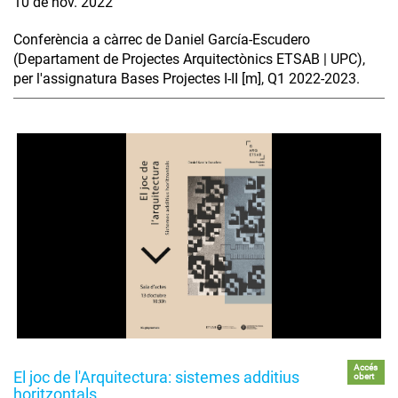
10 de nov. 2022
Conferència a càrrec de Daniel García-Escudero
(Departament de Projectes Arquitectònics ETSAB | UPC),
per l'assignatura Bases Projectes I-II [m], Q1 2022-2023.
Accés
El joc de l'Arquitectura: sistemes additius
obert
horitzontals