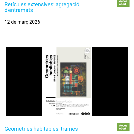
Accés
Retícules extensives: agregació
obert
d'entramats
12 de març 2026
Accés
Geometries habitables: trames
obert