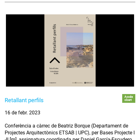
Accés
Retallant perfils
obert
16 de febr. 2023
Conferència a càrrec de Beatriz Borque (Departament de
Projectes Arquitectònics ETSAB | UPC), per Bases Projecte I
-II [m], assignatura coordinada per Daniel García-Escudero