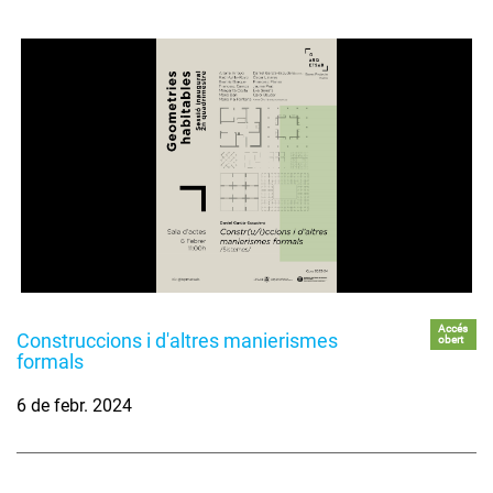
Accés
Construccions i d'altres manierismes
obert
formals
6 de febr. 2024