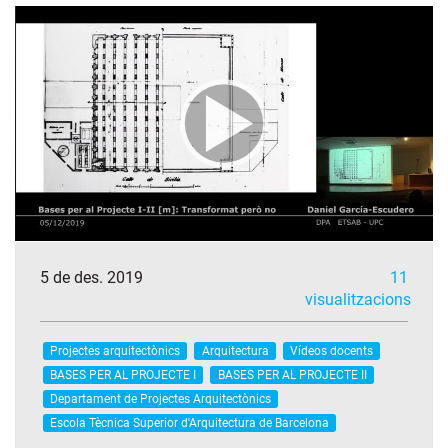
5 de des. 2019
11
visualitzacions
Projectes arquitectònics
Arquitectura
Vídeos docents
BASES PER AL PROJECTE I
BASES PER AL PROJECTE II
Departament de Projectes Arquitectònics
Escola Tècnica Superior d'Arquitectura de Barcelona