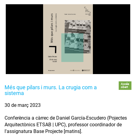
Accés
Més que pilars i murs. La crugia com a
obert
sistema
30 de març 2023
Conferència a càrrec de Daniel García-Escudero (Pojectes
Arquitectònics ETSAB | UPC), professor coordinador de
l'assignatura Base Projecte [matins].