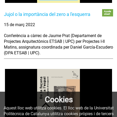
Accés
Jujol o la importància del zero a l'esquerra
obert
15 de març 2022
Conferència a càrrec de Jaume Prat (Departament de
Projectes Arquitectònics ETSAB | UPC) per Projectes I-II
Matins, assignatura coordinada per Daniel García-Escudero
(DPA ETSAB | UPC).
Cookies
Aquest lloc web utilitza cookies. El lloc web de la Universitat
Politècnica de Catalunya utilitza cookies pròpies i de tercers