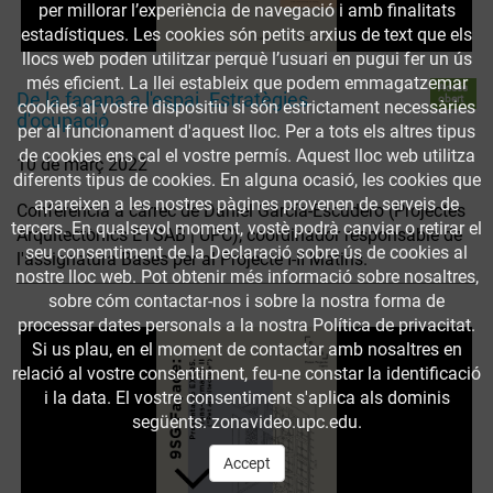
per millorar l’experiència de navegació i amb finalitats
estadístiques. Les cookies són petits arxius de text que els
llocs web poden utilitzar perquè l’usuari en pugui fer un ús
més eficient. La llei estableix que podem emmagatzemar
Accés
De la façana a l'espai. Estratègies
obert
cookies al vostre dispositiu si són estrictament necessàries
d'ocupació
per al funcionament d'aquest lloc. Per a tots els altres tipus
de cookies ens cal el vostre permís. Aquest lloc web utilitza
10 de març 2022
diferents tipus de cookies. En alguna ocasió, les cookies que
apareixen a les nostres pàgines provenen de serveis de
Conferència a càrrec de Daniel García-Escudero (Projectes
tercers. En qualsevol moment, vostè podrà canviar o retirar el
Arquitectònics ETSAB | UPC), coordinador responsable de
seu consentiment de la Declaració sobre ús de cookies al
l'assignatura Bases per al Projecte I-II Matins.
nostre lloc web. Pot obtenir més informació sobre nosaltres,
sobre cóm contactar-nos i sobre la nostra forma de
processar dates personals a la nostra Política de privacitat.
Si us plau, en el moment de contactar amb nosaltres en
relació al vostre consentiment, feu-ne constar la identificació
i la data. El vostre consentiment s'aplica als dominis
següents: zonavideo.upc.edu.
Accept