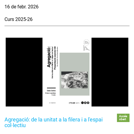
16 de febr. 2026
Curs 2025-26
Accés
Agregació: de la unitat a la filera i a l'espai
obert
col·lectiu