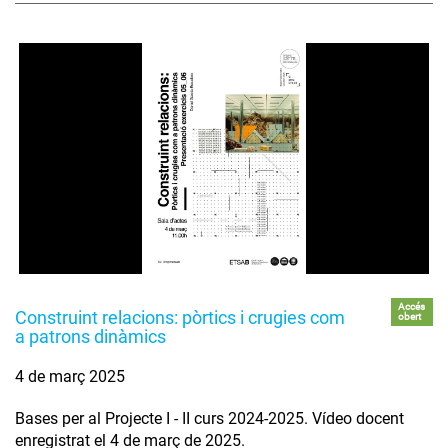
Accés
Construint relacions: pòrtics i crugies com
obert
a patrons dinàmics
4 de març 2025
Bases per al Projecte I - II curs 2024-2025. Vídeo docent
enregistrat el 4 de març de 2025.