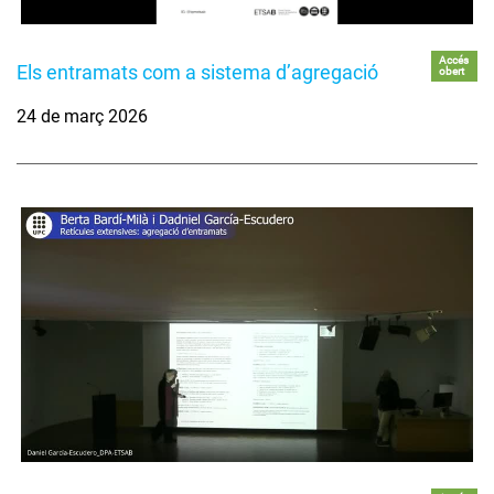
Accés
Els entramats com a sistema d’agregació
obert
24 de març 2026