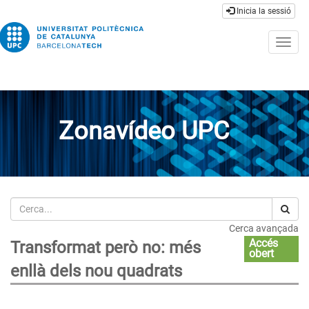
Inicia la sessió
Togg
navig
Zonavídeo UPC
Cerca
Cerca avançada
Accés
Transformat però no: més
obert
enllà dels nou quadrats