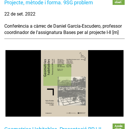
Projecte, mètode i forma. 9SG problem
obert
22 de set. 2022
Conferència a càrrec de Daniel García-Escudero, professor
coordinador de l'assignatura Bases per al projecte I-II [m]
Accés
obert