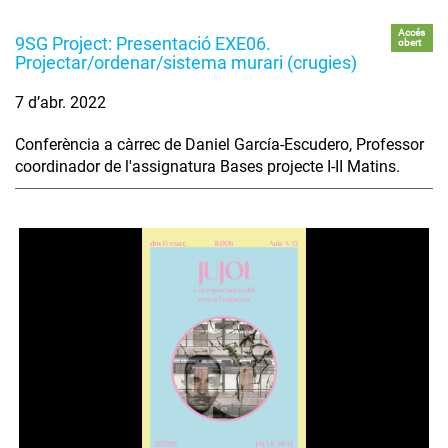
Accés
9SG Project: Presentació EXE06.
obert
Projectar/ordenar/sistema murari (crugies)
7 d’abr. 2022
Conferència a càrrec de Daniel García-Escudero, Professor
coordinador de l'assignatura Bases projecte I-II Matins.