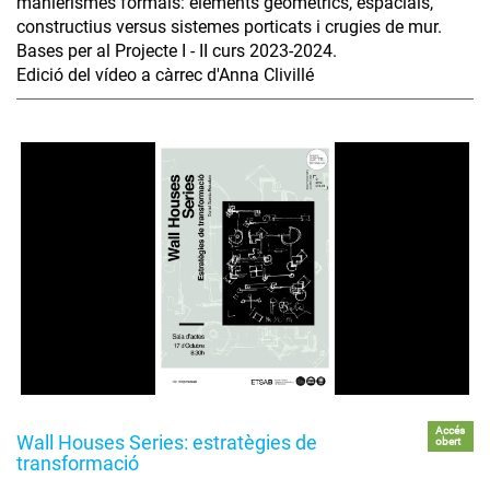
manierismes formals: elements geomètrics, espacials,
constructius versus sistemes porticats i crugies de mur.
Bases per al Projecte I - II curs 2023-2024.
Edició del vídeo a càrrec d'Anna Clivillé
Accés
Wall Houses Series: estratègies de
obert
transformació