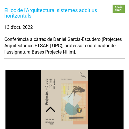
Accés
El joc de l'Arquitectura: sistemes additius
obert
horitzontals
13 d’oct. 2022
Conferència a càrrec de Daniel García-Escudero (Projectes
Arquitectònics ETSAB | UPC), professor coordinador de
l'assignatura Bases Projecte I-II [m].