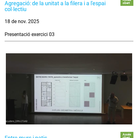
Agregació: de la unitat a la filera i a l'espai
obert
col·lectiu
18 de nov. 2025
Presentació exercici 03
Accés
Entre murs i patis
obert