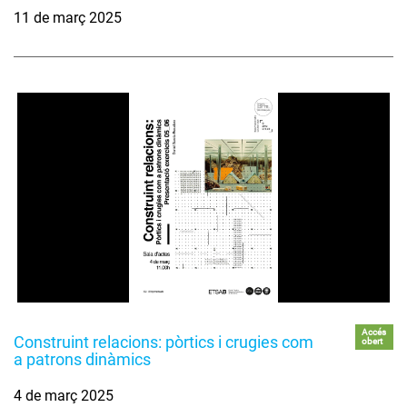
11 de març 2025
Accés
Construint relacions: pòrtics i crugies com
obert
a patrons dinàmics
4 de març 2025