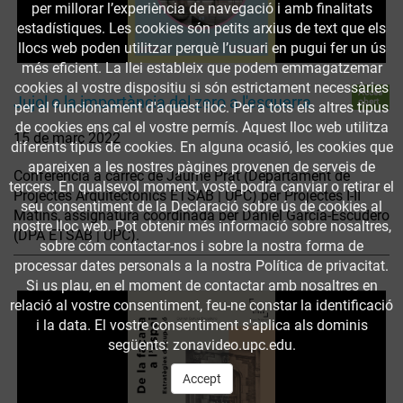
per millorar l’experiència de navegació i amb finalitats
estadístiques. Les cookies són petits arxius de text que els
llocs web poden utilitzar perquè l’usuari en pugui fer un ús
més eficient. La llei estableix que podem emmagatzemar
cookies al vostre dispositiu si són estrictament necessàries
Accés
Jujol o la importància del zero a l'esquerra
obert
per al funcionament d'aquest lloc. Per a tots els altres tipus
de cookies ens cal el vostre permís. Aquest lloc web utilitza
15 de març 2022
diferents tipus de cookies. En alguna ocasió, les cookies que
apareixen a les nostres pàgines provenen de serveis de
Conferència a càrrec de Jaume Prat (Departament de
tercers. En qualsevol moment, vostè podrà canviar o retirar el
Projectes Arquitectònics ETSAB | UPC) per Projectes I-II
seu consentiment de la Declaració sobre ús de cookies al
Matins, assignatura coordinada per Daniel García-Escudero
nostre lloc web. Pot obtenir més informació sobre nosaltres,
(DPA ETSAB | UPC).
sobre cóm contactar-nos i sobre la nostra forma de
processar dates personals a la nostra Política de privacitat.
Si us plau, en el moment de contactar amb nosaltres en
relació al vostre consentiment, feu-ne constar la identificació
i la data. El vostre consentiment s'aplica als dominis
següents: zonavideo.upc.edu.
Accept