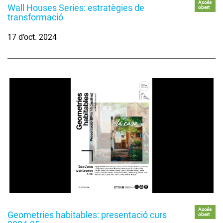
Accés
Wall Houses Series: estratègies de
obert
transformació
17 d’oct. 2024
Accés
Geometries habitables: presentació curs
obert