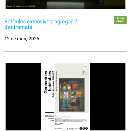
Accés
Retícules extensives: agregació
obert
d'entramats
12 de març 2026