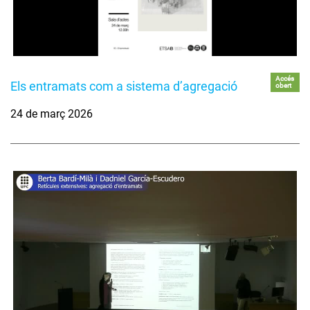
Accés
Els entramats com a sistema d’agregació
obert
24 de març 2026