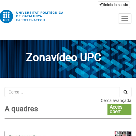
Inicia la sessió
Togg
navig
Zonavídeo UPC
Cerca
Cerca avançada
Accés
A quadres
obert