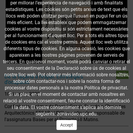
per millorar l’experiència de navegació i amb finalitats
estadístiques. Les cookies són petits arxius de text que els
llocs web poden utilitzar perquè l’usuari en pugui fer un ús
més eficient. La llei estableix que podem emmagatzemar
cookies al vostre dispositiu si són estrictament necessàries
per al funcionament d'aquest lloc. Per a tots els altres tipus
de cookies ens cal el vostre permís. Aquest lloc web utilitza
diferents tipus de cookies. En alguna ocasió, les cookies que
apareixen a les nostres pàgines provenen de serveis de
tercers. En qualsevol moment, vostè podrà canviar o retirar el
seu consentiment de la Declaració sobre ús de cookies al
Accés
nostre lloc web. Pot obtenir més informació sobre nosaltres,
De la façana a l'espai. Estratègies
obert
sobre cóm contactar-nos i sobre la nostra forma de
d'ocupació
processar dates personals a la nostra Política de privacitat.
10 de març 2022
Si us plau, en el moment de contactar amb nosaltres en
relació al vostre consentiment, feu-ne constar la identificació
Conferència a càrrec de Daniel García-Escudero (Projectes
i la data. El vostre consentiment s'aplica als dominis
Arquitectònics ETSAB | UPC), coordinador responsable de
següents: zonavideo.upc.edu.
l'assignatura Bases per al Projecte I-II Matins.
Accept