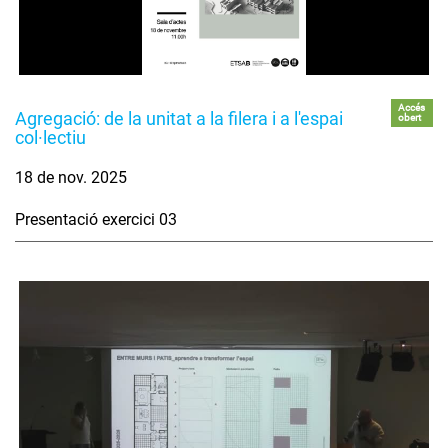
Accés
Agregació: de la unitat a la filera i a l'espai
obert
col·lectiu
18 de nov. 2025
Presentació exercici 03