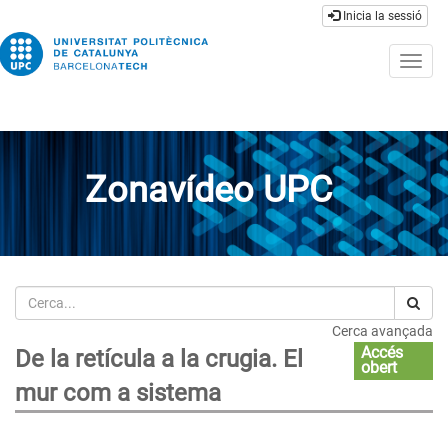
Inicia la sessió
Togg
navig
Zonavídeo UPC
Cerca
Cerca avançada
Accés
De la retícula a la crugia. El
obert
mur com a sistema