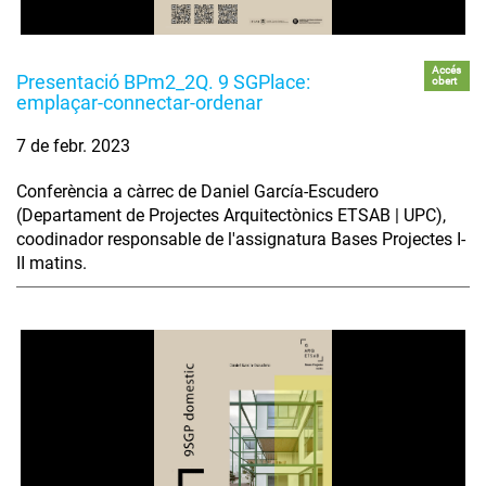
Accés
Presentació BPm2_2Q. 9 SGPlace:
obert
emplaçar-connectar-ordenar
7 de febr. 2023
Conferència a càrrec de Daniel García-Escudero
(Departament de Projectes Arquitectònics ETSAB | UPC),
coodinador responsable de l'assignatura Bases Projectes I-
II matins.