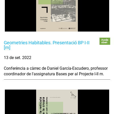
Accés
Geometries Habitables. Presentació BP I-II
obert
[m]
13 de set. 2022
Conferència a càrrec de Daniel García-Escudero, professor
coordinador de l'assignatura Bases per al Projecte I-II m.