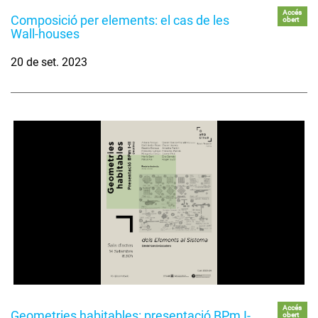
Accés
Composició per elements: el cas de les
obert
Wall-houses
20 de set. 2023
Accés
Geometries habitables: presentació BPm I-
obert