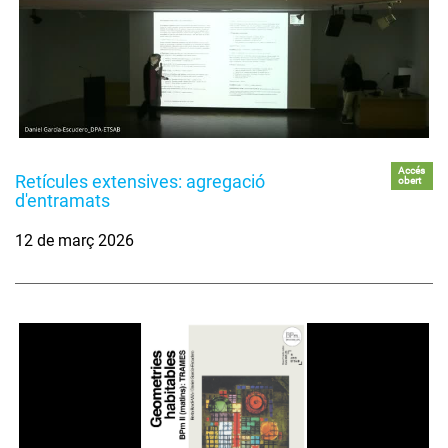
Accés
Retícules extensives: agregació
obert
d'entramats
12 de març 2026