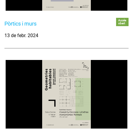
Accés
Pòrtics i murs
obert
13 de febr. 2024