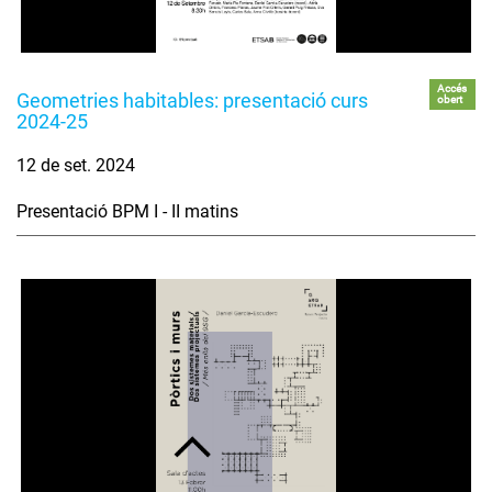
Accés
Geometries habitables: presentació curs
obert
2024-25
12 de set. 2024
Presentació BPM I - II matins