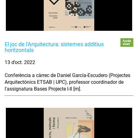
Accés
El joc de l'Arquitectura: sistemes additius
obert
horitzontals
13 d’oct. 2022
Conferència a càrrec de Daniel García-Escudero (Projectes
Arquitectònics ETSAB | UPC), professor coordinador de
l'assignatura Bases Projecte I-II [m].