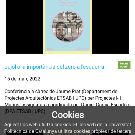
Accés
Jujol o la importància del zero a l'esquerra
obert
15 de març 2022
Conferència a càrrec de Jaume Prat (Departament de
Projectes Arquitectònics ETSAB | UPC) per Projectes I-II
Matins, assignatura coordinada per Daniel García-Escudero
(DPA ETSAB | UPC).
Cookies
Aquest lloc web utilitza cookies. El lloc web de la Universitat
Politècnica de Catalunya utilitza cookies pròpies i de tercers