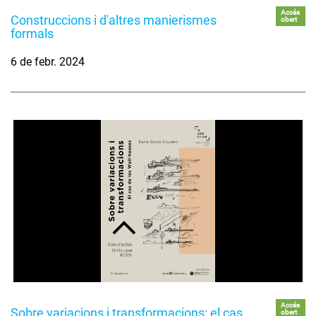
Accés
Construccions i d'altres manierismes
obert
formals
6 de febr. 2024
Accés
Sobre variacions i transformacions: el cas
obert