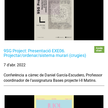
Accés
9SG Project: Presentació EXE06.
obert
Projectar/ordenar/sistema murari (crugies)
7 d’abr. 2022
Conferència a càrrec de Daniel García-Escudero, Professor
coordinador de l'assignatura Bases projecte I-II Matins.