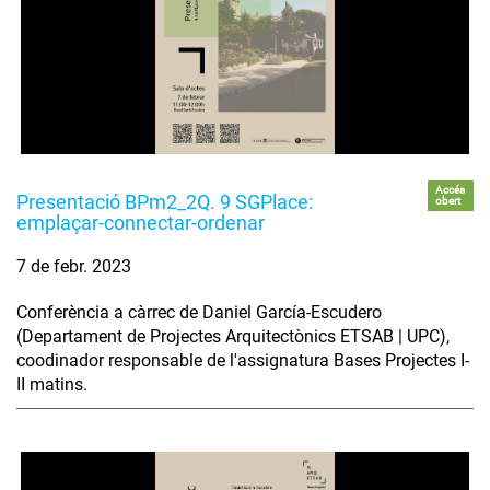
Accés
Presentació BPm2_2Q. 9 SGPlace:
obert
emplaçar-connectar-ordenar
7 de febr. 2023
Conferència a càrrec de Daniel García-Escudero
(Departament de Projectes Arquitectònics ETSAB | UPC),
coodinador responsable de l'assignatura Bases Projectes I-
II matins.