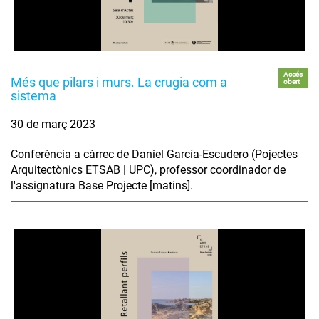
Accés
Més que pilars i murs. La crugia com a
obert
sistema
30 de març 2023
Conferència a càrrec de Daniel García-Escudero (Pojectes
Arquitectònics ETSAB | UPC), professor coordinador de
l'assignatura Base Projecte [matins].