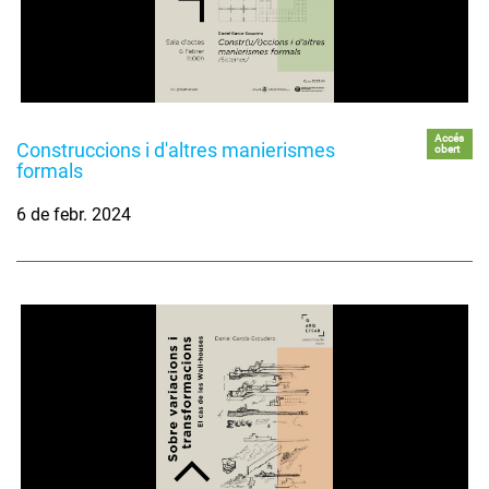
Accés
Construccions i d'altres manierismes
obert
formals
6 de febr. 2024