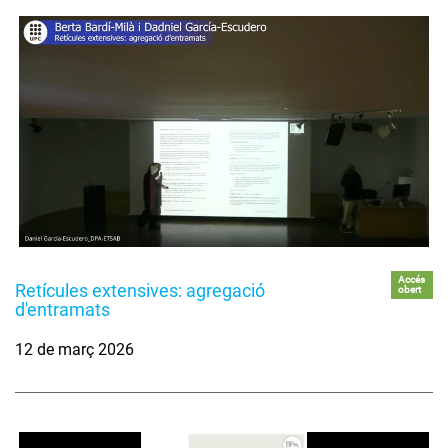
Accés
Retícules extensives: agregació
obert
d'entramats
12 de març 2026