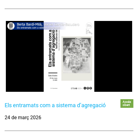
Accés
Els entramats com a sistema d’agregació
obert
24 de març 2026