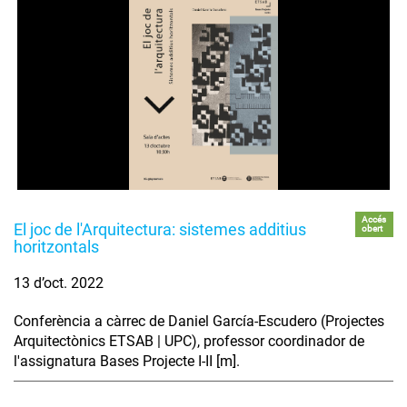
Accés
El joc de l'Arquitectura: sistemes additius
obert
horitzontals
13 d’oct. 2022
Conferència a càrrec de Daniel García-Escudero (Projectes
Arquitectònics ETSAB | UPC), professor coordinador de
l'assignatura Bases Projecte I-II [m].