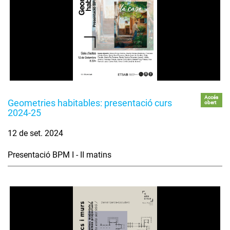
Accés
Geometries habitables: presentació curs
obert
2024-25
12 de set. 2024
Presentació BPM I - II matins