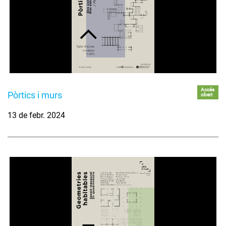
Accés
Pòrtics i murs
obert
13 de febr. 2024