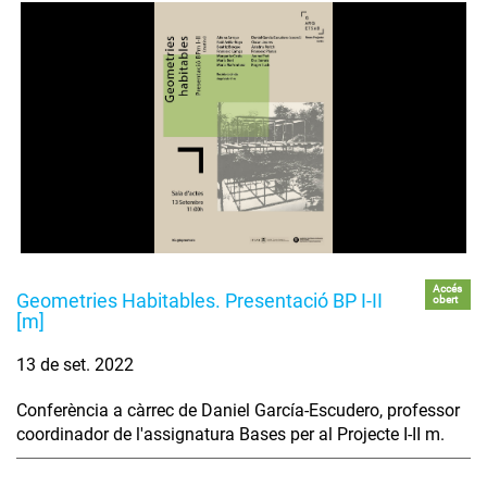
Accés
Geometries Habitables. Presentació BP I-II
obert
[m]
13 de set. 2022
Conferència a càrrec de Daniel García-Escudero, professor
coordinador de l'assignatura Bases per al Projecte I-II m.