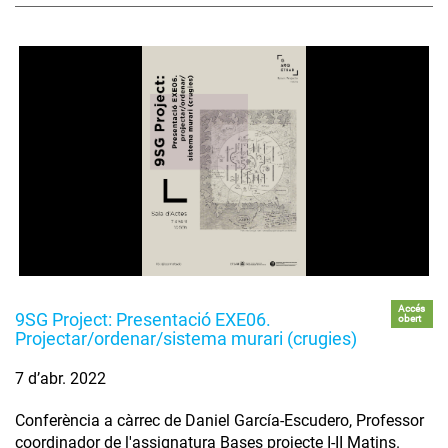
Accés
9SG Project: Presentació EXE06.
obert
Projectar/ordenar/sistema murari (crugies)
7 d’abr. 2022
Conferència a càrrec de Daniel García-Escudero, Professor
coordinador de l'assignatura Bases projecte I-II Matins.