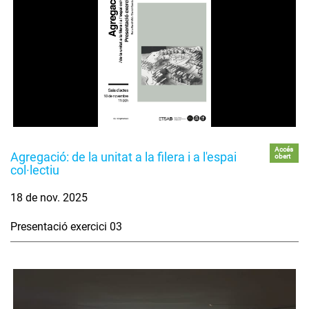
Accés
Agregació: de la unitat a la filera i a l'espai
obert
col·lectiu
18 de nov. 2025
Presentació exercici 03