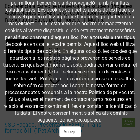
per millorar l’experiència de navegació i amb finalitats
Conferència a càrrec de Daniel García-Escudero (Projectes
estadístiques. Les cookies són petits arxius de text que els
Arquitectònics ETSAB | UPC), coordinador responsable de
llocs web poden utilitzar perquè l’usuari en pugui fer un ús
l'assignatura Bases per al Projecte I-II Matins.
més eficient. La llei estableix que podem emmagatzemar
cookies al vostre dispositiu si són estrictament necessàries
per al funcionament d'aquest lloc. Per a tots els altres tipus
de cookies ens cal el vostre permís. Aquest lloc web utilitza
diferents tipus de cookies. En alguna ocasió, les cookies que
apareixen a les nostres pàgines provenen de serveis de
tercers. En qualsevol moment, vostè podrà canviar o retirar el
seu consentiment de la Declaració sobre ús de cookies al
nostre lloc web. Pot obtenir més informació sobre nosaltres,
sobre cóm contactar-nos i sobre la nostra forma de
processar dates personals a la nostra Política de privacitat.
Si us plau, en el moment de contactar amb nosaltres en
relació al vostre consentiment, feu-ne constar la identificació
i la data. El vostre consentiment s'aplica als dominis
següents: zonavideo.upc.edu.
Accés
9SG Façade. Presentació EXE05. Trans-
obert
formació II. ("Pet Architecture")
Accept