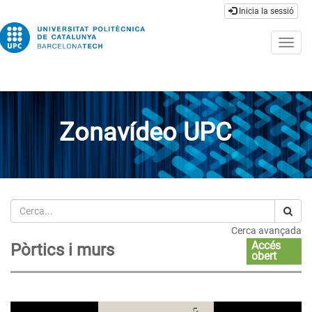
Inicia la sessió
Togg
navig
Zonavídeo UPC
Cerca
Cerca avançada
Accés
Pòrtics i murs
obert