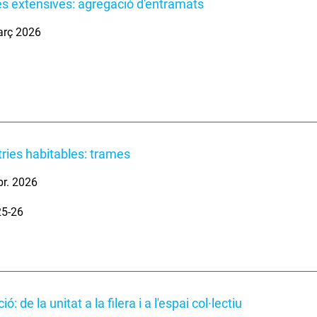
es extensives: agregació d'entramats
arç 2026
ies habitables: trames
br. 2026
25-26
ó: de la unitat a la filera i a l'espai col·lectiu