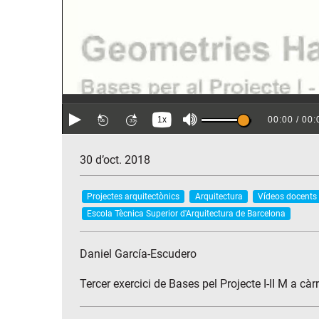
30 d’oct. 2018
Projectes arquitectònics
Arquitectura
Vídeos docents
Escola Tècnica Superior d'Arquitectura de Barcelona
Daniel García-Escudero
Tercer exercici de Bases pel Projecte I-II M a c