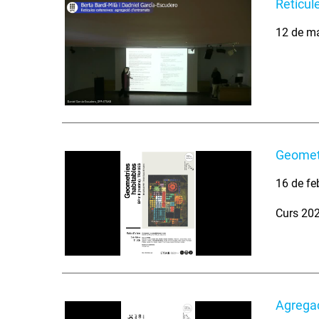
Retícul
12 de m
Geometr
16 de fe
Curs 20
Agregaci