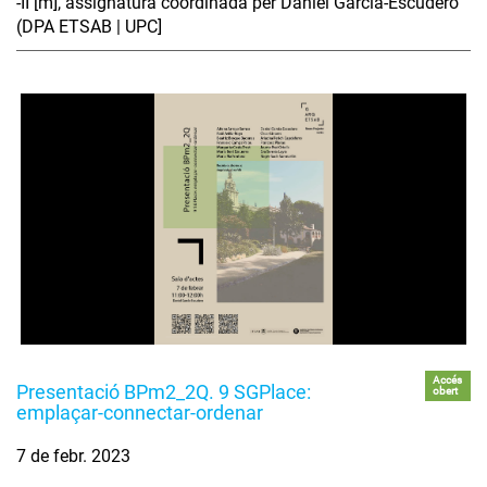
-II [m], assignatura coordinada per Daniel García-Escudero
(DPA ETSAB | UPC]
Accés
Presentació BPm2_2Q. 9 SGPlace:
obert
emplaçar-connectar-ordenar
7 de febr. 2023