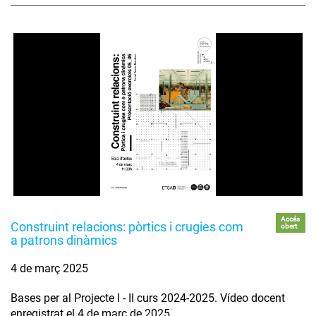
Accés
Construint relacions: pòrtics i crugies com
obert
a patrons dinàmics
4 de març 2025
Bases per al Projecte I - II curs 2024-2025. Vídeo docent
enregistrat el 4 de març de 2025.