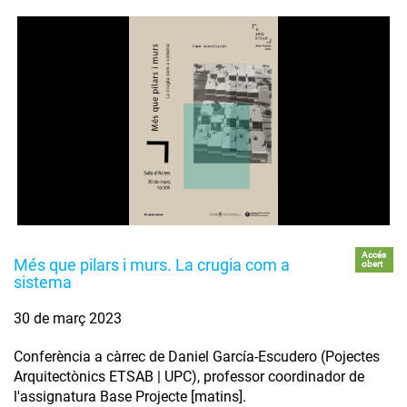
Accés
Més que pilars i murs. La crugia com a
obert
sistema
30 de març 2023
Conferència a càrrec de Daniel García-Escudero (Pojectes
Arquitectònics ETSAB | UPC), professor coordinador de
l'assignatura Base Projecte [matins].