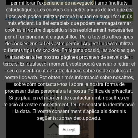
per millorar l’experiència de navegació i amb finalitats
estadístiques. Les cookies són petits arxius de text que els
Accés
llocs web poden utilitzar perquè l’usuari en pugui fer un ús
Jujol o la importància del zero a l'esquerra
obert
més eficient. La llei estableix que podem emmagatzemar
cookies al vostre dispositiu si són estrictament necessàries
15 de març 2022
per al funcionament d'aquest lloc. Per a tots els altres tipus
Conferència a càrrec de Jaume Prat (Departament de
de cookies ens cal el vostre permís. Aquest lloc web utilitza
Projectes Arquitectònics ETSAB | UPC) per Projectes I-II
diferents tipus de cookies. En alguna ocasió, les cookies que
Matins, assignatura coordinada per Daniel García-Escudero
apareixen a les nostres pàgines provenen de serveis de
(DPA ETSAB | UPC).
tercers. En qualsevol moment, vostè podrà canviar o retirar el
seu consentiment de la Declaració sobre ús de cookies al
nostre lloc web. Pot obtenir més informació sobre nosaltres,
sobre cóm contactar-nos i sobre la nostra forma de
processar dates personals a la nostra Política de privacitat.
Si us plau, en el moment de contactar amb nosaltres en
relació al vostre consentiment, feu-ne constar la identificació
i la data. El vostre consentiment s'aplica als dominis
següents: zonavideo.upc.edu.
Accept