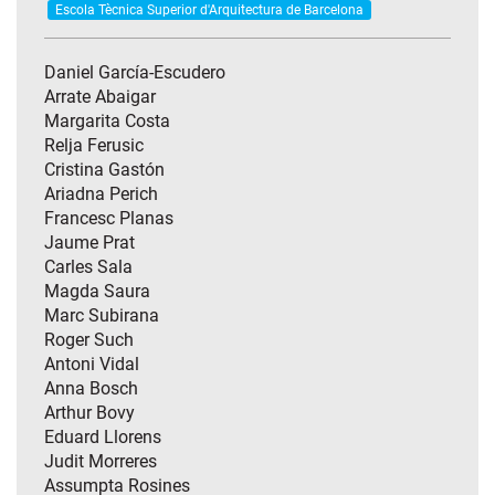
Escola Tècnica Superior d'Arquitectura de Barcelona
Daniel García-Escudero
Arrate Abaigar
Margarita Costa
Relja Ferusic
Cristina Gastón
Ariadna Perich
Francesc Planas
Jaume Prat
Carles Sala
Magda Saura
Marc Subirana
Roger Such
Antoni Vidal
Anna Bosch
Arthur Bovy
Eduard Llorens
Judit Morreres
Assumpta Rosines