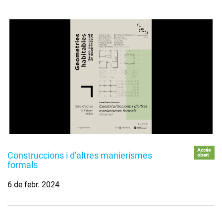
Accés
Construccions i d'altres manierismes
obert
formals
6 de febr. 2024