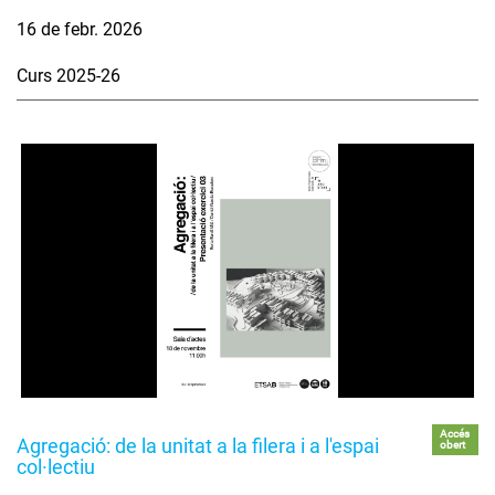
16 de febr. 2026
Curs 2025-26
Accés
Agregació: de la unitat a la filera i a l'espai
obert
col·lectiu