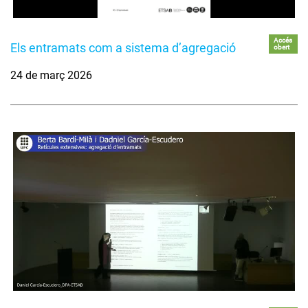
Accés
Els entramats com a sistema d’agregació
obert
24 de març 2026