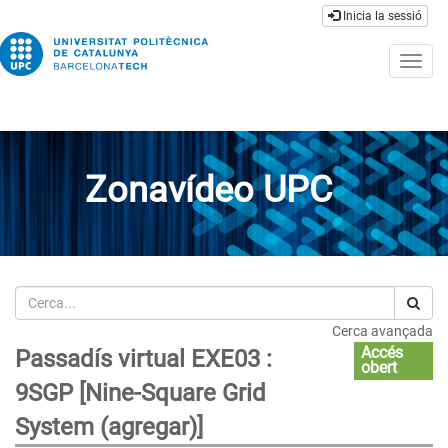
Inicia la sessió
Togg
navig
Zonavídeo UPC
Cerca
Cerca avançada
Accés
Passadís virtual EXE03 :
obert
9SGP [Nine-Square Grid
System (agregar)]