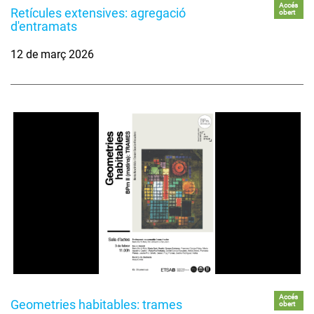
Accés
Retícules extensives: agregació
obert
d'entramats
12 de març 2026
Accés
Geometries habitables: trames
obert