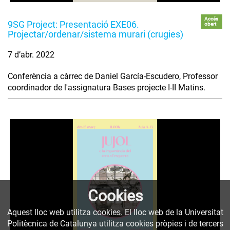
Accés
9SG Project: Presentació EXE06.
obert
Projectar/ordenar/sistema murari (crugies)
7 d’abr. 2022
Conferència a càrrec de Daniel García-Escudero, Professor
coordinador de l'assignatura Bases projecte I-II Matins.
Cookies
Aquest lloc web utilitza cookies. El lloc web de la Universitat
Politècnica de Catalunya utilitza cookies pròpies i de tercers