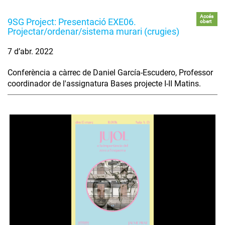
Accés
9SG Project: Presentació EXE06.
obert
Projectar/ordenar/sistema murari (crugies)
7 d’abr. 2022
Conferència a càrrec de Daniel García-Escudero, Professor
coordinador de l'assignatura Bases projecte I-II Matins.