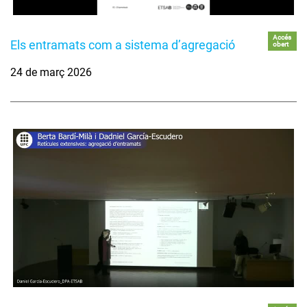
Accés
Els entramats com a sistema d’agregació
obert
24 de març 2026