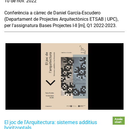
10 de nov. 2022
Conferència a càrrec de Daniel García-Escudero
(Departament de Projectes Arquitectònics ETSAB | UPC),
per l'assignatura Bases Projectes I-II [m], Q1 2022-2023.
Accés
El joc de l'Arquitectura: sistemes additius
obert
horitzontals