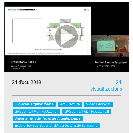
24 d’oct. 2019
24
visualitzacions
Projectes arquitectònics
Arquitectura
Vídeos docents
BASES PER AL PROJECTE I
BASES PER AL PROJECTE II
Departament de Projectes Arquitectònics
Escola Tècnica Superior d'Arquitectura de Barcelona