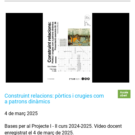
Accés
Construint relacions: pòrtics i crugies com
obert
a patrons dinàmics
4 de març 2025
Bases per al Projecte I - II curs 2024-2025. Vídeo docent
enregistrat el 4 de març de 2025.