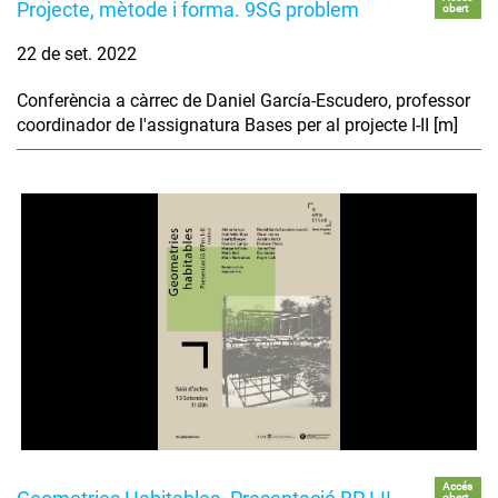
Projecte, mètode i forma. 9SG problem
obert
22 de set. 2022
Conferència a càrrec de Daniel García-Escudero, professor
coordinador de l'assignatura Bases per al projecte I-II [m]
Accés
obert