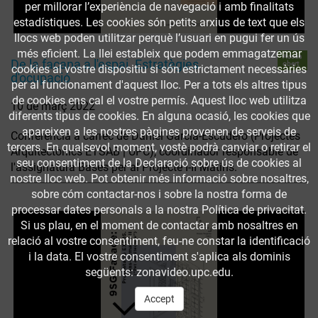
per millorar l’experiència de navegació i amb finalitats
estadístiques. Les cookies són petits arxius de text que els
llocs web poden utilitzar perquè l’usuari en pugui fer un ús
més eficient. La llei estableix que podem emmagatzemar
Accés
De la façana a l'espai. Estratègies
obert
cookies al vostre dispositiu si són estrictament necessàries
d'ocupació
per al funcionament d'aquest lloc. Per a tots els altres tipus
de cookies ens cal el vostre permís. Aquest lloc web utilitza
10 de març 2022
diferents tipus de cookies. En alguna ocasió, les cookies que
apareixen a les nostres pàgines provenen de serveis de
Conferència a càrrec de Daniel García-Escudero (Projectes
tercers. En qualsevol moment, vostè podrà canviar o retirar el
Arquitectònics ETSAB | UPC), coordinador responsable de
seu consentiment de la Declaració sobre ús de cookies al
l'assignatura Bases per al Projecte I-II Matins.
nostre lloc web. Pot obtenir més informació sobre nosaltres,
sobre cóm contactar-nos i sobre la nostra forma de
processar dates personals a la nostra Política de privacitat.
Si us plau, en el moment de contactar amb nosaltres en
relació al vostre consentiment, feu-ne constar la identificació
i la data. El vostre consentiment s'aplica als dominis
següents: zonavideo.upc.edu.
Accept