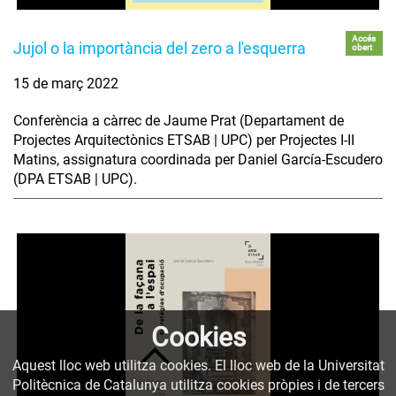
Accés
Jujol o la importància del zero a l'esquerra
obert
15 de març 2022
Conferència a càrrec de Jaume Prat (Departament de
Projectes Arquitectònics ETSAB | UPC) per Projectes I-II
Matins, assignatura coordinada per Daniel García-Escudero
(DPA ETSAB | UPC).
Cookies
Aquest lloc web utilitza cookies. El lloc web de la Universitat
Politècnica de Catalunya utilitza cookies pròpies i de tercers