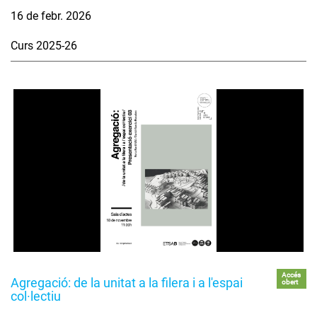
16 de febr. 2026
Curs 2025-26
Accés
Agregació: de la unitat a la filera i a l'espai
obert
col·lectiu