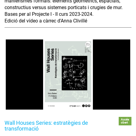
manierismes formals: elements geomètrics, espacials,
constructius versus sistemes porticats i crugies de mur.
Bases per al Projecte I - II curs 2023-2024.
Edició del vídeo a càrrec d'Anna Clivillé
Accés
Wall Houses Series: estratègies de
obert
transformació