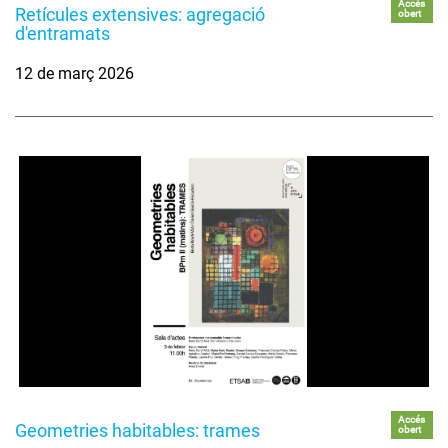
Accés
Retícules extensives: agregació
obert
d'entramats
12 de març 2026
Accés
Geometries habitables: trames
obert