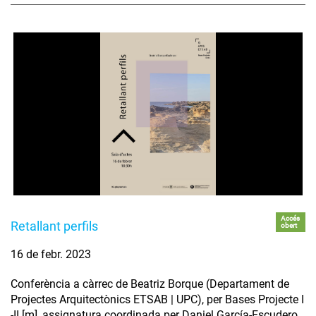
Accés
Retallant perfils
obert
16 de febr. 2023
Conferència a càrrec de Beatriz Borque (Departament de
Projectes Arquitectònics ETSAB | UPC), per Bases Projecte I
-II [m], assignatura coordinada per Daniel García-Escudero