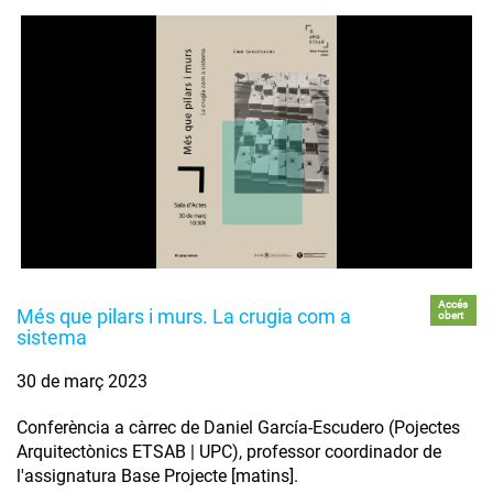
Accés
Més que pilars i murs. La crugia com a
obert
sistema
30 de març 2023
Conferència a càrrec de Daniel García-Escudero (Pojectes
Arquitectònics ETSAB | UPC), professor coordinador de
l'assignatura Base Projecte [matins].