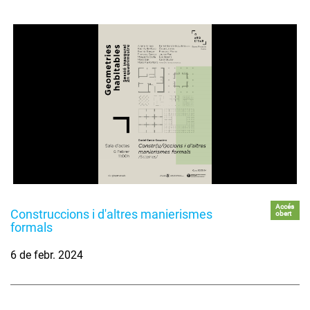
Accés
Construccions i d'altres manierismes
obert
formals
6 de febr. 2024