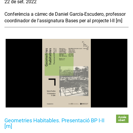
22 de set. 2022
Conferència a càrrec de Daniel García-Escudero, professor
coordinador de l'assignatura Bases per al projecte I-II [m]
Accés
Geometries Habitables. Presentació BP I-II
obert
[m]