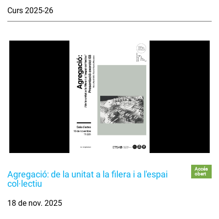
Curs 2025-26
Accés
Agregació: de la unitat a la filera i a l'espai
obert
col·lectiu
18 de nov. 2025