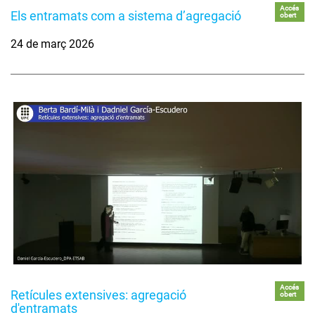
Accés
Els entramats com a sistema d’agregació
obert
24 de març 2026
Accés
Retícules extensives: agregació
obert
d'entramats