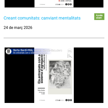
Accés
Creant comunitats: canviant mentalitats
obert
24 de març 2026