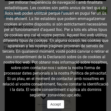
per millorar l’experiència de navegació i amb finalitats
estadístiques. Les cookies són petits arxius de text que els
Accés
De la façana a l'espai. Estratègies
obert
llocs web poden utilitzar perquè l’usuari en pugui fer un ús
d'ocupació
més eficient. La llei estableix que podem emmagatzemar
cookies al vostre dispositiu si són estrictament necessàries
10 de març 2022
per al funcionament d'aquest lloc. Per a tots els altres tipus
de cookies ens cal el vostre permís. Aquest lloc web utilitza
Conferència a càrrec de Daniel García-Escudero (Projectes
diferents tipus de cookies. En alguna ocasió, les cookies que
Arquitectònics ETSAB | UPC), coordinador responsable de
apareixen a les nostres pàgines provenen de serveis de
l'assignatura Bases per al Projecte I-II Matins.
tercers. En qualsevol moment, vostè podrà canviar o retirar el
seu consentiment de la Declaració sobre ús de cookies al
nostre lloc web. Pot obtenir més informació sobre nosaltres,
sobre cóm contactar-nos i sobre la nostra forma de
processar dates personals a la nostra Política de privacitat.
Si us plau, en el moment de contactar amb nosaltres en
relació al vostre consentiment, feu-ne constar la identificació
i la data. El vostre consentiment s'aplica als dominis
següents: zonavideo.upc.edu.
Accept