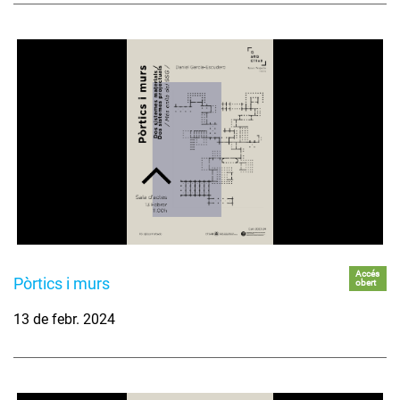
Accés
Pòrtics i murs
obert
13 de febr. 2024