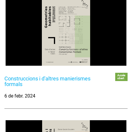
Accés
Construccions i d'altres manierismes
obert
formals
6 de febr. 2024