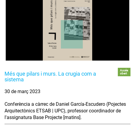
Accés
Més que pilars i murs. La crugia com a
obert
sistema
30 de març 2023
Conferència a càrrec de Daniel García-Escudero (Pojectes
Arquitectònics ETSAB | UPC), professor coordinador de
l'assignatura Base Projecte [matins].