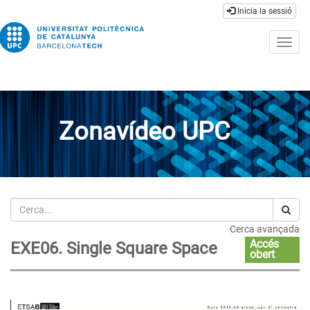
Inicia la sessió
Togg
navig
Zonavídeo UPC
Cerca
Cerca avançada
Accés
EXE06. Single Square Space
obert