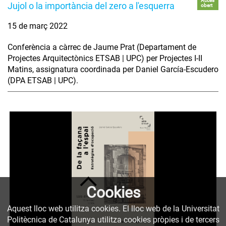
Accés
Jujol o la importància del zero a l'esquerra
obert
15 de març 2022
Conferència a càrrec de Jaume Prat (Departament de
Projectes Arquitectònics ETSAB | UPC) per Projectes I-II
Matins, assignatura coordinada per Daniel García-Escudero
(DPA ETSAB | UPC).
Cookies
Aquest lloc web utilitza cookies. El lloc web de la Universitat
Politècnica de Catalunya utilitza cookies pròpies i de tercers