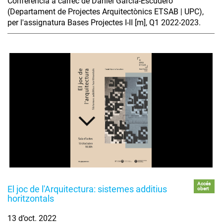
Conferència a càrrec de Daniel García-Escudero
(Departament de Projectes Arquitectònics ETSAB | UPC),
per l'assignatura Bases Projectes I-II [m], Q1 2022-2023.
Accés
El joc de l'Arquitectura: sistemes additius
obert
horitzontals
13 d’oct. 2022