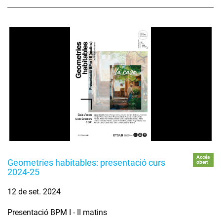
Accés
Geometries habitables: presentació curs
obert
2024-25
12 de set. 2024
Presentació BPM I - II matins