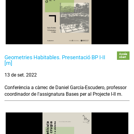
Accés
Geometries Habitables. Presentació BP I-II
obert
[m]
13 de set. 2022
Conferència a càrrec de Daniel García-Escudero, professor
coordinador de l'assignatura Bases per al Projecte I-II m.