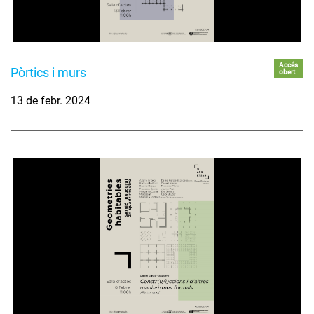
Accés
Pòrtics i murs
obert
13 de febr. 2024