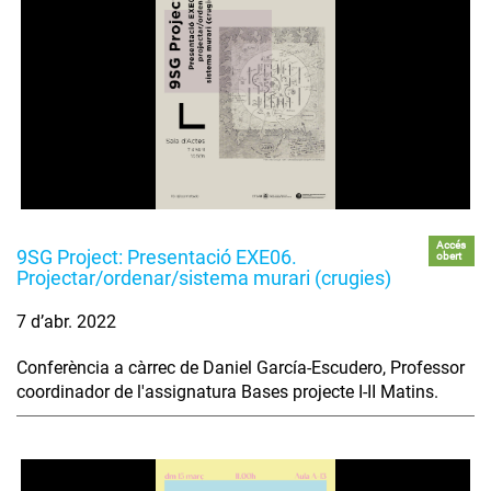
Accés
9SG Project: Presentació EXE06.
obert
Projectar/ordenar/sistema murari (crugies)
7 d’abr. 2022
Conferència a càrrec de Daniel García-Escudero, Professor
coordinador de l'assignatura Bases projecte I-II Matins.