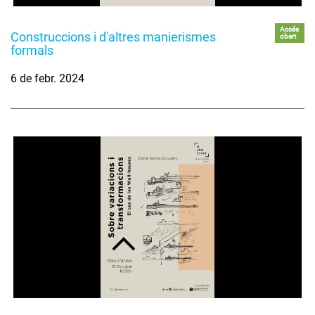
Accés
Construccions i d'altres manierismes
obert
formals
6 de febr. 2024