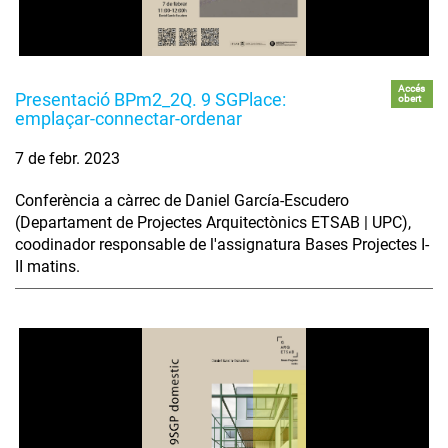
Accés
Presentació BPm2_2Q. 9 SGPlace:
obert
emplaçar-connectar-ordenar
7 de febr. 2023
Conferència a càrrec de Daniel García-Escudero
(Departament de Projectes Arquitectònics ETSAB | UPC),
coodinador responsable de l'assignatura Bases Projectes I-
II matins.