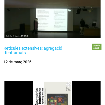
Accés
Retícules extensives: agregació
obert
d'entramats
12 de març 2026