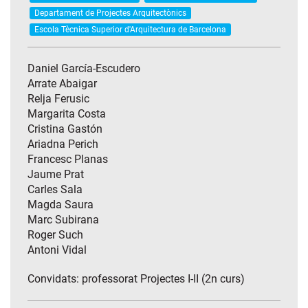
Departament de Projectes Arquitectònics
Escola Tècnica Superior d'Arquitectura de Barcelona
Daniel García-Escudero
Arrate Abaigar
Relja Ferusic
Margarita Costa
Cristina Gastón
Ariadna Perich
Francesc Planas
Jaume Prat
Carles Sala
Magda Saura
Marc Subirana
Roger Such
Antoni Vidal
Convidats: professorat Projectes I-II (2n curs)