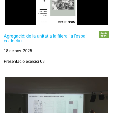
Accés
Agregació: de la unitat a la filera i a l'espai
obert
col·lectiu
18 de nov. 2025
Presentació exercici 03