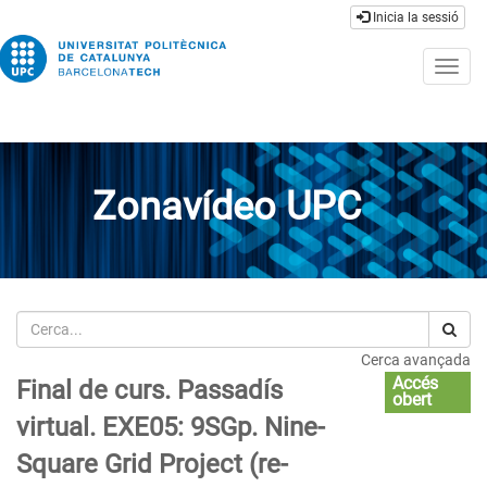
Inicia la sessió
Togg
navig
Zonavídeo UPC
Cerca
Cerca avançada
Accés
Final de curs. Passadís
obert
virtual. EXE05: 9SGp. Nine-
Square Grid Project (re-