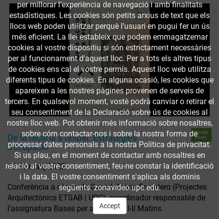
per millorar l’experiència de navegació i amb finalitats
estadístiques. Les cookies són petits arxius de text que els
llocs web poden utilitzar perquè l’usuari en pugui fer un ús
més eficient. La llei estableix que podem emmagatzemar
cookies al vostre dispositiu si són estrictament necessàries
per al funcionament d'aquest lloc. Per a tots els altres tipus
de cookies ens cal el vostre permís. Aquest lloc web utilitza
diferents tipus de cookies. En alguna ocasió, les cookies que
apareixen a les nostres pàgines provenen de serveis de
tercers. En qualsevol moment, vostè podrà canviar o retirar el
seu consentiment de la Declaració sobre ús de cookies al
nostre lloc web. Pot obtenir més informació sobre nosaltres,
Accés
sobre cóm contactar-nos i sobre la nostra forma de
De la façana a l'espai. Estratègies
obert
processar dates personals a la nostra Política de privacitat.
d'ocupació
Si us plau, en el moment de contactar amb nosaltres en
relació al vostre consentiment, feu-ne constar la identificació
10 de març 2022
i la data. El vostre consentiment s'aplica als dominis
Conferència a càrrec de Daniel García-Escudero (Projectes
següents: zonavideo.upc.edu.
Arquitectònics ETSAB | UPC), coordinador responsable de
Accept
l'assignatura Bases per al Projecte I-II Matins.