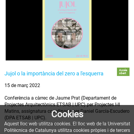
Accés
Jujol o la importància del zero a l'esquerra
obert
15 de març 2022
Conferència a càrrec de Jaume Prat (Departament de
Projectes Arquitectònics ETSAB | UPC) per Projectes I-II
Matins, assignatura coordinada per Daniel García-Escudero
Cookies
(DPA ETSAB | UPC).
Aquest lloc web utilitza cookies. El lloc web de la Universitat
Politècnica de Catalunya utilitza cookies pròpies i de tercers