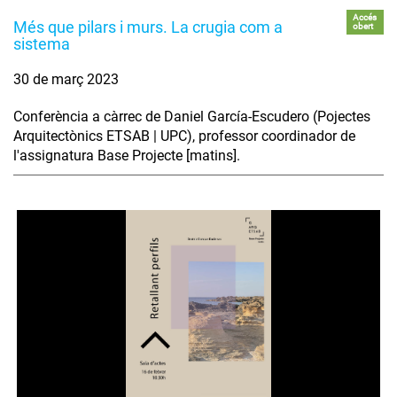
Accés
Més que pilars i murs. La crugia com a
obert
sistema
30 de març 2023
Conferència a càrrec de Daniel García-Escudero (Pojectes
Arquitectònics ETSAB | UPC), professor coordinador de
l'assignatura Base Projecte [matins].