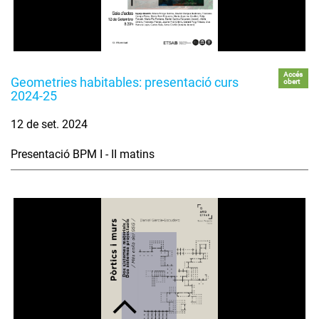
Accés
Geometries habitables: presentació curs
obert
2024-25
12 de set. 2024
Presentació BPM I - II matins