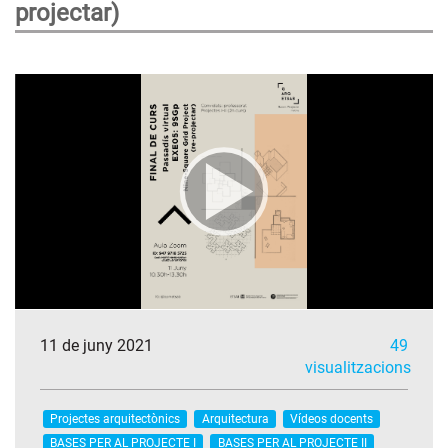
projectar)
11 de juny 2021
49
visualitzacions
Projectes arquitectònics
Arquitectura
Vídeos docents
BASES PER AL PROJECTE I
BASES PER AL PROJECTE II