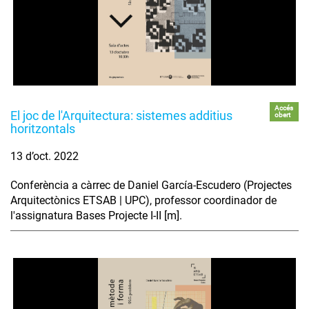
Accés
El joc de l'Arquitectura: sistemes additius
obert
horitzontals
13 d’oct. 2022
Conferència a càrrec de Daniel García-Escudero (Projectes
Arquitectònics ETSAB | UPC), professor coordinador de
l'assignatura Bases Projecte I-II [m].