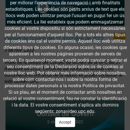
per millorar l’experiència de navegació i amb finalitats
estadístiques. Les cookies són petits arxius de text que els
llocs web poden utilitzar perquè l’usuari en pugui fer un ús
més eficient. La llei estableix que podem emmagatzemar
cookies al vostre dispositiu si són estrictament necessàries
per al funcionament d'aquest lloc. Per a tots els altres tipus
Privat
Consell de Govern del 27 d’octubre de 2022
de cookies ens cal el vostre permís. Aquest lloc web utilitza
diferents tipus de cookies. En alguna ocasió, les cookies que
3 de nov. 2022
apareixen a les nostres pàgines provenen de serveis de
tercers. En qualsevol moment, vostè podrà canviar o retirar el
Vídeo de la sessió del Consell de Govern de la UPC del 27
seu consentiment de la Declaració sobre ús de cookies al
d’octubre de 2022. L’informe del rector, els acords i els
nostre lloc web. Pot obtenir més informació sobre nosaltres,
documents informatius de la sessió es poden consultar al
sobre cóm contactar-nos i sobre la nostra forma de
web Govern UPC.
processar dates personals a la nostra Política de privacitat.
Si us plau, en el moment de contactar amb nosaltres en
relació al vostre consentiment, feu-ne constar la identificació
i la data. El vostre consentiment s'aplica als dominis
següents: zonavideo.upc.edu.
Accept