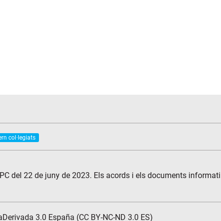
rn col·legiats
UPC del 22 de juny de 2023. Els acords i els documents informat
aDerivada 3.0 España (CC BY-NC-ND 3.0 ES)