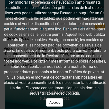
per millorar l’experiència de navegació i amb finalitats
estadístiques. Les cookies són petits arxius de text que els
llocs web poden utilitzar perquè l’usuari en pugui fer un ús
més eficient. La llei estableix que podem emmagatzemar
cookies al vostre dispositiu si són estrictament necessàries
Privat
Consell de Govern del 27 d’octubre de 2022
per al funcionament d'aquest lloc. Per a tots els altres tipus
de cookies ens cal el vostre permís. Aquest lloc web utilitza
3 de nov. 2022
diferents tipus de cookies. En alguna ocasió, les cookies que
apareixen a les nostres pàgines provenen de serveis de
Vídeo de la sessió del Consell de Govern de la UPC del 27
tercers. En qualsevol moment, vostè podrà canviar o retirar el
d’octubre de 2022. L’informe del rector, els acords i els
seu consentiment de la Declaració sobre ús de cookies al
documents informatius de la sessió es poden consultar al
nostre lloc web. Pot obtenir més informació sobre nosaltres,
web Govern UPC.
sobre cóm contactar-nos i sobre la nostra forma de
processar dates personals a la nostra Política de privacitat.
Si us plau, en el moment de contactar amb nosaltres en
relació al vostre consentiment, feu-ne constar la identificació
i la data. El vostre consentiment s'aplica als dominis
següents: zonavideo.upc.edu.
Accept