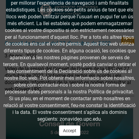
per millorar l’experiència de navegació i amb finalitats
estadístiques. Les cookies són petits arxius de text que els
llocs web poden utilitzar perquè l’usuari en pugui fer un ús
més eficient. La llei estableix que podem emmagatzemar
cookies al vostre dispositiu si són estrictament necessàries
per al funcionament d'aquest lloc. Per a tots els altres tipus
Privat
Consell de Govern del 27 d’octubre de 2022
de cookies ens cal el vostre permís. Aquest lloc web utilitza
diferents tipus de cookies. En alguna ocasió, les cookies que
3 de nov. 2022
apareixen a les nostres pàgines provenen de serveis de
tercers. En qualsevol moment, vostè podrà canviar o retirar el
Vídeo de la sessió del Consell de Govern de la UPC del 27
seu consentiment de la Declaració sobre ús de cookies al
d’octubre de 2022. L’informe del rector, els acords i els
nostre lloc web. Pot obtenir més informació sobre nosaltres,
documents informatius de la sessió es poden consultar al
sobre cóm contactar-nos i sobre la nostra forma de
web Govern UPC.
processar dates personals a la nostra Política de privacitat.
Si us plau, en el moment de contactar amb nosaltres en
relació al vostre consentiment, feu-ne constar la identificació
i la data. El vostre consentiment s'aplica als dominis
següents: zonavideo.upc.edu.
Accept