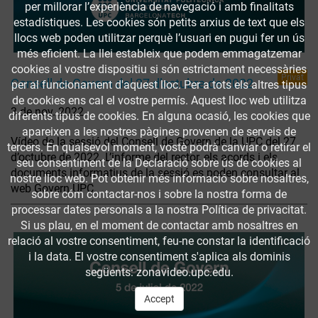
per millorar l’experiència de navegació i amb finalitats
estadístiques. Les cookies són petits arxius de text que els
llocs web poden utilitzar perquè l’usuari en pugui fer un ús
més eficient. La llei estableix que podem emmagatzemar
cookies al vostre dispositiu si són estrictament necessàries
Privat
Consell de Govern del 27 d’octubre de 2022
per al funcionament d'aquest lloc. Per a tots els altres tipus
de cookies ens cal el vostre permís. Aquest lloc web utilitza
3 de nov. 2022
diferents tipus de cookies. En alguna ocasió, les cookies que
apareixen a les nostres pàgines provenen de serveis de
Vídeo de la sessió del Consell de Govern de la UPC del 27
tercers. En qualsevol moment, vostè podrà canviar o retirar el
d’octubre de 2022. L’informe del rector, els acords i els
seu consentiment de la Declaració sobre ús de cookies al
documents informatius de la sessió es poden consultar al
nostre lloc web. Pot obtenir més informació sobre nosaltres,
web Govern UPC.
sobre cóm contactar-nos i sobre la nostra forma de
processar dates personals a la nostra Política de privacitat.
Si us plau, en el moment de contactar amb nosaltres en
relació al vostre consentiment, feu-ne constar la identificació
i la data. El vostre consentiment s'aplica als dominis
següents: zonavideo.upc.edu.
Accept