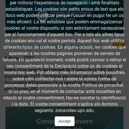
per millorar l’experiència de navegació i amb finalitats
estadístiques. Les cookies són petits arxius de text que els
llocs web poden utilitzar perquè l’usuari en pugui fer un ús
més eficient. La llei estableix que podem emmagatzemar
cookies al vostre dispositiu si són estrictament necessàries
per al funcionament d'aquest lloc. Per a tots els altres tipus
de cookies ens cal el vostre permís. Aquest lloc web utilitza
Privat
Consell de Govern del 27 d’octubre de 2022
diferents tipus de cookies. En alguna ocasió, les cookies que
apareixen a les nostres pàgines provenen de serveis de
3 de nov. 2022
tercers. En qualsevol moment, vostè podrà canviar o retirar el
seu consentiment de la Declaració sobre ús de cookies al
Vídeo de la sessió del Consell de Govern de la UPC del 27
nostre lloc web. Pot obtenir més informació sobre nosaltres,
d’octubre de 2022. L’informe del rector, els acords i els
sobre cóm contactar-nos i sobre la nostra forma de
documents informatius de la sessió es poden consultar al
processar dates personals a la nostra Política de privacitat.
web Govern UPC.
Si us plau, en el moment de contactar amb nosaltres en
relació al vostre consentiment, feu-ne constar la identificació
i la data. El vostre consentiment s'aplica als dominis
següents: zonavideo.upc.edu.
Accept