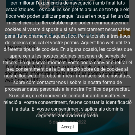
per millorar l’experiència de navegació i amb finalitats
estadístiques. Les cookies són petits arxius de text que els
llocs web poden utilitzar perquè l’usuari en pugui fer un ús
més eficient. La llei estableix que podem emmagatzemar
cookies al vostre dispositiu si són estrictament necessàries
Privat
Consell de Govern del 27 d’octubre de 2022
per al funcionament d'aquest lloc. Per a tots els altres tipus
de cookies ens cal el vostre permís. Aquest lloc web utilitza
3 de nov. 2022
diferents tipus de cookies. En alguna ocasió, les cookies que
apareixen a les nostres pàgines provenen de serveis de
Vídeo de la sessió del Consell de Govern de la UPC del 27
tercers. En qualsevol moment, vostè podrà canviar o retirar el
d’octubre de 2022. L’informe del rector, els acords i els
seu consentiment de la Declaració sobre ús de cookies al
documents informatius de la sessió es poden consultar al
nostre lloc web. Pot obtenir més informació sobre nosaltres,
web Govern UPC.
sobre cóm contactar-nos i sobre la nostra forma de
processar dates personals a la nostra Política de privacitat.
Si us plau, en el moment de contactar amb nosaltres en
relació al vostre consentiment, feu-ne constar la identificació
i la data. El vostre consentiment s'aplica als dominis
següents: zonavideo.upc.edu.
Accept