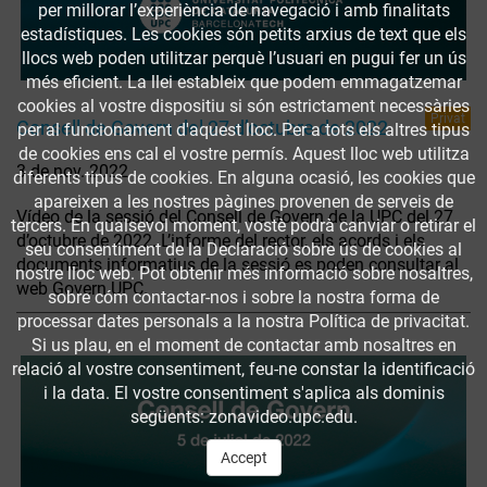
per millorar l’experiència de navegació i amb finalitats
estadístiques. Les cookies són petits arxius de text que els
llocs web poden utilitzar perquè l’usuari en pugui fer un ús
més eficient. La llei estableix que podem emmagatzemar
cookies al vostre dispositiu si són estrictament necessàries
Privat
Consell de Govern del 27 d’octubre de 2022
per al funcionament d'aquest lloc. Per a tots els altres tipus
de cookies ens cal el vostre permís. Aquest lloc web utilitza
3 de nov. 2022
diferents tipus de cookies. En alguna ocasió, les cookies que
apareixen a les nostres pàgines provenen de serveis de
Vídeo de la sessió del Consell de Govern de la UPC del 27
tercers. En qualsevol moment, vostè podrà canviar o retirar el
d’octubre de 2022. L’informe del rector, els acords i els
seu consentiment de la Declaració sobre ús de cookies al
documents informatius de la sessió es poden consultar al
nostre lloc web. Pot obtenir més informació sobre nosaltres,
web Govern UPC.
sobre cóm contactar-nos i sobre la nostra forma de
processar dates personals a la nostra Política de privacitat.
Si us plau, en el moment de contactar amb nosaltres en
relació al vostre consentiment, feu-ne constar la identificació
i la data. El vostre consentiment s'aplica als dominis
següents: zonavideo.upc.edu.
Accept