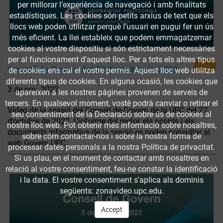
per millorar l’experiència de navegació i amb finalitats
estadístiques. Les cookies són petits arxius de text que els
llocs web poden utilitzar perquè l’usuari en pugui fer un ús
més eficient. La llei estableix que podem emmagatzemar
cookies al vostre dispositiu si són estrictament necessàries
per al funcionament d'aquest lloc. Per a tots els altres tipus
Privat
Consell de Govern del 27 d’octubre de 2022
de cookies ens cal el vostre permís. Aquest lloc web utilitza
diferents tipus de cookies. En alguna ocasió, les cookies que
3 de nov. 2022
apareixen a les nostres pàgines provenen de serveis de
tercers. En qualsevol moment, vostè podrà canviar o retirar el
Vídeo de la sessió del Consell de Govern de la UPC del 27
seu consentiment de la Declaració sobre ús de cookies al
d’octubre de 2022. L’informe del rector, els acords i els
nostre lloc web. Pot obtenir més informació sobre nosaltres,
documents informatius de la sessió es poden consultar al
sobre cóm contactar-nos i sobre la nostra forma de
web Govern UPC.
processar dates personals a la nostra Política de privacitat.
Si us plau, en el moment de contactar amb nosaltres en
relació al vostre consentiment, feu-ne constar la identificació
i la data. El vostre consentiment s'aplica als dominis
següents: zonavideo.upc.edu.
Accept