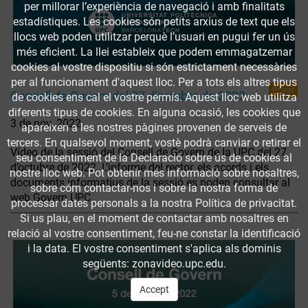
per millorar l’experiència de navegació i amb finalitats
estadístiques. Les cookies són petits arxius de text que els
llocs web poden utilitzar perquè l’usuari en pugui fer un ús
més eficient. La llei estableix que podem emmagatzemar
cookies al vostre dispositiu si són estrictament necessàries
per al funcionament d'aquest lloc. Per a tots els altres tipus
Privat
Consell de Govern del 27 d’octubre de 2022
de cookies ens cal el vostre permís. Aquest lloc web utilitza
diferents tipus de cookies. En alguna ocasió, les cookies que
3 de nov. 2022
apareixen a les nostres pàgines provenen de serveis de
tercers. En qualsevol moment, vostè podrà canviar o retirar el
Vídeo de la sessió del Consell de Govern de la UPC del 27
seu consentiment de la Declaració sobre ús de cookies al
d’octubre de 2022. L’informe del rector, els acords i els
nostre lloc web. Pot obtenir més informació sobre nosaltres,
documents informatius de la sessió es poden consultar al
sobre cóm contactar-nos i sobre la nostra forma de
web Govern UPC.
processar dates personals a la nostra Política de privacitat.
Si us plau, en el moment de contactar amb nosaltres en
relació al vostre consentiment, feu-ne constar la identificació
i la data. El vostre consentiment s'aplica als dominis
següents: zonavideo.upc.edu.
Accept