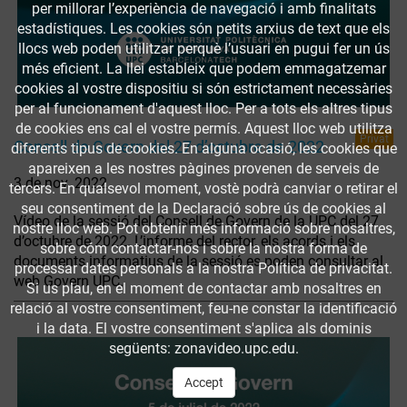
per millorar l’experiència de navegació i amb finalitats
estadístiques. Les cookies són petits arxius de text que els
llocs web poden utilitzar perquè l’usuari en pugui fer un ús
més eficient. La llei estableix que podem emmagatzemar
cookies al vostre dispositiu si són estrictament necessàries
per al funcionament d'aquest lloc. Per a tots els altres tipus
de cookies ens cal el vostre permís. Aquest lloc web utilitza
Privat
Consell de Govern del 27 d’octubre de 2022
diferents tipus de cookies. En alguna ocasió, les cookies que
apareixen a les nostres pàgines provenen de serveis de
3 de nov. 2022
tercers. En qualsevol moment, vostè podrà canviar o retirar el
seu consentiment de la Declaració sobre ús de cookies al
Vídeo de la sessió del Consell de Govern de la UPC del 27
nostre lloc web. Pot obtenir més informació sobre nosaltres,
d’octubre de 2022. L’informe del rector, els acords i els
sobre cóm contactar-nos i sobre la nostra forma de
documents informatius de la sessió es poden consultar al
processar dates personals a la nostra Política de privacitat.
web Govern UPC.
Si us plau, en el moment de contactar amb nosaltres en
relació al vostre consentiment, feu-ne constar la identificació
i la data. El vostre consentiment s'aplica als dominis
següents: zonavideo.upc.edu.
Accept