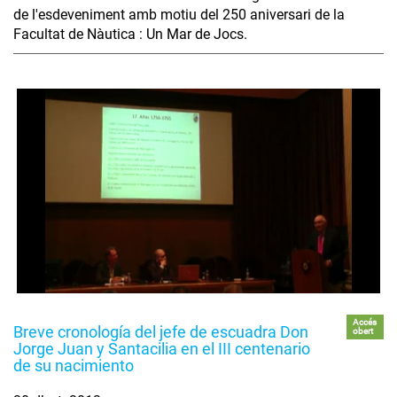
de l'esdeveniment amb motiu del 250 aniversari de la
Facultat de Nàutica : Un Mar de Jocs.
Accés
Breve cronología del jefe de escuadra Don
obert
Jorge Juan y Santacilia en el III centenario
de su nacimiento