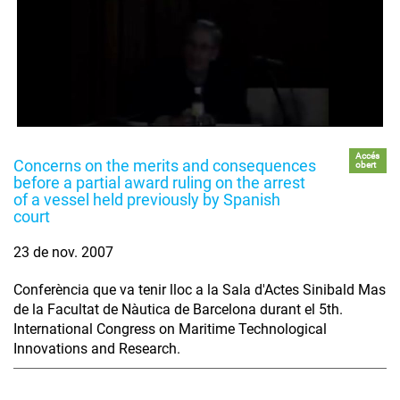
Accés
Concerns on the merits and consequences
obert
before a partial award ruling on the arrest
of a vessel held previously by Spanish
court
23 de nov. 2007
Conferència que va tenir lloc a la Sala d'Actes Sinibald Mas
de la Facultat de Nàutica de Barcelona durant el 5th.
International Congress on Maritime Technological
Innovations and Research.