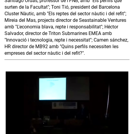
Santiago Ordàs, professor de l'FNB, amb "Els perfils que
surten de la Facultat"; Toni Tió, president del Barcelona
Cluster Nàutic, amb "Els reptes del sector nàutic i del refit";
Mireia del Mas, projects director de Seastainable Ventures
amb "L'economia blava, repte i responsabilitat"; Héctor
Salvador, director de Triton Submarines EMEA amb
"Innovació i tecnologia, repte i necessitat"; Camen sánchez,
HR director de MB92 amb "Quins perfils necessiten les
empreses del sector nàutic i del refit?".