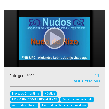
1 de gen. 2011
11
visualitzacions
Navegació marítima
Nàutica
MANIOBRA, CODIS I REGLAMENTS
Activitats audiovisuals
Activitats culturals
Facultat de Nàutica de Barcelona