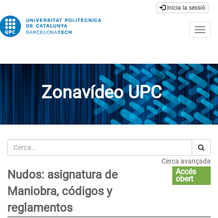
Inicia la sessió
Togg
navig
Zonavídeo UPC
Cerca
Cerca avançada
Accés
Nudos: asignatura de
obert
Maniobra, códigos y
reglamentos