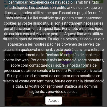
Criminalització dels accidents marítims :
obert
per millorar l’experiència de navegació i amb finalitats
anàlisi de la sentència del Prestige
estadístiques. Les cookies són petits arxius de text que els
llocs web poden utilitzar perquè l’usuari en pugui fer un ús
11 de nov. 2013
més eficient. La llei estableix que podem emmagatzemar
cookies al vostre dispositiu si són estrictament necessàries
Taula rodona on diferents professionals fan una anàlisi de
per al funcionament d'aquest lloc. Per a tots els altres tipus
la sentència del Prestige i duta a terme a la Sala d'Actes
de cookies ens cal el vostre permís. Aquest lloc web utilitza
Sinibald Mas de la Facultat de Nàutica de Barcelona.
diferents tipus de cookies. En alguna ocasió, les cookies que
apareixen a les nostres pàgines provenen de serveis de
tercers. En qualsevol moment, vostè podrà canviar o retirar el
seu consentiment de la Declaració sobre ús de cookies al
nostre lloc web. Pot obtenir més informació sobre nosaltres,
sobre cóm contactar-nos i sobre la nostra forma de
processar dates personals a la nostra Política de privacitat.
Si us plau, en el moment de contactar amb nosaltres en
relació al vostre consentiment, feu-ne constar la identificació
i la data. El vostre consentiment s'aplica als dominis
següents: zonavideo.upc.edu.
Accept