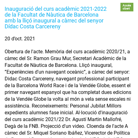
Accés
Inauguració del curs acadèmic 2021-2022
obert
de la Facultat de Nàutica de Barcelona
amb la lliçó inaugural a càrrec del senyor
Dídac Costa Carcereny
20 d’oct. 2021
Obertura de l'acte. Memòria del curs acadèmic 2020/21, a
càrrec del Sr. Ramon Grau Mur, Secretari Acadèmic de la
Facultat de Nàutica de Barcelona. Lliçó inaugural,
”Experiències d'un navegant oceànic”, a càrrec del senyor:
Didac Costa Carcereny, navegant professional participant
de la Barcelona World Race i de la Vendée Globe, essent el
primer navegant espanyol que ha completat dues edicions
de la Vendée Globe la volta al món a vela sense escales ni
assistència. Reconeixements: Personal Jubilat Millors
expedients alumnes fase inicial. Al·locució d'inauguració
del curs acadèmic 2021/22 Dr. Agustí Martin Mallofré,
Degà de la FNB. Projecció d'un video. Cloenda de l'acte A
càrrec del Sr. Miquel Soriano Ibáñez, Vicerector de Política