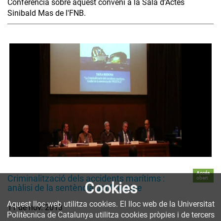
Conferència sobre aquest conveni a la Sala d'Actes
Sinibald Mas de l'FNB.
Accés
Criminalització dels accidents marítims :
obert
Cookies
anàlisi de la sentència del Prestige
Aquest lloc web utilitza cookies. El lloc web de la Universitat
11 de nov. 2013
Politècnica de Catalunya utilitza cookies pròpies i de tercers