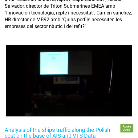
Salvador, director de Triton Submarines EMEA amb
"Innovació i tecnologia, repte i necessitat"; Camen sánchez,
HR director de MB92 amb "Quins perfils necessiten les
empreses del sector nàutic i del refit?".
Accés
Analysis of the ships traffic along the Polish
obert
cost on the base of AIS and VTS Data