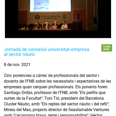
Accés
Jornada de connexió universitat-empresa
obert
al sector nàutic
8 de nov. 2021
Cinc ponències a càrrec de professionals del sector i
docents de l'FNB sobre les necessitats i expectatives de les
empreses quan cerquen professionals. Els ponents foren:
Santiago Ordàs, professor de l'FNB, amb "Els perfils que
surten de la Facultat"; Toni Tió, president del Barcelona
Cluster Nàutic, amb "Els reptes del sector nàutic i del refit";
Mireia del Mas, projects director de Seastainable Ventures
amb "L'economia blava, repte i responsabilitat"; Héctor