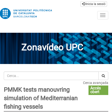
Inicia la sessió
Togg
navig
Zonavídeo UPC
Cerca
Cerca avançada
Accés
PMMK tests manouvring
obert
simulation of Mediterranian
fishing vessels