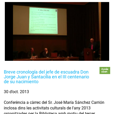
Accés
Breve cronología del jefe de escuadra Don
obert
Jorge Juan y Santacilia en el III centenario
de su nacimiento
30 d’oct. 2013
Conferència a càrrec del Sr. José María Sánchez Carrión
inclosa dins les activitats culturals de l'any 2013
organitzades per la Biblioteca amb motiu del tercer