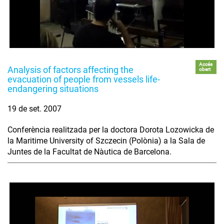
Accés
Analysis of factors affecting the
obert
evacuation of people from vessels life-
endangering situations
19 de set. 2007
Conferència realitzada per la doctora Dorota Lozowicka de
la Maritime University of Szczecin (Polònia) a la Sala de
Juntes de la Facultat de Nàutica de Barcelona.