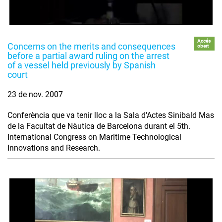
Accés
Concerns on the merits and consequences
obert
before a partial award ruling on the arrest
of a vessel held previously by Spanish
court
23 de nov. 2007
Conferència que va tenir lloc a la Sala d'Actes Sinibald Mas
de la Facultat de Nàutica de Barcelona durant el 5th.
International Congress on Maritime Technological
Innovations and Research.