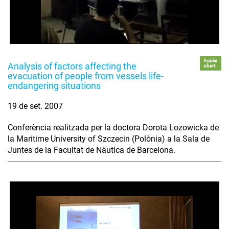
Accés
Analysis of factors affecting the
obert
evacuation of people from vessels life-
endangering situations
19 de set. 2007
Conferència realitzada per la doctora Dorota Lozowicka de
la Maritime University of Szczecin (Polònia) a la Sala de
Juntes de la Facultat de Nàutica de Barcelona.