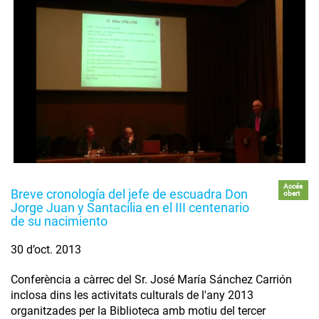
Accés
Breve cronología del jefe de escuadra Don
obert
Jorge Juan y Santacilia en el III centenario
de su nacimiento
30 d’oct. 2013
Conferència a càrrec del Sr. José María Sánchez Carrión
inclosa dins les activitats culturals de l'any 2013
organitzades per la Biblioteca amb motiu del tercer