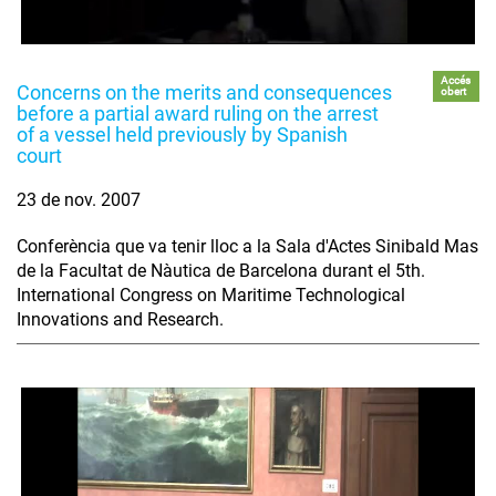
Accés
Concerns on the merits and consequences
obert
before a partial award ruling on the arrest
of a vessel held previously by Spanish
court
23 de nov. 2007
Conferència que va tenir lloc a la Sala d'Actes Sinibald Mas
de la Facultat de Nàutica de Barcelona durant el 5th.
International Congress on Maritime Technological
Innovations and Research.