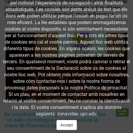
Taula rodona on diferents professionals fan una anàlisi de
per millorar l’experiència de navegació i amb finalitats
la sentència del Prestige i duta a terme a la Sala d'Actes
estadístiques. Les cookies són petits arxius de text que els
Sinibald Mas de la Facultat de Nàutica de Barcelona.
llocs web poden utilitzar perquè l’usuari en pugui fer un ús
més eficient. La llei estableix que podem emmagatzemar
cookies al vostre dispositiu si són estrictament necessàries
per al funcionament d'aquest lloc. Per a tots els altres tipus
de cookies ens cal el vostre permís. Aquest lloc web utilitza
diferents tipus de cookies. En alguna ocasió, les cookies que
apareixen a les nostres pàgines provenen de serveis de
tercers. En qualsevol moment, vostè podrà canviar o retirar el
seu consentiment de la Declaració sobre ús de cookies al
nostre lloc web. Pot obtenir més informació sobre nosaltres,
sobre cóm contactar-nos i sobre la nostra forma de
processar dates personals a la nostra Política de privacitat.
Si us plau, en el moment de contactar amb nosaltres en
relació al vostre consentiment, feu-ne constar la identificació
i la data. El vostre consentiment s'aplica als dominis
Accés
De constructores a Ingenieros de la Marina
següents: zonavideo.upc.edu.
obert
: un salto tecnológico y profesional de la
mano de Francisco Gautier
Accept