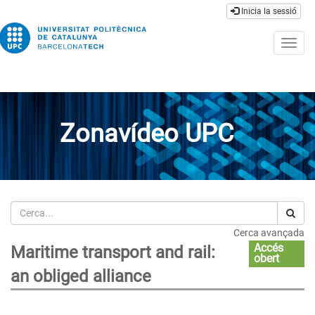
Inicia la sessió
Togg
navig
Zonavídeo UPC
Cerca
Cerca avançada
Accés
Maritime transport and rail:
obert
an obliged alliance