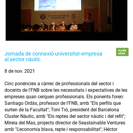
Accés
Jornada de connexió universitat-empresa
obert
al sector nàutic
8 de nov. 2021
Cinc ponències a càrrec de professionals del sector i
docents de l'FNB sobre les necessitats i expectatives de les
empreses quan cerquen professionals. Els ponents foren:
Santiago Ordàs, professor de l'FNB, amb "Els perfils que
surten de la Facultat"; Toni Tió, president del Barcelona
Cluster Nàutic, amb "Els reptes del sector nàutic i del refit";
Mireia del Mas, projects director de Seastainable Ventures
amb "L'economia blava, repte i responsabilitat"; Héctor