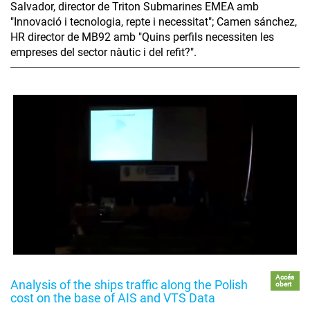
Salvador, director de Triton Submarines EMEA amb
"Innovació i tecnologia, repte i necessitat"; Camen sánchez,
HR director de MB92 amb "Quins perfils necessiten les
empreses del sector nàutic i del refit?".
Accés
Analysis of the ships traffic along the Polish
obert
cost on the base of AIS and VTS Data