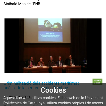
Sinibald Mas de l'FNB.
Accés
Criminalització dels accidents marítims :
obert
anàlisi de la sentència del Prestige
Cookies
11 de nov. 2013
Aquest lloc web utilitza cookies. El lloc web de la Universitat
Politècnica de Catalunya utilitza cookies pròpies i de tercers