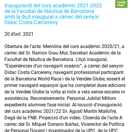
Accés
Inauguració del curs acadèmic 2021-2022
obert
de la Facultat de Nàutica de Barcelona
amb la lliçó inaugural a càrrec del senyor
Dídac Costa Carcereny
20 d’oct. 2021
Obertura de l'acte. Memòria del curs acadèmic 2020/21, a
càrrec del Sr. Ramon Grau Mur, Secretari Acadèmic de la
Facultat de Nàutica de Barcelona. Lliçó inaugural,
”Experiències d'un navegant oceànic”, a càrrec del senyor:
Didac Costa Carcereny, navegant professional participant
de la Barcelona World Race i de la Vendée Globe, essent el
primer navegant espanyol que ha completat dues edicions
de la Vendée Globe la volta al món a vela sense escales ni
assistència. Reconeixements: Personal Jubilat Millors
expedients alumnes fase inicial. Al·locució d'inauguració
del curs acadèmic 2021/22 Dr. Agustí Martin Mallofré,
Degà de la FNB. Projecció d'un video. Cloenda de l'acte A
càrrec del Sr. Miquel Soriano Ibáñez, Vicerector de Política
de Personal Docent i Investigador de la UPC. de la UPC.