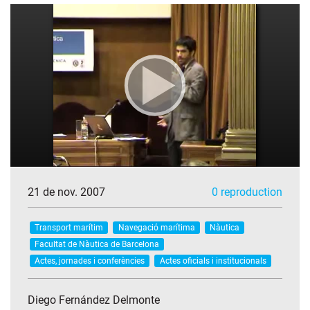
21 de nov. 2007
0 reproduction
Transport marítim
Navegació marítima
Nàutica
Facultat de Nàutica de Barcelona
Actes, jornades i conferències
Actes oficials i institucionals
Diego Fernández Delmonte