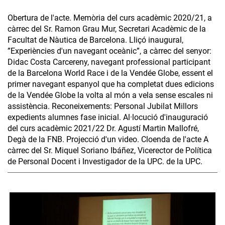
Obertura de l'acte. Memòria del curs acadèmic 2020/21, a
càrrec del Sr. Ramon Grau Mur, Secretari Acadèmic de la
Facultat de Nàutica de Barcelona. Lliçó inaugural,
”Experiències d'un navegant oceànic”, a càrrec del senyor:
Didac Costa Carcereny, navegant professional participant
de la Barcelona World Race i de la Vendée Globe, essent el
primer navegant espanyol que ha completat dues edicions
de la Vendée Globe la volta al món a vela sense escales ni
assistència. Reconeixements: Personal Jubilat Millors
expedients alumnes fase inicial. Al·locució d'inauguració
del curs acadèmic 2021/22 Dr. Agustí Martin Mallofré,
Degà de la FNB. Projecció d'un video. Cloenda de l'acte A
càrrec del Sr. Miquel Soriano Ibáñez, Vicerector de Política
de Personal Docent i Investigador de la UPC. de la UPC.