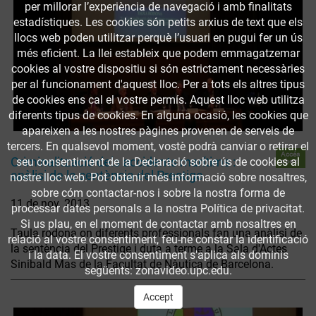
per millorar l’experiència de navegació i amb finalitats
estadístiques. Les cookies són petits arxius de text que els
llocs web poden utilitzar perquè l’usuari en pugui fer un ús
més eficient. La llei estableix que podem emmagatzemar
cookies al vostre dispositiu si són estrictament necessàries
per al funcionament d'aquest lloc. Per a tots els altres tipus
de cookies ens cal el vostre permís. Aquest lloc web utilitza
diferents tipus de cookies. En alguna ocasió, les cookies que
apareixen a les nostres pàgines provenen de serveis de
tercers. En qualsevol moment, vostè podrà canviar o retirar el
Accés
Criminalització dels accidents marítims :
seu consentiment de la Declaració sobre ús de cookies al
obert
anàlisi de la sentència del Prestige
nostre lloc web. Pot obtenir més informació sobre nosaltres,
sobre cóm contactar-nos i sobre la nostra forma de
11 de nov. 2013
processar dates personals a la nostra Política de privacitat.
Si us plau, en el moment de contactar amb nosaltres en
Taula rodona on diferents professionals fan una anàlisi de
relació al vostre consentiment, feu-ne constar la identificació
la sentència del Prestige i duta a terme a la Sala d'Actes
i la data. El vostre consentiment s'aplica als dominis
Sinibald Mas de la Facultat de Nàutica de Barcelona.
següents: zonavideo.upc.edu.
Accept