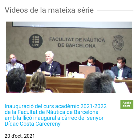
Vídeos de la mateixa sèrie
Accés
Inauguració del curs acadèmic 2021-2022
obert
de la Facultat de Nàutica de Barcelona
amb la lliçó inaugural a càrrec del senyor
Dídac Costa Carcereny
20 d’oct. 2021