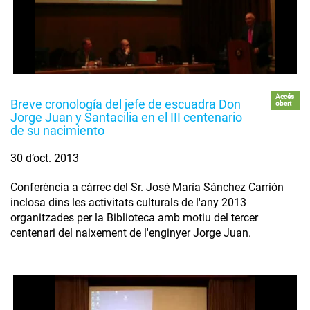
Accés
Breve cronología del jefe de escuadra Don
obert
Jorge Juan y Santacilia en el III centenario
de su nacimiento
30 d’oct. 2013
Conferència a càrrec del Sr. José María Sánchez Carrión
inclosa dins les activitats culturals de l'any 2013
organitzades per la Biblioteca amb motiu del tercer
centenari del naixement de l'enginyer Jorge Juan.