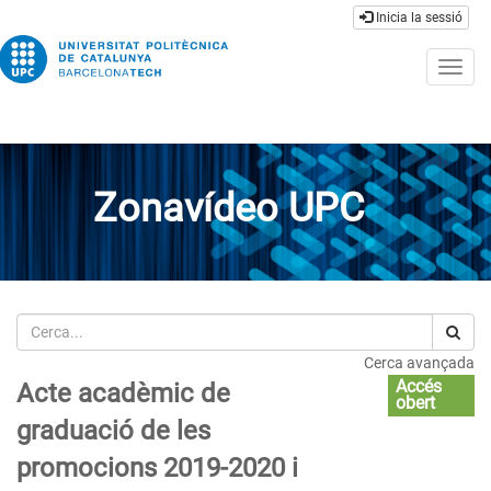
Inicia la sessió
Togg
navig
Zonavídeo UPC
Cerca
Cerca avançada
Accés
Acte acadèmic de
obert
graduació de les
promocions 2019-2020 i