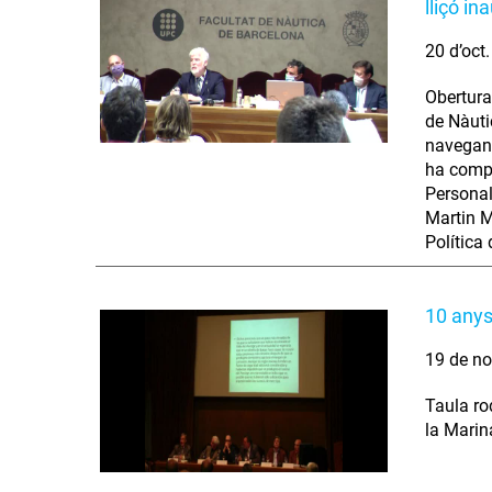
lliçó i
20 d’oct
Obertura
de Nàuti
navegant
ha compl
Personal
Martin M
Política
10 anys
19 de no
Taula ro
la Marin