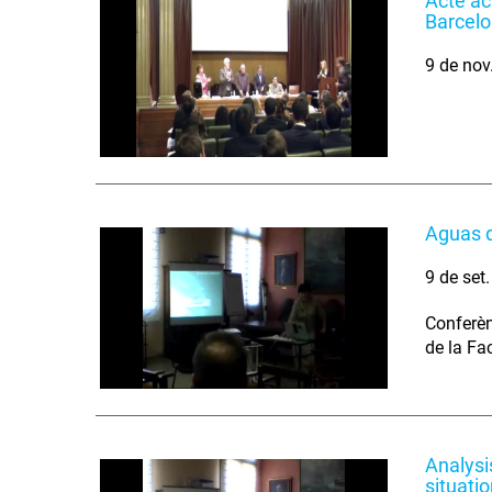
Acte ac
Barcel
9 de nov
Aguas d
9 de set
Conferèn
de la Fa
Analysi
situati