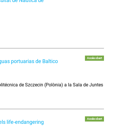
ultat de Nàutica de
Accés obert
uas portuarias de Baltico
litécnica de Szczecin (Polònia) a la Sala de Juntes
Accés obert
els life-endangering