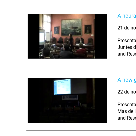
A neura
21 de no
Presenta
Juntes d
and Res
A new g
22 de no
Presenta
Mas de l
and Res