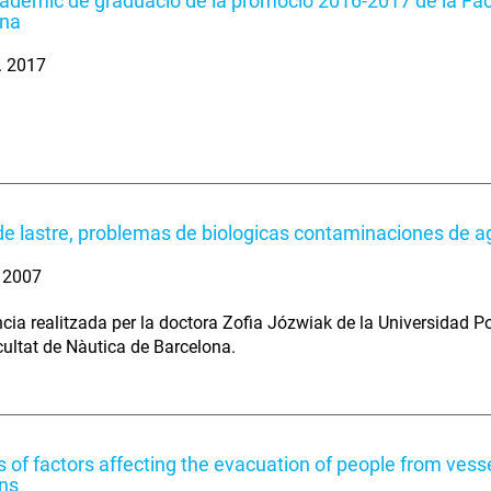
adèmic de graduació de la promoció 2016-2017 de la Fac
ona
. 2017
e lastre, problemas de biologicas contaminaciones de ag
. 2007
cia realitzada per la doctora Zofia Józwiak de la Universidad Po
cultat de Nàutica de Barcelona.
s of factors affecting the evacuation of people from vess
ons