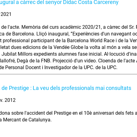
naugural a càrrec del senyor Dídac Costa Carcereny
. 2021
 de l'acte. Memòria del curs acadèmic 2020/21, a càrrec del Sr
ca de Barcelona. Lliçó inaugural, ”Experiències d'un navegant oc
 professional participant de la Barcelona World Race i de la V
etat dues edicions de la Vendée Globe la volta al món a vela s
 Jubilat Millors expedients alumnes fase inicial. Al·locució d'i
allofré, Degà de la FNB. Projecció d'un video. Cloenda de l'acte 
 de Personal Docent i Investigador de la UPC. de la UPC.
 de Prestige : La veu dels professionals mai consultats
v. 2012
dona sobre l'accident del Prestige en el 10è aniversari dels fets
a Mercant de Catalunya.