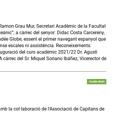
. Ramon Grau Mur, Secretari Acadèmic de la Facultat
eànic”, a càrrec del senyor: Didac Costa Carcereny,
endée Globe, essent el primer navegant espanyol que
ense escales ni assistència. Reconeixements:
nauguració del curs acadèmic 2021/22 Dr. Agustí
A càrrec del Sr. Miquel Soriano Ibáñez, Vicerector de
Accés obert
 amb la col·laboració de l'Associació de Capitans de