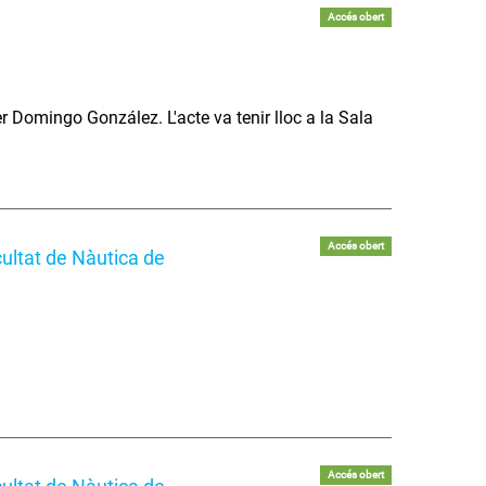
Accés obert
er Domingo González. L'acte va tenir lloc a la Sala
Accés obert
ultat de Nàutica de
Accés obert