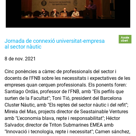
Accés
Jornada de connexió universitat-empresa
obert
al sector nàutic
8 de nov. 2021
Cinc ponències a càrrec de professionals del sector i
docents de l'FNB sobre les necessitats i expectatives de les
empreses quan cerquen professionals. Els ponents foren:
Santiago Ordàs, professor de l'FNB, amb "Els perfils que
surten de la Facultat"; Toni Tió, president del Barcelona
Cluster Nàutic, amb "Els reptes del sector nàutic i del refit";
Mireia del Mas, projects director de Seastainable Ventures
amb "L'economia blava, repte i responsabilitat"; Héctor
Salvador, director de Triton Submarines EMEA amb
"Innovació i tecnologia, repte i necessitat"; Camen sánchez,