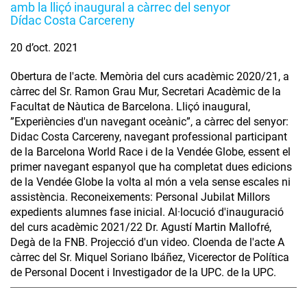
amb la lliçó inaugural a càrrec del senyor
Dídac Costa Carcereny
20 d’oct. 2021
Obertura de l'acte. Memòria del curs acadèmic 2020/21, a
càrrec del Sr. Ramon Grau Mur, Secretari Acadèmic de la
Facultat de Nàutica de Barcelona. Lliçó inaugural,
”Experiències d'un navegant oceànic”, a càrrec del senyor:
Didac Costa Carcereny, navegant professional participant
de la Barcelona World Race i de la Vendée Globe, essent el
primer navegant espanyol que ha completat dues edicions
de la Vendée Globe la volta al món a vela sense escales ni
assistència. Reconeixements: Personal Jubilat Millors
expedients alumnes fase inicial. Al·locució d'inauguració
del curs acadèmic 2021/22 Dr. Agustí Martin Mallofré,
Degà de la FNB. Projecció d'un video. Cloenda de l'acte A
càrrec del Sr. Miquel Soriano Ibáñez, Vicerector de Política
de Personal Docent i Investigador de la UPC. de la UPC.