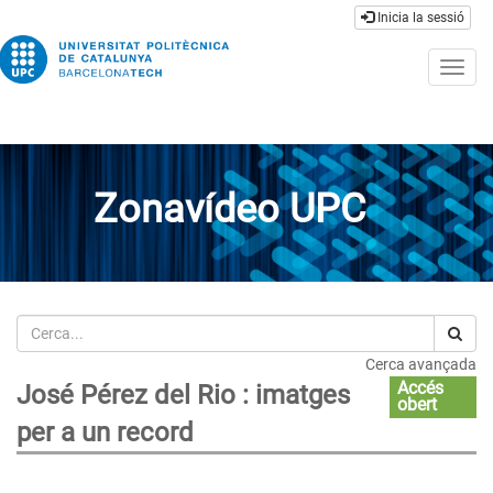
Inicia la sessió
Togg
navig
Zonavídeo UPC
Cerca
Cerca avançada
Accés
José Pérez del Rio : imatges
obert
per a un record