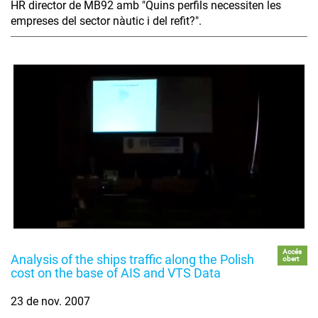
HR director de MB92 amb "Quins perfils necessiten les
empreses del sector nàutic i del refit?".
Accés
Analysis of the ships traffic along the Polish
obert
cost on the base of AIS and VTS Data
23 de nov. 2007