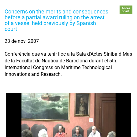
Accés
Concerns on the merits and consequences
obert
before a partial award ruling on the arrest
of a vessel held previously by Spanish
court
23 de nov. 2007
Conferència que va tenir lloc a la Sala d'Actes Sinibald Mas
de la Facultat de Nàutica de Barcelona durant el 5th.
International Congress on Maritime Technological
Innovations and Research.