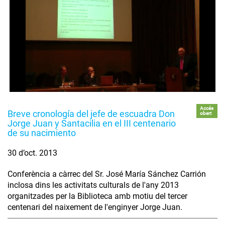
Accés
Breve cronología del jefe de escuadra Don
obert
Jorge Juan y Santacilia en el III centenario
de su nacimiento
30 d’oct. 2013
Conferència a càrrec del Sr. José María Sánchez Carrión
inclosa dins les activitats culturals de l'any 2013
organitzades per la Biblioteca amb motiu del tercer
centenari del naixement de l'enginyer Jorge Juan.