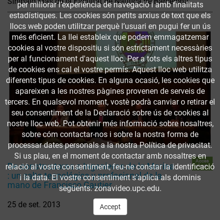
Sinibald Mas de la Facultat de Nàutica de Barcelona.
per millorar l’experiència de navegació i amb finalitats
estadístiques. Les cookies són petits arxius de text que els
llocs web poden utilitzar perquè l’usuari en pugui fer un ús
més eficient. La llei estableix que podem emmagatzemar
cookies al vostre dispositiu si són estrictament necessàries
per al funcionament d'aquest lloc. Per a tots els altres tipus
de cookies ens cal el vostre permís. Aquest lloc web utilitza
diferents tipus de cookies. En alguna ocasió, les cookies que
apareixen a les nostres pàgines provenen de serveis de
tercers. En qualsevol moment, vostè podrà canviar o retirar el
seu consentiment de la Declaració sobre ús de cookies al
nostre lloc web. Pot obtenir més informació sobre nosaltres,
sobre cóm contactar-nos i sobre la nostra forma de
processar dates personals a la nostra Política de privacitat.
Si us plau, en el moment de contactar amb nosaltres en
Accés
De constructores a Ingenieros de la Marina
relació al vostre consentiment, feu-ne constar la identificació
obert
: un salto tecnológico y profesional de la
i la data. El vostre consentiment s'aplica als dominis
mano de Francisco Gautier
següents: zonavideo.upc.edu.
25 de set. 2013
Accept