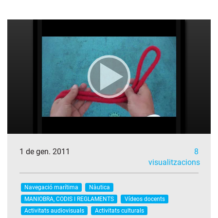
1 de gen. 2011
8
visualitzacions
Navegació marítima
Nàutica
MANIOBRA, CODIS I REGLAMENTS
Vídeos docents
Activitats audiovisuals
Activitats culturals