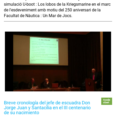
simulació U-boot : Los lobos de la Kriegsmarine en el marc
de l'esdeveniment amb motiu del 250 aniversari de la
Facultat de Nàutica : Un Mar de Jocs.
Accés
Breve cronología del jefe de escuadra Don
obert
Jorge Juan y Santacilia en el III centenario
de su nacimiento