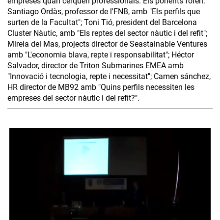
empreses quan cerquen professionals. Els ponents foren:
Santiago Ordàs, professor de l'FNB, amb "Els perfils que
surten de la Facultat"; Toni Tió, president del Barcelona
Cluster Nàutic, amb "Els reptes del sector nàutic i del refit";
Mireia del Mas, projects director de Seastainable Ventures
amb "L'economia blava, repte i responsabilitat"; Héctor
Salvador, director de Triton Submarines EMEA amb
"Innovació i tecnologia, repte i necessitat"; Camen sánchez,
HR director de MB92 amb "Quins perfils necessiten les
empreses del sector nàutic i del refit?".