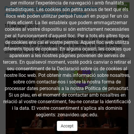
per millorar l’experiència de navegació i amb finalitats
Accés
Criminalització dels accidents marítims :
obert
estadístiques. Les cookies són petits arxius de text que els
anàlisi de la sentència del Prestige
llocs web poden utilitzar perquè l’usuari en pugui fer un ús
més eficient. La llei estableix que podem emmagatzemar
11 de nov. 2013
cookies al vostre dispositiu si són estrictament necessàries
per al funcionament d'aquest lloc. Per a tots els altres tipus
Taula rodona on diferents professionals fan una anàlisi de
de cookies ens cal el vostre permís. Aquest lloc web utilitza
la sentència del Prestige i duta a terme a la Sala d'Actes
diferents tipus de cookies. En alguna ocasió, les cookies que
Sinibald Mas de la Facultat de Nàutica de Barcelona.
apareixen a les nostres pàgines provenen de serveis de
tercers. En qualsevol moment, vostè podrà canviar o retirar el
seu consentiment de la Declaració sobre ús de cookies al
nostre lloc web. Pot obtenir més informació sobre nosaltres,
sobre cóm contactar-nos i sobre la nostra forma de
processar dates personals a la nostra Política de privacitat.
Si us plau, en el moment de contactar amb nosaltres en
relació al vostre consentiment, feu-ne constar la identificació
i la data. El vostre consentiment s'aplica als dominis
següents: zonavideo.upc.edu.
Accept