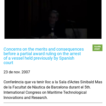
Accés
Concerns on the merits and consequences
obert
before a partial award ruling on the arrest
of a vessel held previously by Spanish
court
23 de nov. 2007
Conferència que va tenir lloc a la Sala d'Actes Sinibald Mas
de la Facultat de Nàutica de Barcelona durant el 5th.
International Congress on Maritime Technological
Innovations and Research.