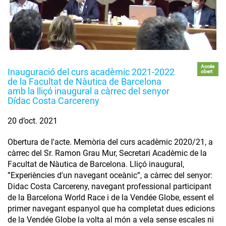
Accés
Inauguració del curs acadèmic 2021-2022
obert
de la Facultat de Nàutica de Barcelona
amb la lliçó inaugural a càrrec del senyor
Dídac Costa Carcereny
20 d’oct. 2021
Obertura de l'acte. Memòria del curs acadèmic 2020/21, a
càrrec del Sr. Ramon Grau Mur, Secretari Acadèmic de la
Facultat de Nàutica de Barcelona. Lliçó inaugural,
”Experiències d'un navegant oceànic”, a càrrec del senyor:
Didac Costa Carcereny, navegant professional participant
de la Barcelona World Race i de la Vendée Globe, essent el
primer navegant espanyol que ha completat dues edicions
de la Vendée Globe la volta al món a vela sense escales ni