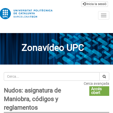
Inicia la sessió
Togg
navig
Zonavídeo UPC
Cerca
Cerca avançada
Accés
Nudos: asignatura de
obert
Maniobra, códigos y
reglamentos