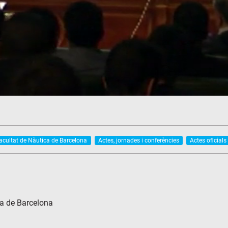
acultat de Nàutica de Barcelona
Actes, jornades i conferències
Actes oficials 
ma de Barcelona