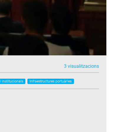
3 visualitzacions
i institucionals
Infraestructures portuàries