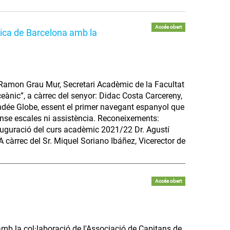
Accés obert
tica de Barcelona amb la
. Ramon Grau Mur, Secretari Acadèmic de la Facultat
eànic”, a càrrec del senyor: Didac Costa Carcereny,
endée Globe, essent el primer navegant espanyol que
ense escales ni assistència. Reconeixements:
nauguració del curs acadèmic 2021/22 Dr. Agustí
A càrrec del Sr. Miquel Soriano Ibáñez, Vicerector de
Accés obert
 amb la col·laboració de l'Associació de Capitans de