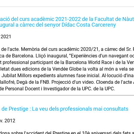
ació del curs acadèmic 2021-2022 de la Facultat de Nàu
naugural a càrrec del senyor Dídac Costa Carcereny
. 2021
 de l'acte. Memòria del curs acadèmic 2020/21, a càrrec del Sr
ca de Barcelona. Lliçó inaugural, ”Experiències d'un navegant oc
 professional participant de la Barcelona World Race i de la V
etat dues edicions de la Vendée Globe la volta al món a vela s
 Jubilat Millors expedients alumnes fase inicial. Al·locució d'i
allofré, Degà de la FNB. Projecció d'un video. Cloenda de l'acte 
 de Personal Docent i Investigador de la UPC. de la UPC.
 de Prestige : La veu dels professionals mai consultats
v. 2012
dona sobre l'accident del Prestige en el 10è aniversari dels fets