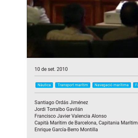
10 de set. 2010
Nàutica
Transport marítim
Navegació marítima
F
Santiago Ordás Jiménez
Jordi Torralbo Gavilán
Francisco Javier Valencia Alonso
Capità Marítim de Barcelona, Capitania Maríti
Enrique García-Berro Montilla