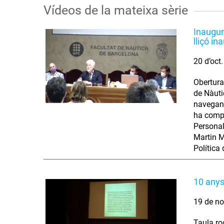
Vídeos de la mateixa sèrie
Inaugur
lliçó i
20 d’oct
Obertura
de Nàuti
navegant
ha compl
Personal
Martin M
Política
10 anys
19 de no
Taula ro