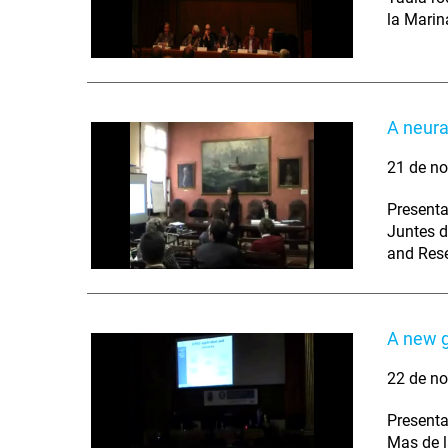
la Marin
A neura
21 de no
Presenta
Juntes d
and Res
A new g
22 de no
Presenta
Mas de l