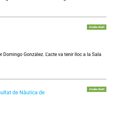
Accés obert
er Domingo González. L'acte va tenir lloc a la Sala
Accés obert
ultat de Nàutica de