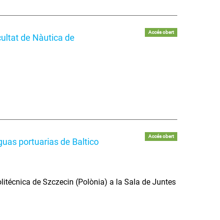
Accés obert
ultat de Nàutica de
Accés obert
uas portuarias de Baltico
litécnica de Szczecin (Polònia) a la Sala de Juntes