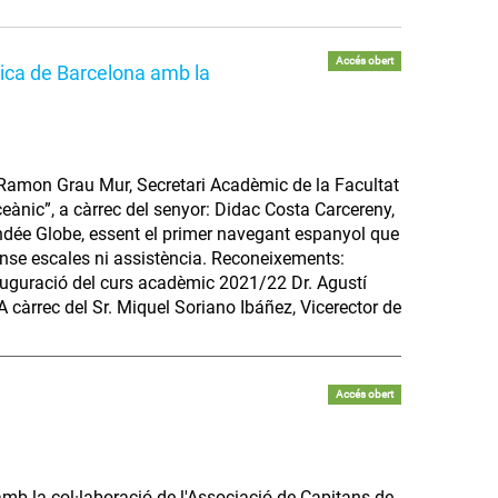
Accés obert
tica de Barcelona amb la
. Ramon Grau Mur, Secretari Acadèmic de la Facultat
eànic”, a càrrec del senyor: Didac Costa Carcereny,
endée Globe, essent el primer navegant espanyol que
ense escales ni assistència. Reconeixements:
nauguració del curs acadèmic 2021/22 Dr. Agustí
A càrrec del Sr. Miquel Soriano Ibáñez, Vicerector de
Accés obert
 amb la col·laboració de l'Associació de Capitans de