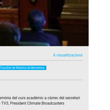
6 visualitzacions
Facultat de Nàutica de Barcelona
mòria del curs acadèmic a càrrec del secretari
e TV3, President Climate Broadcasters