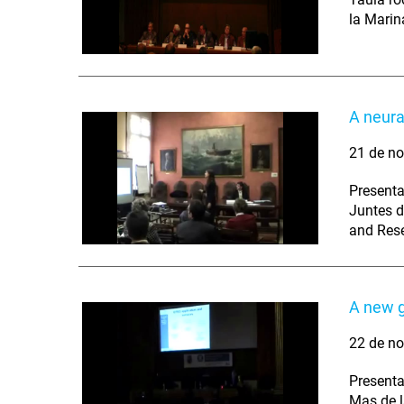
la Marin
A neura
21 de no
Presenta
Juntes d
and Res
A new g
22 de no
Presenta
Mas de l