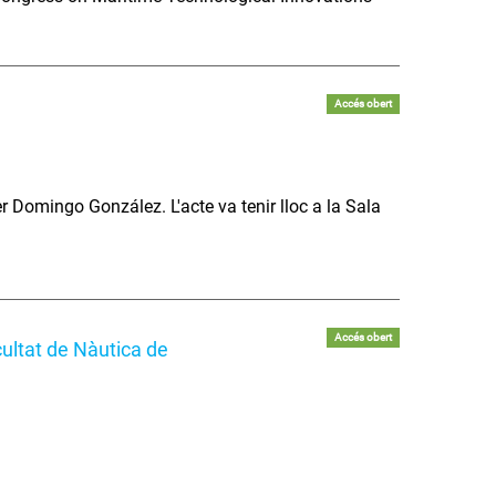
Accés obert
er Domingo González. L'acte va tenir lloc a la Sala
Accés obert
ultat de Nàutica de