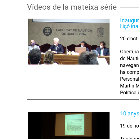
Vídeos de la mateixa sèrie
Inaugur
lliçó i
20 d’oct
Obertura
de Nàuti
navegant
ha compl
Personal
Martin M
Política
10 anys
19 de no
Taula ro