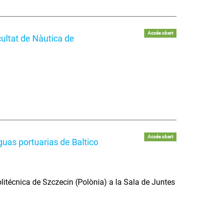
Accés obert
ultat de Nàutica de
Accés obert
uas portuarias de Baltico
litécnica de Szczecin (Polònia) a la Sala de Juntes