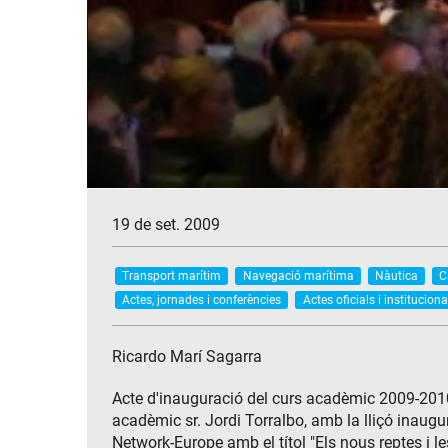
19 de set. 2009
Transport marítim
Navegació marítima
Nàutica
C
Actes, jornades i conferències
Actes oficials i instituciona
Ricardo Marí Sagarra
Acte d'inauguració del curs acadèmic 2009-2010
acadèmic sr. Jordi Torralbo, amb la lliçó inaug
Network-Europe amb el títol "Els nous reptes i le