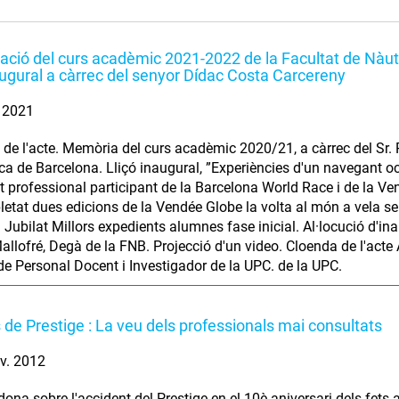
ació del curs acadèmic 2021-2022 de la Facultat de Nàu
naugural a càrrec del senyor Dídac Costa Carcereny
. 2021
 de l'acte. Memòria del curs acadèmic 2020/21, a càrrec del Sr
ca de Barcelona. Lliçó inaugural, ”Experiències d'un navegant oc
 professional participant de la Barcelona World Race i de la V
etat dues edicions de la Vendée Globe la volta al món a vela s
 Jubilat Millors expedients alumnes fase inicial. Al·locució d'i
allofré, Degà de la FNB. Projecció d'un video. Cloenda de l'acte 
 de Personal Docent i Investigador de la UPC. de la UPC.
 de Prestige : La veu dels professionals mai consultats
v. 2012
dona sobre l'accident del Prestige en el 10è aniversari dels fets