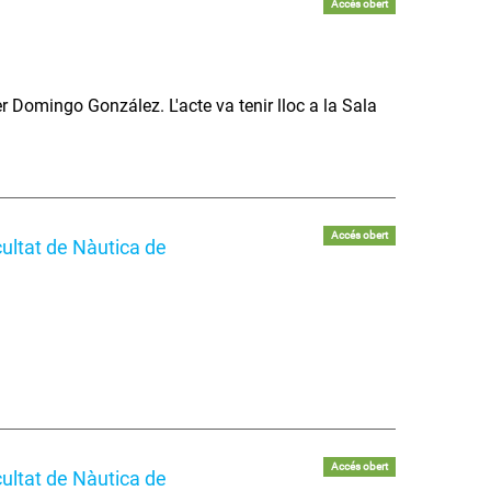
Accés obert
er Domingo González. L'acte va tenir lloc a la Sala
Accés obert
ultat de Nàutica de
Accés obert
ultat de Nàutica de