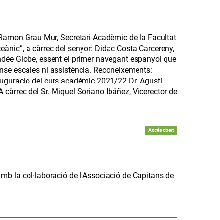
. Ramon Grau Mur, Secretari Acadèmic de la Facultat
eànic”, a càrrec del senyor: Didac Costa Carcereny,
endée Globe, essent el primer navegant espanyol que
ense escales ni assistència. Reconeixements:
nauguració del curs acadèmic 2021/22 Dr. Agustí
A càrrec del Sr. Miquel Soriano Ibáñez, Vicerector de
Accés obert
 amb la col·laboració de l'Associació de Capitans de