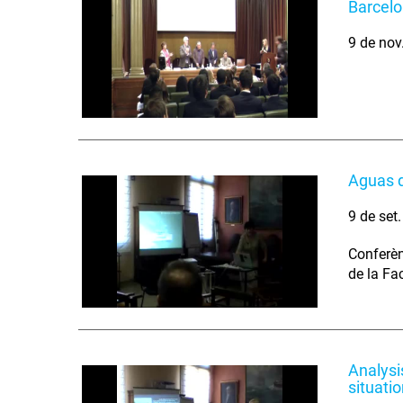
Barcel
9 de nov
Aguas d
9 de set
Conferèn
de la Fa
Analysi
situati