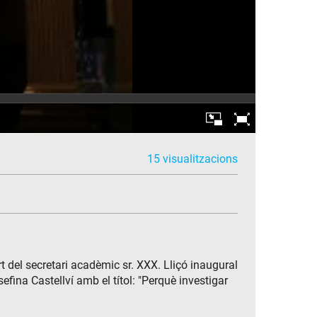
15 visualitzacions
t del secretari acadèmic sr. XXX. Lliçó inaugural
efina Castellví amb el títol: "Perquè investigar