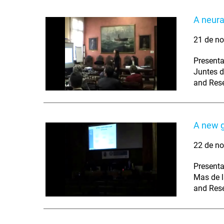
A neura
21 de no
Presenta
Juntes d
and Res
A new g
22 de no
Presenta
Mas de l
and Res