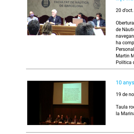
20 d’oct
Obertura
de Nàuti
navegant
ha compl
Personal
Martin M
Política
10 anys
19 de no
Taula ro
la Marin