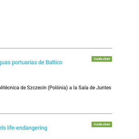
Accés obert
uas portuarias de Baltico
litécnica de Szczecin (Polònia) a la Sala de Juntes
Accés obert
els life-endangering