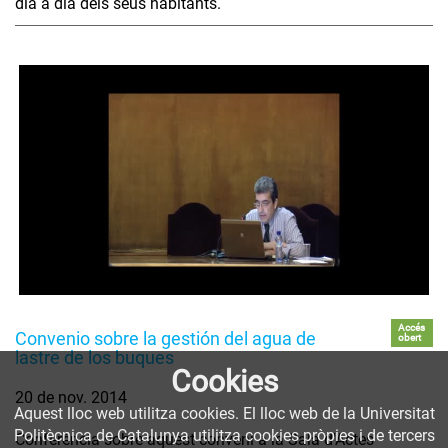
dia a dia dels seus habitants.
Accés
Convenio sobre la gestión del agua de
obert
lastre de los buques
Cookies
20 de nov. 2014
Aquest lloc web utilitza cookies. El lloc web de la Universitat
Politècnica de Catalunya utilitza cookies pròpies i de tercers
Conferència sobre aquest conveni a la Sala d'Actes