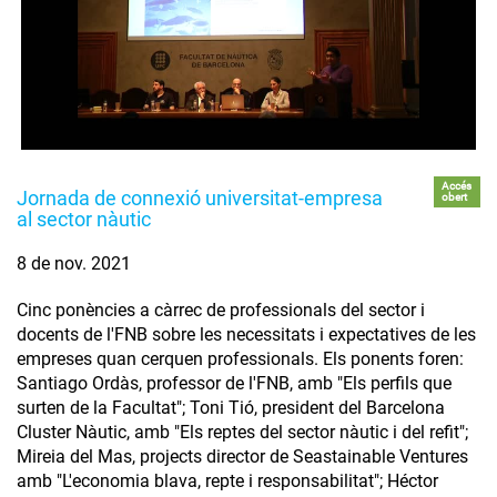
Accés
Jornada de connexió universitat-empresa
obert
al sector nàutic
8 de nov. 2021
Cinc ponències a càrrec de professionals del sector i
docents de l'FNB sobre les necessitats i expectatives de les
empreses quan cerquen professionals. Els ponents foren:
Santiago Ordàs, professor de l'FNB, amb "Els perfils que
surten de la Facultat"; Toni Tió, president del Barcelona
Cluster Nàutic, amb "Els reptes del sector nàutic i del refit";
Mireia del Mas, projects director de Seastainable Ventures
amb "L'economia blava, repte i responsabilitat"; Héctor