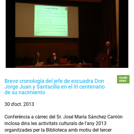
Accés
Breve cronología del jefe de escuadra Don
obert
Jorge Juan y Santacilia en el III centenario
de su nacimiento
30 d’oct. 2013
Conferència a càrrec del Sr. José María Sánchez Carrión
inclosa dins les activitats culturals de l'any 2013
organitzades per la Biblioteca amb motiu del tercer