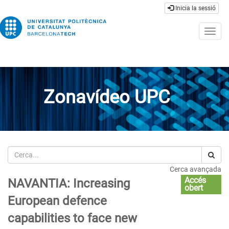
Inicia la sessió
Togg
navig
Zonavídeo UPC
Cerca
Cerca avançada
Accés
NAVANTIA: Increasing
obert
European defence
capabilities to face new