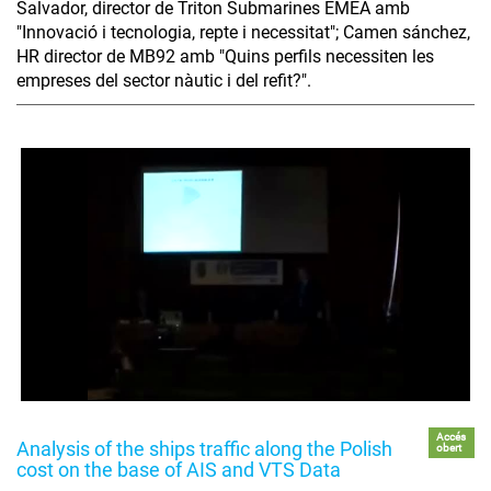
Salvador, director de Triton Submarines EMEA amb
"Innovació i tecnologia, repte i necessitat"; Camen sánchez,
HR director de MB92 amb "Quins perfils necessiten les
empreses del sector nàutic i del refit?".
Accés
Analysis of the ships traffic along the Polish
obert
cost on the base of AIS and VTS Data