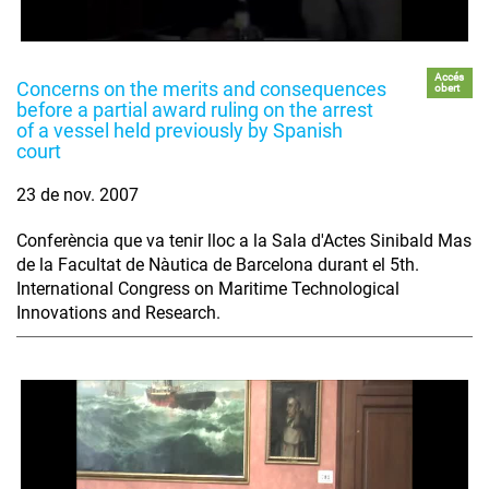
Accés
Concerns on the merits and consequences
obert
before a partial award ruling on the arrest
of a vessel held previously by Spanish
court
23 de nov. 2007
Conferència que va tenir lloc a la Sala d'Actes Sinibald Mas
de la Facultat de Nàutica de Barcelona durant el 5th.
International Congress on Maritime Technological
Innovations and Research.