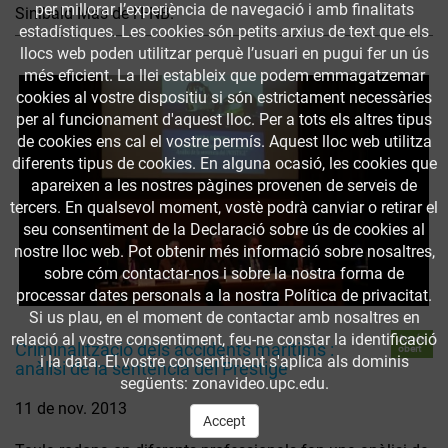
per millorar l’experiència de navegació i amb finalitats
Sinibald Mas de l'FNB.
estadístiques. Les cookies són petits arxius de text que els
llocs web poden utilitzar perquè l’usuari en pugui fer un ús
més eficient. La llei estableix que podem emmagatzemar
cookies al vostre dispositiu si són estrictament necessàries
per al funcionament d'aquest lloc. Per a tots els altres tipus
de cookies ens cal el vostre permís. Aquest lloc web utilitza
diferents tipus de cookies. En alguna ocasió, les cookies que
apareixen a les nostres pàgines provenen de serveis de
tercers. En qualsevol moment, vostè podrà canviar o retirar el
seu consentiment de la Declaració sobre ús de cookies al
nostre lloc web. Pot obtenir més informació sobre nosaltres,
sobre cóm contactar-nos i sobre la nostra forma de
processar dates personals a la nostra Política de privacitat.
Si us plau, en el moment de contactar amb nosaltres en
relació al vostre consentiment, feu-ne constar la identificació
Accés
Criminalització dels accidents marítims :
obert
i la data. El vostre consentiment s'aplica als dominis
anàlisi de la sentència del Prestige
següents: zonavideo.upc.edu.
11 de nov. 2013
Accept