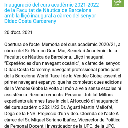
Accés
Inauguració del curs acadèmic 2021-2022
obert
de la Facultat de Nàutica de Barcelona
amb la lliçó inaugural a càrrec del senyor
Dídac Costa Carcereny
20 d’oct. 2021
Obertura de l'acte. Memòria del curs acadèmic 2020/21, a
càrrec del Sr. Ramon Grau Mur, Secretari Acadèmic de la
Facultat de Nàutica de Barcelona. Lliçó inaugural,
”Experiències d'un navegant oceànic”, a càrrec del senyor:
Didac Costa Carcereny, navegant professional participant
de la Barcelona World Race i de la Vendée Globe, essent el
primer navegant espanyol que ha completat dues edicions
de la Vendée Globe la volta al món a vela sense escales ni
assistència. Reconeixements: Personal Jubilat Millors
expedients alumnes fase inicial. Al·locució d'inauguració
del curs acadèmic 2021/22 Dr. Agustí Martin Mallofré,
Degà de la FNB. Projecció d'un video. Cloenda de l'acte A
càrrec del Sr. Miquel Soriano Ibáñez, Vicerector de Política
de Personal Docent i Investigador de la UPC. de la UPC.