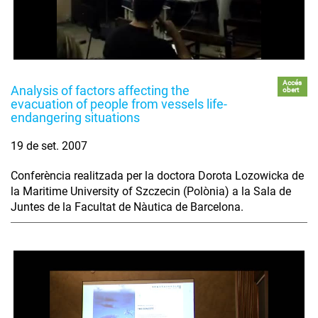
Accés
Analysis of factors affecting the
obert
evacuation of people from vessels life-
endangering situations
19 de set. 2007
Conferència realitzada per la doctora Dorota Lozowicka de
la Maritime University of Szczecin (Polònia) a la Sala de
Juntes de la Facultat de Nàutica de Barcelona.