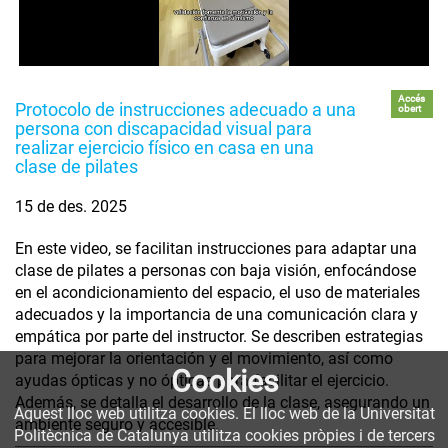
Accés
Protocolo de instrucciones adecuado a una
obert
persona con discapacidad visual para
realizar ejercicio físico en casa en una
clase de pilates
15 de des. 2025
En este video, se facilitan instrucciones para adaptar una
clase de pilates a personas con baja visión, enfocándose
en el acondicionamiento del espacio, el uso de materiales
adecuados y la importancia de una comunicación clara y
empática por parte del instructor. Se describen estrategias
para mejorar la orientación y el movimiento, así como
Cookies
ayudas ópticas y no ópticas para facilitar el ejercicio.
Además, se detalla el desarrollo de la clase, asegurando un
Aquest lloc web utilitza cookies. El lloc web de la Universitat
ambiente seguro y accesible.
Politècnica de Catalunya utilitza cookies pròpies i de tercers