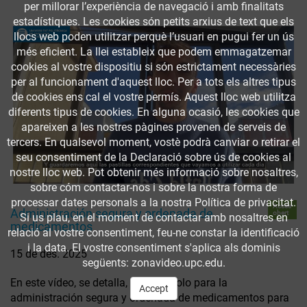
per millorar l’experiència de navegació i amb finalitats
estadístiques. Les cookies són petits arxius de text que els
llocs web poden utilitzar perquè l’usuari en pugui fer un ús
més eficient. La llei estableix que podem emmagatzemar
cookies al vostre dispositiu si són estrictament necessàries
per al funcionament d'aquest lloc. Per a tots els altres tipus
de cookies ens cal el vostre permís. Aquest lloc web utilitza
diferents tipus de cookies. En alguna ocasió, les cookies que
apareixen a les nostres pàgines provenen de serveis de
tercers. En qualsevol moment, vostè podrà canviar o retirar el
seu consentiment de la Declaració sobre ús de cookies al
nostre lloc web. Pot obtenir més informació sobre nosaltres,
sobre cóm contactar-nos i sobre la nostra forma de
processar dates personals a la nostra Política de privacitat.
Accés
Administración segura y ordenada de
obert
Si us plau, en el moment de contactar amb nosaltres en
medicamentos
relació al vostre consentiment, feu-ne constar la identificació
i la data. El vostre consentiment s'aplica als dominis
15 de des. 2025
següents: zonavideo.upc.edu.
En este vídeo, se detalla, un protocolo para la
Accept
administración segura y ordenada de medicamentos para