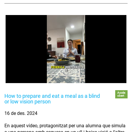
Accés
How to prepare and eat a meal as a blind
obert
or low vision person
16 de des. 2024
En aquest vídeo, protagonitzat per una alumna que simula