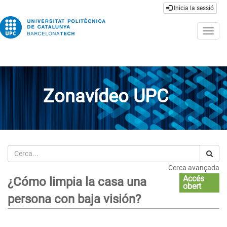
Inicia la sessió
Togg
navig
Zonavídeo UPC
Cerca
Cerca avançada
Accés
¿Cómo limpia la casa una
obert
persona con baja visión?