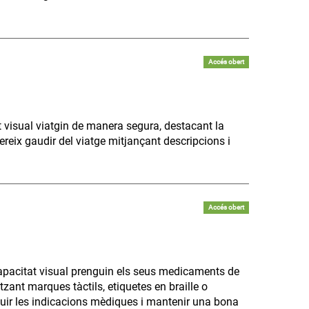
Accés obert
 visual viatgin de manera segura, destacant la
ereix gaudir del viatge mitjançant descripcions i
Accés obert
apacitat visual prenguin els seus medicaments de
zant marques tàctils, etiquetes en braille o
uir les indicacions mèdiques i mantenir una bona