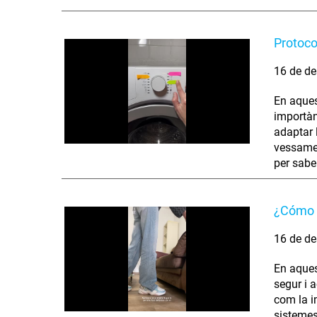
Protoco
16 de de
En aques
importàn
adaptar 
vessamen
per sabe
¿Cómo s
16 de de
En aques
segur i 
com la i
sistemes