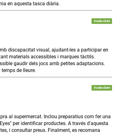
mia en aquesta tasca diària.
Accés obert
b discapacitat visual, ajudant-les a participar en
tzant materials accessibles i marques tàctils.
possible gaudir dels jocs amb petites adaptacions.
 temps de lleure.
Accés obert
pra al supermercat. Inclou preparatius com fer una
y Eyes" per identificar productes. A través d'aquesta
ruites, i consultar preus. Finalment, es recomana