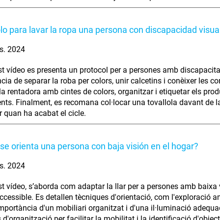
lo para lavar la ropa una persona con discapacidad visua
s. 2024
t vídeo es presenta un protocol per a persones amb discapacitat 
cia de separar la roba per colors, unir calcetins i conèixer les 
la rentadora amb cintes de colors, organitzar i etiquetar els prod
ts. Finalment, es recomana col·locar una tovallola davant de l
r quan ha acabat el cicle.
e orienta una persona con baja visión en el hogar?
s. 2024
t vídeo, s’aborda com adaptar la llar per a persones amb baixa vi
accessible. Es detallen tècniques d'orientació, com l'exploració a
mportància d'un mobiliari organitzat i d'una il·luminació adequad
 d'organització per facilitar la mobilitat i la identificació d'o