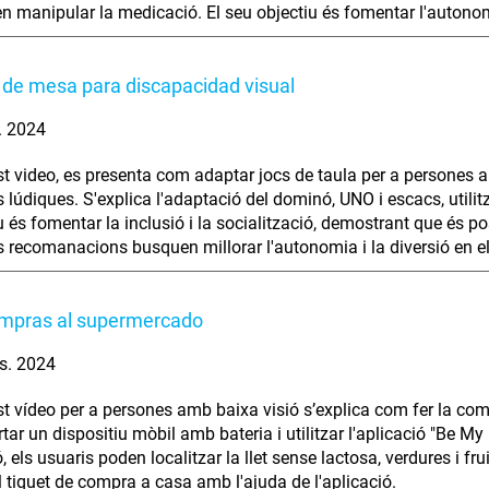
en manipular la medicació. El seu objectiu és fomentar l'autono
de mesa para discapacidad visual
. 2024
t video, es presenta com adaptar jocs de taula per a persones am
ts lúdiques. S'explica l'adaptació del dominó, UNO i escacs, utili
iu és fomentar la inclusió i la socialització, demostrant que és 
 recomanacions busquen millorar l'autonomia i la diversió en el
ompras al supermercado
s. 2024
t vídeo per a persones amb baixa visió s’explica com fer la com
ortar un dispositiu mòbil amb bateria i utilitzar l'aplicació "Be M
, els usuaris poden localitzar la llet sense lactosa, verdures i f
el tiquet de compra a casa amb l'ajuda de l'aplicació.