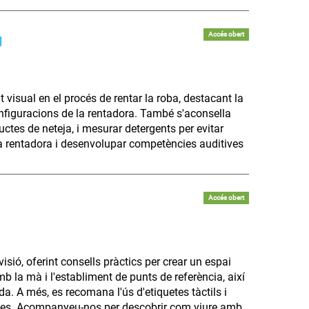
Accés obert
l
visual en el procés de rentar la roba, destacant la
configuracions de la rentadora. També s'aconsella
uctes de neteja, i mesurar detergents per evitar
a rentadora i desenvolupar competències auditives
Accés obert
sió, oferint consells pràctics per crear un espai
mb la mà i l'establiment de punts de referència, així
a. A més, es recomana l'ús d'etiquetes tàctils i
bjectes. Acompanyeu-nos per descobrir com viure amb