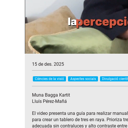
15 de des. 2025
Ciències de la visió
Aspectes socials
Divulgació cientí
Muna Bagga Kartit
Lluís Pérez-Mañá
El video presenta una guía para realizar manual
para crear un tablero de tres en raya. Prioriza 
adecuada sin contraluces y alto contraste entre 