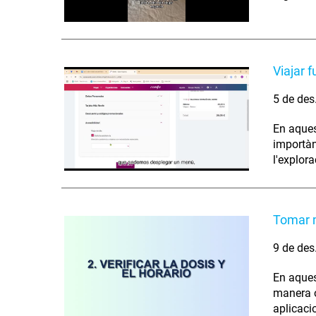
Viajar 
5 de des
En aques
importàn
l'explora
Tomar 
9 de des
En aques
manera o
aplicaci