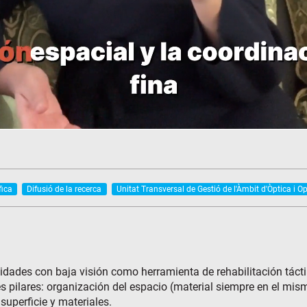
fica
Difusió de la recerca
Unitat Transversal de Gestió de l'Àmbit d'Òptica i O
idades con baja visión como herramienta de rehabilitación táctil
tres pilares: organización del espacio (material siempre en el mi
superficie y materiales.