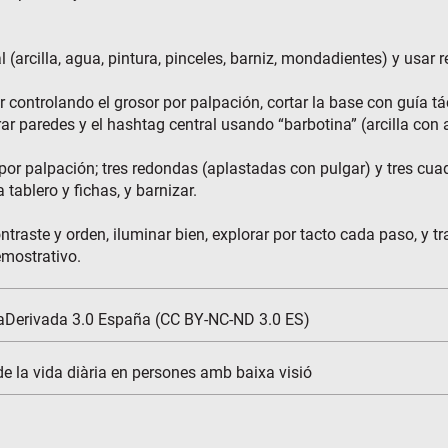
l (arcilla, agua, pintura, pinceles, barniz, mondadientes) y usar
 controlando el grosor por palpación, cortar la base con guía táct
arar paredes y el hashtag central usando “barbotina” (arcilla c
or palpación; tres redondas (aplastadas con pulgar) y tres cuad
tablero y fichas, y barnizar.
raste y orden, iluminar bien, explorar por tacto cada paso, y t
emostrativo.
aDerivada 3.0 España (CC BY-NC-ND 3.0 ES)
 de la vida diària en persones amb baixa visió