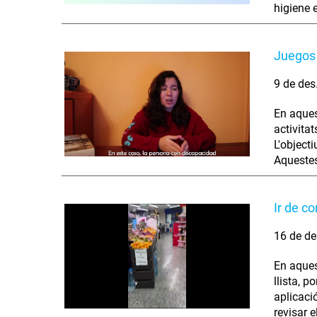
higiene 
Juegos 
9 de des
En aques
activita
L'object
Aquestes
Ir de c
16 de de
En aques
llista, p
aplicació
revisar 