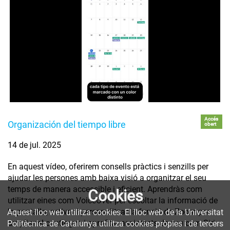
Accés
Organización del tiempo libre
obert
14 de jul. 2025
En aquest vídeo, oferirem consells pràctics i senzills per
ajudar les persones amb baixa visió a organitzar el seu
temps de manera accessible i eficient. Aprendràs com
Cookies
utilitzar eines com VoiceOver per escoltar la informació de
la pantalla, activar i personalitzar la funció de Zoom per
Aquest lloc web utilitza cookies. El lloc web de la Universitat
ampliar el contingut, i aprofitar assistents de veu com Siri
Politècnica de Catalunya utilitza cookies pròpies i de tercers