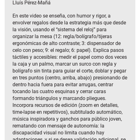
Lluís Pérez-Mañá
En este video se enseña, con humor y rigor, a
envolver regalos desde la estrategia más que desde
la visión, usando el “sistema del reloj” para
organizar la mesa (12: regla/bolígrafo/tijeras
ergonómicas de alto contraste; 3: dispensador de
celo con peso; 9: el regalo; 6: papel). Explica pasos
táctiles y accesibles: medir el papel como dos veces
la caja y un palmo, marcar un surco con regla y
bolígrafo sin tinta para guiar el corte, doblar y pegar
en tres puntos (centro, arriba, abajo) presionando de
dentro hacia fuera para evitar arrugas, centrar
tocando las cuatro esquinas y cerrar caras
formando triángulos y marcando pliegues.
Incorpora recursos de edición (zoom en detalles,
time‑lapse en repetitivos), subtitulado automático,
música inspiradora y ganchos para público joven,
rematando con mensaje de autonomía: la
discapacidad visual no limita cuando hay
adaptaciones, y si se desea validación adicional, se