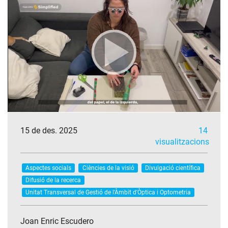
15 de des. 2025
14
visualitzacions
Aspectes socials
Ciències de la visió
Divulgació científica
Difusió de la recerca
Unitat Transversal de Gestió de l'Àmbit d'Òptica i Optometria
Joan Enric Escudero