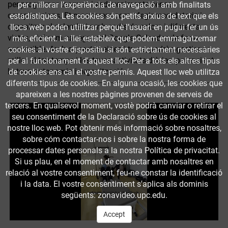
per programar tasques i esdeveniments sense
per millorar l’experiència de navegació i amb finalitats
complicacions. Et mostrarem com afegir recordatoris i
estadístiques. Les cookies són petits arxius de text que els
organitzar el calendari amb codis de colors i diferents
llocs web poden utilitzar perquè l’usuari en pugui fer un ús
vistes, així com navegar pel Google Calendar de forma
més eficient. La llei estableix que podem emmagatzemar
accessible. Amb aquestes eines i trucs, podràs gestionar
cookies al vostre dispositiu si són estrictament necessàries
millor el teu temps i les teves activitats diàries, potenciant
per al funcionament d'aquest lloc. Per a tots els altres tipus
la teva autonomia i organització.
de cookies ens cal el vostre permís. Aquest lloc web utilitza
diferents tipus de cookies. En alguna ocasió, les cookies que
apareixen a les nostres pàgines provenen de serveis de
tercers. En qualsevol moment, vostè podrà canviar o retirar el
seu consentiment de la Declaració sobre ús de cookies al
nostre lloc web. Pot obtenir més informació sobre nosaltres,
sobre cóm contactar-nos i sobre la nostra forma de
processar dates personals a la nostra Política de privacitat.
Si us plau, en el moment de contactar amb nosaltres en
relació al vostre consentiment, feu-ne constar la identificació
i la data. El vostre consentiment s'aplica als dominis
següents: zonavideo.upc.edu.
Accept