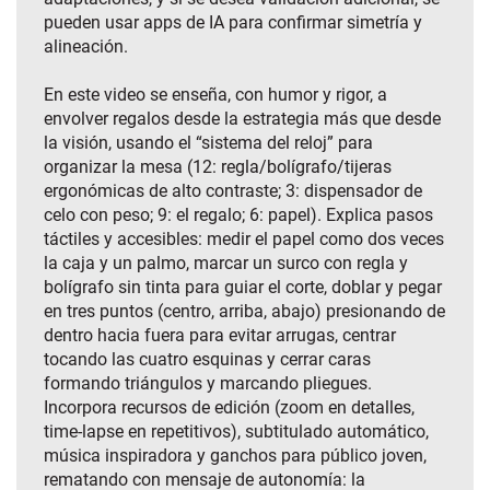
pueden usar apps de IA para confirmar simetría y
alineación.
En este video se enseña, con humor y rigor, a
envolver regalos desde la estrategia más que desde
la visión, usando el “sistema del reloj” para
organizar la mesa (12: regla/bolígrafo/tijeras
ergonómicas de alto contraste; 3: dispensador de
celo con peso; 9: el regalo; 6: papel). Explica pasos
táctiles y accesibles: medir el papel como dos veces
la caja y un palmo, marcar un surco con regla y
bolígrafo sin tinta para guiar el corte, doblar y pegar
en tres puntos (centro, arriba, abajo) presionando de
dentro hacia fuera para evitar arrugas, centrar
tocando las cuatro esquinas y cerrar caras
formando triángulos y marcando pliegues.
Incorpora recursos de edición (zoom en detalles,
time‑lapse en repetitivos), subtitulado automático,
música inspiradora y ganchos para público joven,
rematando con mensaje de autonomía: la