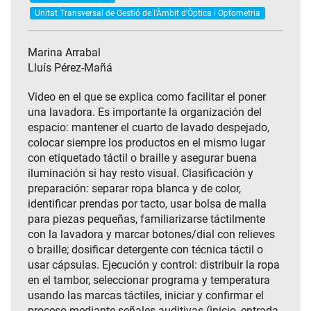
Unitat Transversal de Gestió de l'Àmbit d'Òptica i Optometria
Marina Arrabal
Lluís Pérez-Mañá
Video en el que se explica como facilitar el poner
una lavadora. Es importante la organización del
espacio: mantener el cuarto de lavado despejado,
colocar siempre los productos en el mismo lugar
con etiquetado táctil o braille y asegurar buena
iluminación si hay resto visual. Clasificación y
preparación: separar ropa blanca y de color,
identificar prendas por tacto, usar bolsa de malla
para piezas pequeñas, familiarizarse táctilmente
con la lavadora y marcar botones/dial con relieves
o braille; dosificar detergente con técnica táctil o
usar cápsulas. Ejecución y control: distribuir la ropa
en el tambor, seleccionar programa y temperatura
usando las marcas táctiles, iniciar y confirmar el
proceso mediante señales auditivas (inicio, entrada