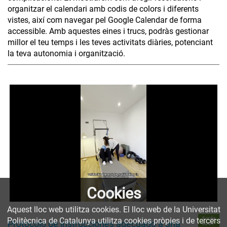
organitzar el calendari amb codis de colors i diferents
vistes, així com navegar pel Google Calendar de forma
accessible. Amb aquestes eines i trucs, podràs gestionar
millor el teu temps i les teves activitats diàries, potenciant
la teva autonomia i organització.
Cookies
Aquest lloc web utilitza cookies. El lloc web de la Universitat
Accés
Politècnica de Catalunya utilitza cookies pròpies i de tercers
Protocolo de instrucciones adecuado a una
obert