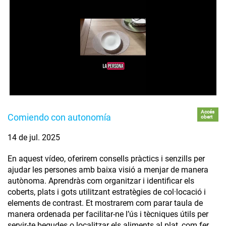
Accés
Comiendo con autonomía
obert
14 de jul. 2025
En aquest vídeo, oferirem consells pràctics i senzills per
ajudar les persones amb baixa visió a menjar de manera
autònoma. Aprendràs com organitzar i identificar els
coberts, plats i gots utilitzant estratègies de col·locació i
elements de contrast. Et mostrarem com parar taula de
manera ordenada per facilitar-ne l’ús i tècniques útils per
servir-te begudes o localitzar els aliments al plat, com fer