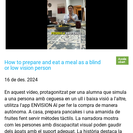
Accés
How to prepare and eat a meal as a blind
obert
or low vision person
16 de des. 2024
En aquest vídeo, protagonitzat per una alumna que simula
a una persona amb ceguesa en un ull i baixa visió a l'altre,
utilitza l'app ENVISION AI per fer la compra de manera
autònoma. A casa, prepara pancakes i una amanida de
fruites fent servir mètodes tàctils. La narradora mostra
com les persones amb discapacitat visual poden gaudir
dels àpats amb el suport adequat. La història destaca la