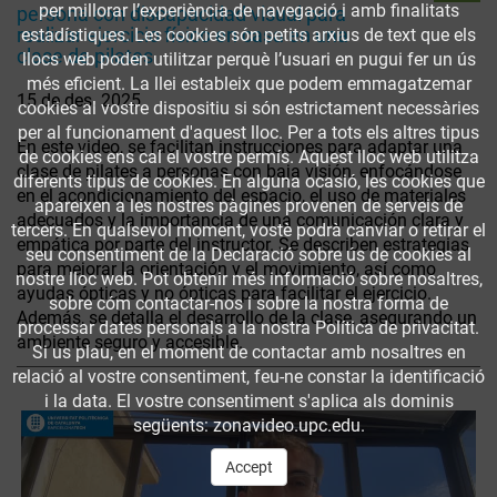
per millorar l’experiència de navegació i amb finalitats
persona con discapacidad visual para
realizar ejercicio físico en casa en una
estadístiques. Les cookies són petits arxius de text que els
clase de pilates
llocs web poden utilitzar perquè l’usuari en pugui fer un ús
més eficient. La llei estableix que podem emmagatzemar
15 de des. 2025
cookies al vostre dispositiu si són estrictament necessàries
per al funcionament d'aquest lloc. Per a tots els altres tipus
En este video, se facilitan instrucciones para adaptar una
de cookies ens cal el vostre permís. Aquest lloc web utilitza
clase de pilates a personas con baja visión, enfocándose
diferents tipus de cookies. En alguna ocasió, les cookies que
en el acondicionamiento del espacio, el uso de materiales
apareixen a les nostres pàgines provenen de serveis de
adecuados y la importancia de una comunicación clara y
tercers. En qualsevol moment, vostè podrà canviar o retirar el
empática por parte del instructor. Se describen estrategias
seu consentiment de la Declaració sobre ús de cookies al
para mejorar la orientación y el movimiento, así como
nostre lloc web. Pot obtenir més informació sobre nosaltres,
ayudas ópticas y no ópticas para facilitar el ejercicio.
sobre cóm contactar-nos i sobre la nostra forma de
Además, se detalla el desarrollo de la clase, asegurando un
processar dates personals a la nostra Política de privacitat.
ambiente seguro y accesible.
Si us plau, en el moment de contactar amb nosaltres en
relació al vostre consentiment, feu-ne constar la identificació
i la data. El vostre consentiment s'aplica als dominis
següents: zonavideo.upc.edu.
Accept