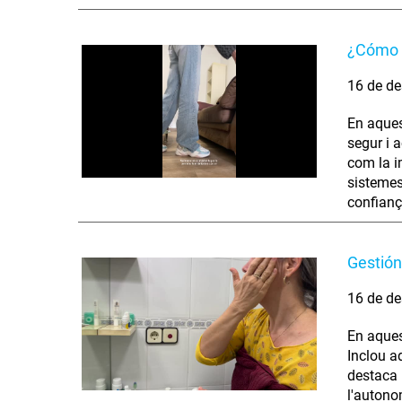
¿Cómo s
16 de de
En aques
segur i 
com la i
sistemes
confianç
Gestión
16 de de
En aques
Inclou ad
destaca 
l'autono