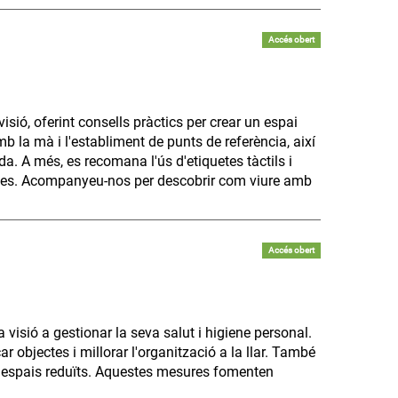
Accés obert
sió, oferint consells pràctics per crear un espai
mb la mà i l'establiment de punts de referència, així
a. A més, es recomana l'ús d'etiquetes tàctils i
bjectes. Acompanyeu-nos per descobrir com viure amb
Accés obert
visió a gestionar la seva salut i higiene personal.
r objectes i millorar l'organització a la llar. També
n espais reduïts. Aquestes mesures fomenten