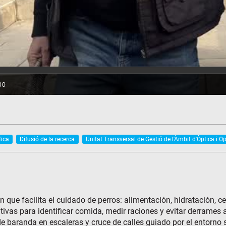
fica
Difusió de la recerca
Unitat Transversal de Gestió de l'Àmbit d'Òptica i O
 que facilita el cuidado de perros: alimentación, hidratación, c
tivas para identificar comida, medir raciones y evitar derrames 
de baranda en escaleras y cruce de calles guiado por el entorno s