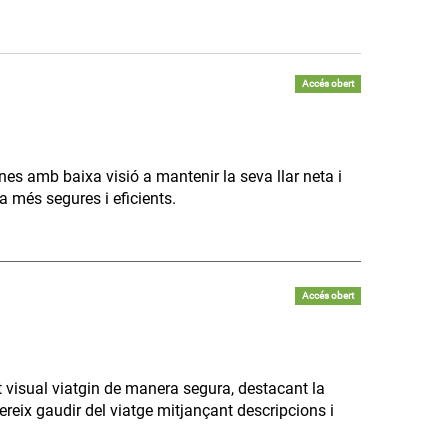
Accés obert
ones amb baixa visió a mantenir la seva llar neta i
 més segures i eficients.
Accés obert
 visual viatgin de manera segura, destacant la
ereix gaudir del viatge mitjançant descripcions i