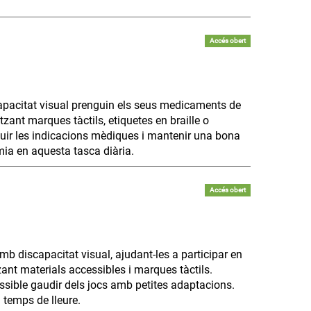
Accés obert
apacitat visual prenguin els seus medicaments de
zant marques tàctils, etiquetes en braille o
uir les indicacions mèdiques i mantenir una bona
mia en aquesta tasca diària.
Accés obert
b discapacitat visual, ajudant-les a participar en
tzant materials accessibles i marques tàctils.
possible gaudir dels jocs amb petites adaptacions.
 temps de lleure.