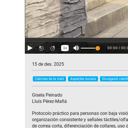
15 de des. 2025
Ciències de la visió
Aspectes socials
Divulgació cientí
Gisela Peinado
Lluís Pérez-Mañá
Protocolo práctico para personas con baja visión
organización consistente y señales táctiles/olfa
de correa corta, diferenciación de collares, uso 