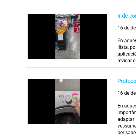
Ir de c
16 de de
En aques
llista, p
aplicació
revisar 
Protoco
16 de de
En aques
importàn
adaptar 
vessamen
per sabe