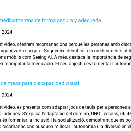
medicamentos de forma segura y adecuada
. 2024
t video, oferirem recomanacions perquè les persones amb disc
rganitzada i segura. Suggereix identificar els medicaments utilit
ons mòbils com Seeing AI. A més, destaca la importància de seg
en manipular la medicació. El seu objectiu és fomentar l'autono
de mesa para discapacidad visual
. 2024
t video, es presenta com adaptar jocs de taula per a persones am
ts lúdiques. S'explica l'adaptació del dominó, UNO i escacs, utili
iu és fomentar la inclusió i la socialització, demostrant que és 
 recomanacions busquen millorar l'autonomia i la diversió en el