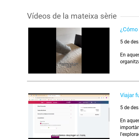
Vídeos de la mateixa sèrie
¿Cómo l
5 de des
En aques
organitz
Viajar 
5 de des
En aques
importàn
l'explora