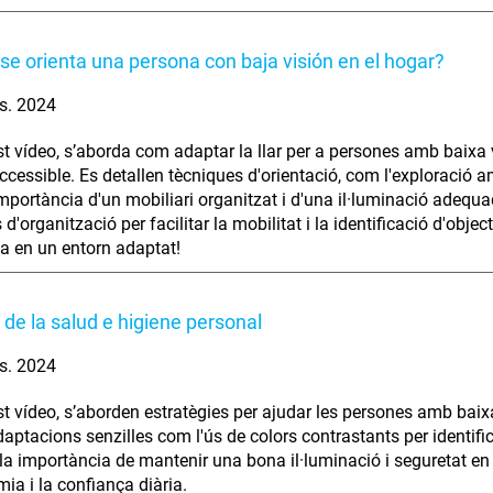
e orienta una persona con baja visión en el hogar?
s. 2024
t vídeo, s’aborda com adaptar la llar per a persones amb baixa vi
accessible. Es detallen tècniques d'orientació, com l'exploració a
mportància d'un mobiliari organitzat i d'una il·luminació adequad
 d'organització per facilitar la mobilitat i la identificació d'o
a en un entorn adaptat!
 de la salud e higiene personal
s. 2024
t vídeo, s’aborden estratègies per ajudar les persones amb baixa 
aptacions senzilles com l'ús de colors contrastants per identifica
la importància de mantenir una bona il·luminació i seguretat e
mia i la confiança diària.