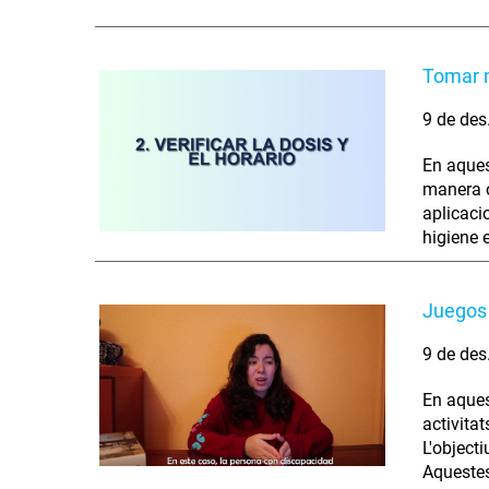
Tomar 
9 de des
En aques
manera o
aplicaci
higiene 
Juegos 
9 de des
En aques
activita
L'object
Aquestes