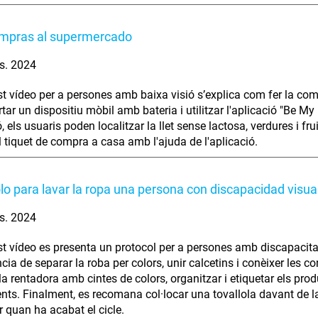
ompras al supermercado
s. 2024
t vídeo per a persones amb baixa visió s’explica com fer la com
ortar un dispositiu mòbil amb bateria i utilitzar l'aplicació "Be M
, els usuaris poden localitzar la llet sense lactosa, verdures i f
el tiquet de compra a casa amb l'ajuda de l'aplicació.
lo para lavar la ropa una persona con discapacidad visua
s. 2024
t vídeo es presenta un protocol per a persones amb discapacitat 
cia de separar la roba per colors, unir calcetins i conèixer les 
la rentadora amb cintes de colors, organitzar i etiquetar els prod
ts. Finalment, es recomana col·locar una tovallola davant de l
r quan ha acabat el cicle.