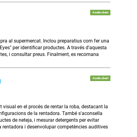
Accés obert
pra al supermercat. Inclou preparatius com fer una
y Eyes" per identificar productes. A través d'aquesta
ruites, i consultar preus. Finalment, es recomana
Accés obert
l
visual en el procés de rentar la roba, destacant la
configuracions de la rentadora. També s'aconsella
uctes de neteja, i mesurar detergents per evitar
a rentadora i desenvolupar competències auditives