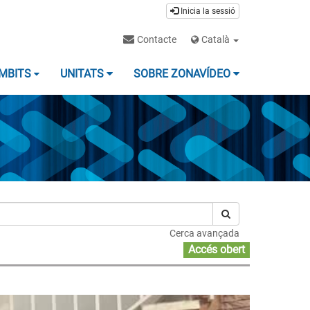
Inicia la sessió
Contacte
Català
MBITS
UNITATS
SOBRE ZONAVÍDEO
Cerca avançada
Accés obert