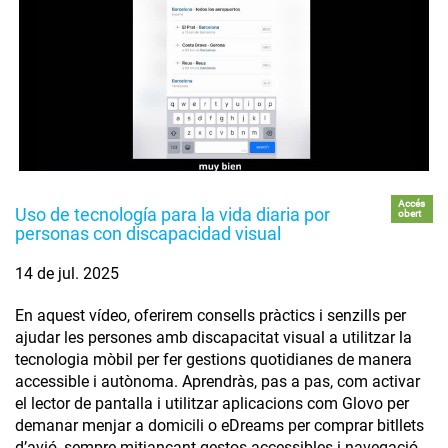
Accés
Uso de tecnología para la vida diaria por
obert
personas con discapacidad visual
14 de jul. 2025
En aquest vídeo, oferirem consells pràctics i senzills per
ajudar les persones amb discapacitat visual a utilitzar la
tecnologia mòbil per fer gestions quotidianes de manera
accessible i autònoma. Aprendràs, pas a pas, com activar
el lector de pantalla i utilitzar aplicacions com Glovo per
demanar menjar a domicili o eDreams per comprar bitllets
d’avió, sempre mitjançant gestos accessibles i navegació