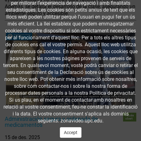
per millorar l’experiència de navegació i amb finalitats
Además, se detalla el desarrollo de la clase, asegurando un
estadístiques. Les cookies són petits arxius de text que els
ambiente seguro y accesible.
llocs web poden utilitzar perquè l’usuari en pugui fer un ús
més eficient. La llei estableix que podem emmagatzemar
cookies al vostre dispositiu si són estrictament necessàries
per al funcionament d'aquest lloc. Per a tots els altres tipus
de cookies ens cal el vostre permís. Aquest lloc web utilitza
diferents tipus de cookies. En alguna ocasió, les cookies que
apareixen a les nostres pàgines provenen de serveis de
tercers. En qualsevol moment, vostè podrà canviar o retirar el
seu consentiment de la Declaració sobre ús de cookies al
nostre lloc web. Pot obtenir més informació sobre nosaltres,
sobre cóm contactar-nos i sobre la nostra forma de
processar dates personals a la nostra Política de privacitat.
Si us plau, en el moment de contactar amb nosaltres en
relació al vostre consentiment, feu-ne constar la identificació
i la data. El vostre consentiment s'aplica als dominis
Accés
Administración segura y ordenada de
obert
següents: zonavideo.upc.edu.
medicamentos
Accept
15 de des. 2025