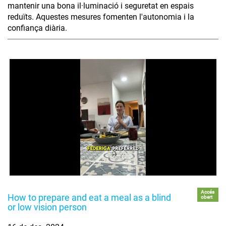
mantenir una bona il·luminació i seguretat en espais
reduïts. Aquestes mesures fomenten l'autonomia i la
confiança diària.
Accés
How to prepare and eat a meal as a blind
obert
or low vision person