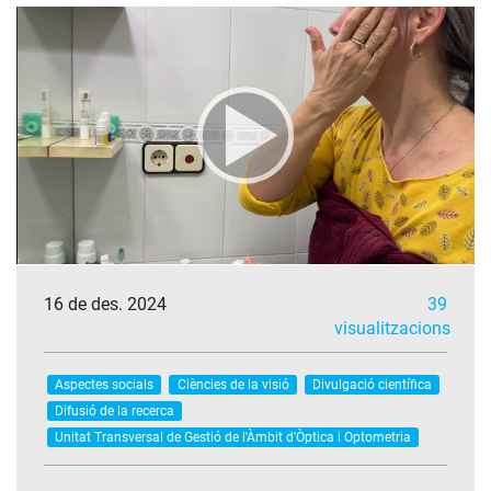
16 de des. 2024
39
visualitzacions
Aspectes socials
Ciències de la visió
Divulgació científica
Difusió de la recerca
Unitat Transversal de Gestió de l'Àmbit d'Òptica i Optometria