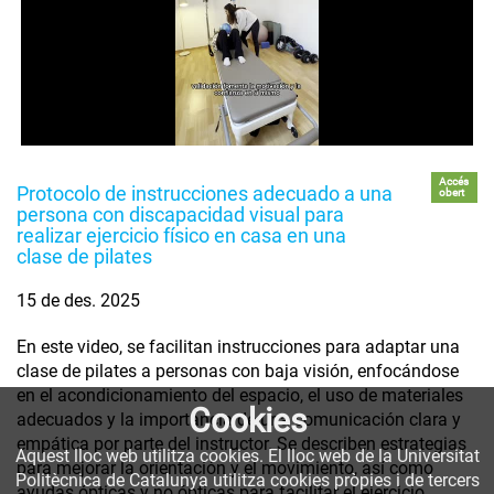
Accés
Protocolo de instrucciones adecuado a una
obert
persona con discapacidad visual para
realizar ejercicio físico en casa en una
clase de pilates
15 de des. 2025
En este video, se facilitan instrucciones para adaptar una
clase de pilates a personas con baja visión, enfocándose
en el acondicionamiento del espacio, el uso de materiales
Cookies
adecuados y la importancia de una comunicación clara y
empática por parte del instructor. Se describen estrategias
Aquest lloc web utilitza cookies. El lloc web de la Universitat
para mejorar la orientación y el movimiento, así como
Politècnica de Catalunya utilitza cookies pròpies i de tercers
ayudas ópticas y no ópticas para facilitar el ejercicio.