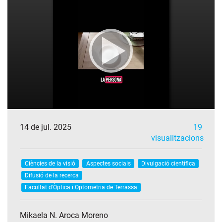
14 de jul. 2025
19
visualitzacions
Ciències de la visió
Aspectes socials
Divulgació científica
Difusió de la recerca
Facultat d'Òptica i Optometria de Terrassa
Mikaela N. Aroca Moreno