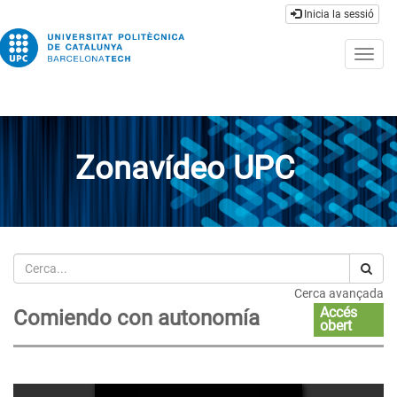
Inicia la sessió
Togg
navig
Zonavídeo UPC
Cerca
Cerca avançada
Accés
Comiendo con autonomía
obert