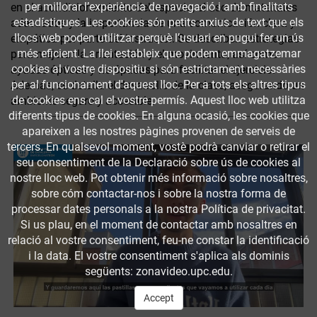
per millorar l’experiència de navegació i amb finalitats
en el acondicionamiento del espacio, el uso de materiales
estadístiques. Les cookies són petits arxius de text que els
adecuados y la importancia de una comunicación clara y
llocs web poden utilitzar perquè l’usuari en pugui fer un ús
empática por parte del instructor. Se describen estrategias
més eficient. La llei estableix que podem emmagatzemar
para mejorar la orientación y el movimiento, así como
cookies al vostre dispositiu si són estrictament necessàries
ayudas ópticas y no ópticas para facilitar el ejercicio.
per al funcionament d'aquest lloc. Per a tots els altres tipus
Además, se detalla el desarrollo de la clase, asegurando un
de cookies ens cal el vostre permís. Aquest lloc web utilitza
ambiente seguro y accesible.
diferents tipus de cookies. En alguna ocasió, les cookies que
apareixen a les nostres pàgines provenen de serveis de
tercers. En qualsevol moment, vostè podrà canviar o retirar el
seu consentiment de la Declaració sobre ús de cookies al
nostre lloc web. Pot obtenir més informació sobre nosaltres,
sobre cóm contactar-nos i sobre la nostra forma de
processar dates personals a la nostra Política de privacitat.
Si us plau, en el moment de contactar amb nosaltres en
relació al vostre consentiment, feu-ne constar la identificació
i la data. El vostre consentiment s'aplica als dominis
següents: zonavideo.upc.edu.
Accept