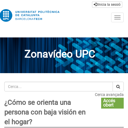
Inicia la sessió
Togg
navig
Zonavídeo UPC
Cerca
Cerca avançada
Accés
¿Cómo se orienta una
obert
persona con baja visión en
el hogar?