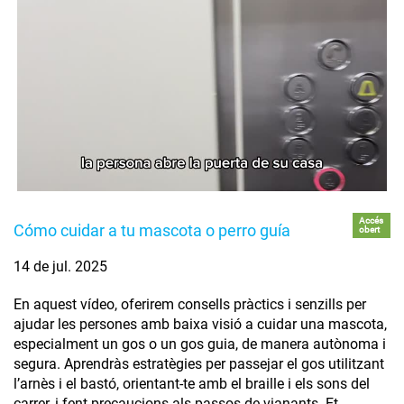
Accés
Cómo cuidar a tu mascota o perro guía
obert
14 de jul. 2025
En aquest vídeo, oferirem consells pràctics i senzills per
ajudar les persones amb baixa visió a cuidar una mascota,
especialment un gos o un gos guia, de manera autònoma i
segura. Aprendràs estratègies per passejar el gos utilitzant
l’arnès i el bastó, orientant-te amb el braille i els sons del
carrer, i fent precaucions als passos de vianants. Et