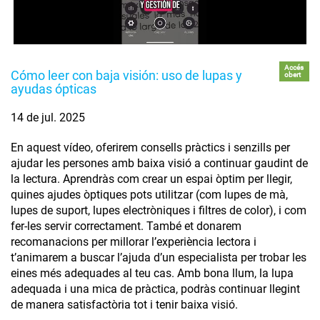
Accés
Cómo leer con baja visión: uso de lupas y
obert
ayudas ópticas
14 de jul. 2025
En aquest vídeo, oferirem consells pràctics i senzills per
ajudar les persones amb baixa visió a continuar gaudint de
la lectura. Aprendràs com crear un espai òptim per llegir,
quines ajudes òptiques pots utilitzar (com lupes de mà,
lupes de suport, lupes electròniques i filtres de color), i com
fer-les servir correctament. També et donarem
recomanacions per millorar l’experiència lectora i
t’animarem a buscar l’ajuda d’un especialista per trobar les
eines més adequades al teu cas. Amb bona llum, la lupa
adequada i una mica de pràctica, podràs continuar llegint
de manera satisfactòria tot i tenir baixa visió.