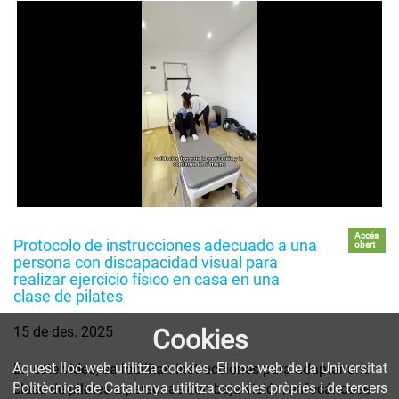
Accés
Protocolo de instrucciones adecuado a una
obert
persona con discapacidad visual para
realizar ejercicio físico en casa en una
clase de pilates
15 de des. 2025
Cookies
Aquest lloc web utilitza cookies. El lloc web de la Universitat
En este video, se facilitan instrucciones para adaptar una
Politècnica de Catalunya utilitza cookies pròpies i de tercers
clase de pilates a personas con baja visión, enfocándose