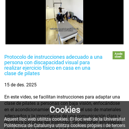
Accés
Protocolo de instrucciones adecuado a una
obert
persona con discapacidad visual para
realizar ejercicio físico en casa en una
clase de pilates
15 de des. 2025
En este video, se facilitan instrucciones para adaptar una
clase de pilates a personas con baja visión, enfocándose
Cookies
en el acondicionamiento del espacio, el uso de materiales
adecuados y la importancia de una comunicación clara y
Aquest lloc web utilitza cookies. El lloc web de la Universitat
empática por parte del instructor. Se describen estrategias
Politècnica de Catalunya utilitza cookies pròpies i de tercers
para mejorar la orientación y el movimiento, así como