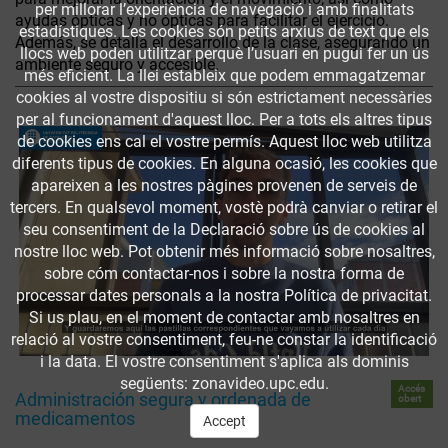
per millorar l’experiència de navegació i amb finalitats
ayudas ópticas y no ópticas para facilitar el ejercicio.
estadístiques. Les cookies són petits arxius de text que els
Además, se detalla el desarrollo de la clase, asegurando un
llocs web poden utilitzar perquè l’usuari en pugui fer un ús
ambiente seguro y accesible.
més eficient. La llei estableix que podem emmagatzemar
cookies al vostre dispositiu si són estrictament necessàries
per al funcionament d'aquest lloc. Per a tots els altres tipus
de cookies ens cal el vostre permís. Aquest lloc web utilitza
diferents tipus de cookies. En alguna ocasió, les cookies que
apareixen a les nostres pàgines provenen de serveis de
tercers. En qualsevol moment, vostè podrà canviar o retirar el
seu consentiment de la Declaració sobre ús de cookies al
nostre lloc web. Pot obtenir més informació sobre nosaltres,
sobre cóm contactar-nos i sobre la nostra forma de
processar dates personals a la nostra Política de privacitat.
Si us plau, en el moment de contactar amb nosaltres en
relació al vostre consentiment, feu-ne constar la identificació
i la data. El vostre consentiment s'aplica als dominis
següents: zonavideo.upc.edu.
Accés
Administración segura y ordenada de
obert
medicamentos
Accept