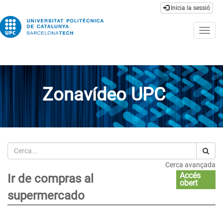
Inicia la sessió
Togg
navig
Zonavídeo UPC
Cerca
Cerca avançada
Accés
Ir de compras al
obert
supermercado