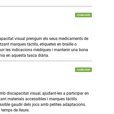
Accés obert
apacitat visual prenguin els seus medicaments de
zant marques tàctils, etiquetes en braille o
uir les indicacions mèdiques i mantenir una bona
mia en aquesta tasca diària.
Accés obert
b discapacitat visual, ajudant-les a participar en
tzant materials accessibles i marques tàctils.
possible gaudir dels jocs amb petites adaptacions.
 temps de lleure.