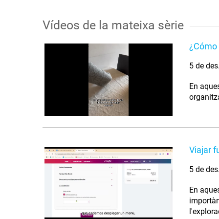
Vídeos de la mateixa sèrie
¿Cómo l
5 de des
En aques
organitz
Viajar 
5 de des
En aques
importàn
l'explora