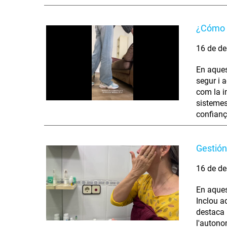
¿Cómo s
16 de de
En aques
segur i 
com la i
sistemes
confianç
Gestión
16 de de
En aques
Inclou ad
destaca 
l'autono