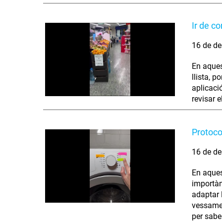
Ir de c
16 de de
En aques
llista, p
aplicació
revisar 
Protoco
16 de de
En aques
importàn
adaptar 
vessamen
per sabe