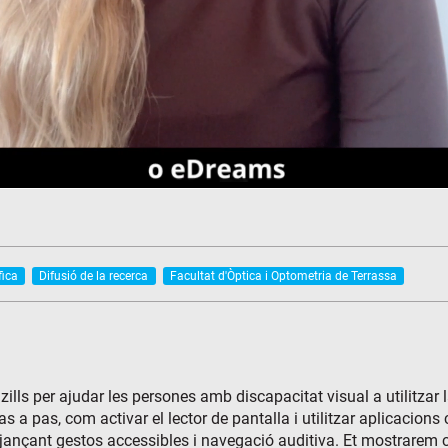
fica
Difusió de la recerca
Facultat d'Òptica i Optometria de Terrassa
zills per ajudar les persones amb discapacitat visual a utilitzar
 a pas, com activar el lector de pantalla i utilitzar aplicacio
jançant gestos accessibles i navegació auditiva. Et mostrarem 