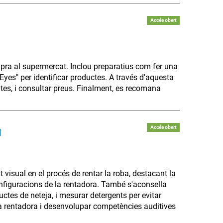
Accés obert
pra al supermercat. Inclou preparatius com fer una
y Eyes" per identificar productes. A través d'aquesta
ruites, i consultar preus. Finalment, es recomana
Accés obert
l
visual en el procés de rentar la roba, destacant la
configuracions de la rentadora. També s'aconsella
uctes de neteja, i mesurar detergents per evitar
a rentadora i desenvolupar competències auditives