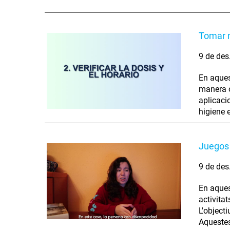
Tomar 
9 de des
En aques
manera o
aplicaci
higiene 
Juegos 
9 de des
En aques
activita
L'object
Aquestes