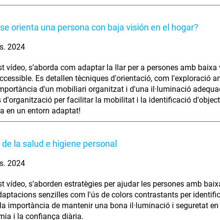
e orienta una persona con baja visión en el hogar?
s. 2024
t vídeo, s’aborda com adaptar la llar per a persones amb baixa vi
accessible. Es detallen tècniques d'orientació, com l'exploració a
mportància d'un mobiliari organitzat i d'una il·luminació adequad
 d'organització per facilitar la mobilitat i la identificació d'o
a en un entorn adaptat!
 de la salud e higiene personal
s. 2024
t vídeo, s’aborden estratègies per ajudar les persones amb baixa 
aptacions senzilles com l'ús de colors contrastants per identifica
la importància de mantenir una bona il·luminació i seguretat e
mia i la confiança diària.