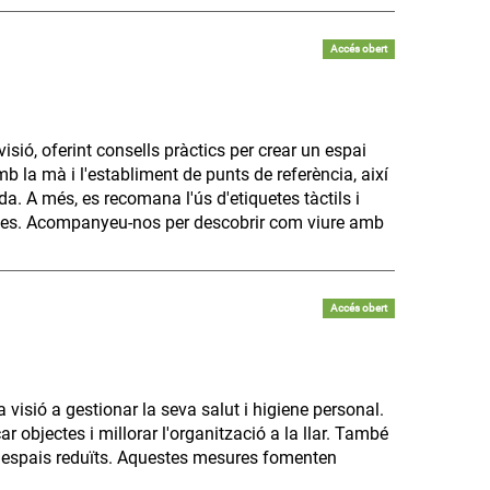
Accés obert
sió, oferint consells pràctics per crear un espai
mb la mà i l'establiment de punts de referència, així
a. A més, es recomana l'ús d'etiquetes tàctils i
bjectes. Acompanyeu-nos per descobrir com viure amb
Accés obert
visió a gestionar la seva salut i higiene personal.
r objectes i millorar l'organització a la llar. També
n espais reduïts. Aquestes mesures fomenten