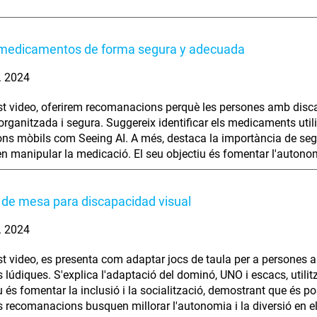
medicamentos de forma segura y adecuada
. 2024
t video, oferirem recomanacions perquè les persones amb disc
rganitzada i segura. Suggereix identificar els medicaments utilit
ons mòbils com Seeing AI. A més, destaca la importància de seg
en manipular la medicació. El seu objectiu és fomentar l'autono
de mesa para discapacidad visual
. 2024
t video, es presenta com adaptar jocs de taula per a persones am
ts lúdiques. S'explica l'adaptació del dominó, UNO i escacs, utili
iu és fomentar la inclusió i la socialització, demostrant que és 
 recomanacions busquen millorar l'autonomia i la diversió en el