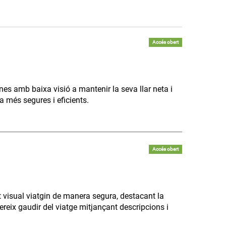
Accés obert
ones amb baixa visió a mantenir la seva llar neta i
 més segures i eficients.
Accés obert
 visual viatgin de manera segura, destacant la
ereix gaudir del viatge mitjançant descripcions i