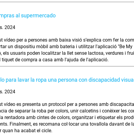
ompras al supermercado
s. 2024
t vídeo per a persones amb baixa visió s’explica com fer la com
ortar un dispositiu mòbil amb bateria i utilitzar l'aplicació "Be M
, els usuaris poden localitzar la llet sense lactosa, verdures i f
el tiquet de compra a casa amb l'ajuda de l'aplicació.
lo para lavar la ropa una persona con discapacidad visua
s. 2024
t vídeo es presenta un protocol per a persones amb discapacitat 
cia de separar la roba per colors, unir calcetins i conèixer les 
la rentadora amb cintes de colors, organitzar i etiquetar els prod
ts. Finalment, es recomana col·locar una tovallola davant de l
r quan ha acabat el cicle.