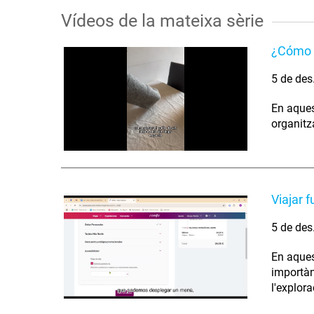
Vídeos de la mateixa sèrie
¿Cómo l
5 de des
En aques
organitz
Viajar 
5 de des
En aques
importàn
l'explora