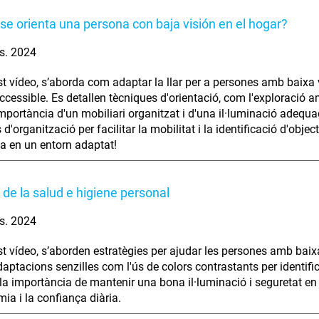
e orienta una persona con baja visión en el hogar?
s. 2024
t vídeo, s’aborda com adaptar la llar per a persones amb baixa vi
accessible. Es detallen tècniques d'orientació, com l'exploració a
mportància d'un mobiliari organitzat i d'una il·luminació adequad
 d'organització per facilitar la mobilitat i la identificació d'o
a en un entorn adaptat!
 de la salud e higiene personal
s. 2024
t vídeo, s’aborden estratègies per ajudar les persones amb baixa 
aptacions senzilles com l'ús de colors contrastants per identifica
la importància de mantenir una bona il·luminació i seguretat e
mia i la confiança diària.