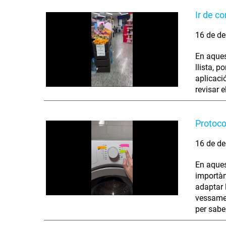
Ir de c
16 de de
En aques
llista, p
aplicació
revisar 
Protoco
16 de de
En aques
importàn
adaptar 
vessamen
per sabe