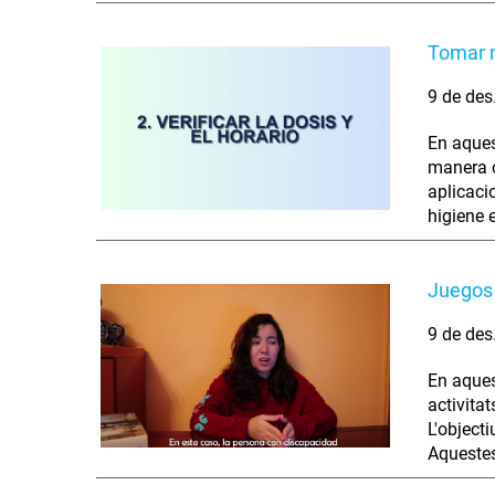
Tomar 
9 de des
En aques
manera o
aplicaci
higiene 
Juegos 
9 de des
En aques
activita
L'object
Aquestes