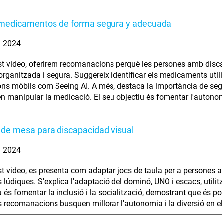
medicamentos de forma segura y adecuada
. 2024
t video, oferirem recomanacions perquè les persones amb disc
rganitzada i segura. Suggereix identificar els medicaments utilit
ons mòbils com Seeing AI. A més, destaca la importància de seg
en manipular la medicació. El seu objectiu és fomentar l'autono
de mesa para discapacidad visual
. 2024
t video, es presenta com adaptar jocs de taula per a persones am
ts lúdiques. S'explica l'adaptació del dominó, UNO i escacs, utili
iu és fomentar la inclusió i la socialització, demostrant que és 
 recomanacions busquen millorar l'autonomia i la diversió en el