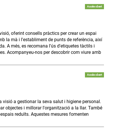
Accés obert
sió, oferint consells pràctics per crear un espai
mb la mà i l'establiment de punts de referència, així
a. A més, es recomana l'ús d'etiquetes tàctils i
bjectes. Acompanyeu-nos per descobrir com viure amb
Accés obert
visió a gestionar la seva salut i higiene personal.
r objectes i millorar l'organització a la llar. També
n espais reduïts. Aquestes mesures fomenten