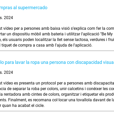
ompras al supermercado
s. 2024
t vídeo per a persones amb baixa visió s’explica com fer la com
ortar un dispositiu mòbil amb bateria i utilitzar l'aplicació "Be M
, els usuaris poden localitzar la llet sense lactosa, verdures i f
el tiquet de compra a casa amb l'ajuda de l'aplicació.
lo para lavar la ropa una persona con discapacidad visua
s. 2024
t vídeo es presenta un protocol per a persones amb discapacitat 
cia de separar la roba per colors, unir calcetins i conèixer les 
la rentadora amb cintes de colors, organitzar i etiquetar els prod
ts. Finalment, es recomana col·locar una tovallola davant de l
r quan ha acabat el cicle.