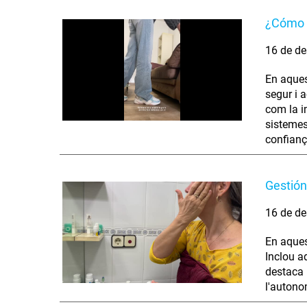
¿Cómo s
16 de de
En aques
segur i 
com la i
sistemes
confianç
Gestión
16 de de
En aques
Inclou ad
destaca 
l'autono