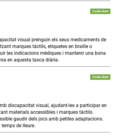
Accés obert
apacitat visual prenguin els seus medicaments de
zant marques tàctils, etiquetes en braille o
uir les indicacions mèdiques i mantenir una bona
mia en aquesta tasca diària.
Accés obert
b discapacitat visual, ajudant-les a participar en
tzant materials accessibles i marques tàctils.
possible gaudir dels jocs amb petites adaptacions.
 temps de lleure.