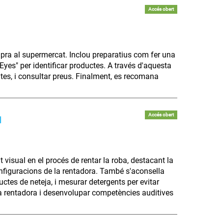
Accés obert
pra al supermercat. Inclou preparatius com fer una
y Eyes" per identificar productes. A través d'aquesta
ruites, i consultar preus. Finalment, es recomana
Accés obert
l
visual en el procés de rentar la roba, destacant la
configuracions de la rentadora. També s'aconsella
uctes de neteja, i mesurar detergents per evitar
a rentadora i desenvolupar competències auditives