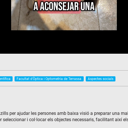
entífica
Facultat d'Òptica i Optometria de Terrassa
Aspectes socials
nzills per ajudar les persones amb baixa visió a preparar una ma
leccionar i col·locar els objectes necessaris, facilitant així el