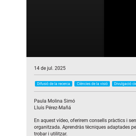
14 de jul. 2025
Difusió de la recerca
Ciències de la visió
Divulgació ci
Paula Molina Simó
Lluís Pérez-Mañá
En aquest vídeo, oferirem consells pràctics i se
organitzada. Aprendràs tècniques adaptades per se
trobar i utilitzar.