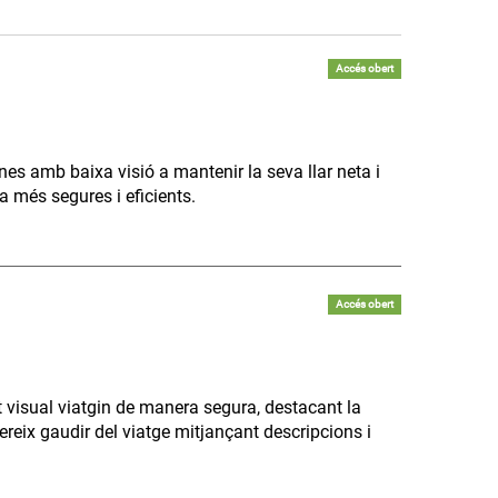
Accés obert
ones amb baixa visió a mantenir la seva llar neta i
 més segures i eficients.
Accés obert
 visual viatgin de manera segura, destacant la
ereix gaudir del viatge mitjançant descripcions i