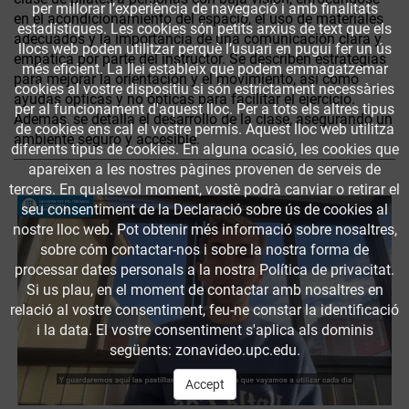
per millorar l’experiència de navegació i amb finalitats
en el acondicionamiento del espacio, el uso de materiales
estadístiques. Les cookies són petits arxius de text que els
adecuados y la importancia de una comunicación clara y
llocs web poden utilitzar perquè l’usuari en pugui fer un ús
empática por parte del instructor. Se describen estrategias
més eficient. La llei estableix que podem emmagatzemar
para mejorar la orientación y el movimiento, así como
cookies al vostre dispositiu si són estrictament necessàries
ayudas ópticas y no ópticas para facilitar el ejercicio.
per al funcionament d'aquest lloc. Per a tots els altres tipus
Además, se detalla el desarrollo de la clase, asegurando un
de cookies ens cal el vostre permís. Aquest lloc web utilitza
ambiente seguro y accesible.
diferents tipus de cookies. En alguna ocasió, les cookies que
apareixen a les nostres pàgines provenen de serveis de
tercers. En qualsevol moment, vostè podrà canviar o retirar el
seu consentiment de la Declaració sobre ús de cookies al
nostre lloc web. Pot obtenir més informació sobre nosaltres,
sobre cóm contactar-nos i sobre la nostra forma de
processar dates personals a la nostra Política de privacitat.
Si us plau, en el moment de contactar amb nosaltres en
relació al vostre consentiment, feu-ne constar la identificació
i la data. El vostre consentiment s'aplica als dominis
següents: zonavideo.upc.edu.
Accept