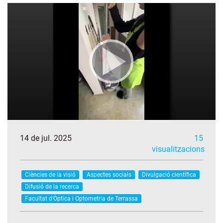
14 de jul. 2025
15
visualitzacions
Ciències de la visió
Aspectes socials
Divulgació científica
Difusió de la recerca
Facultat d'Òptica i Optometria de Terrassa