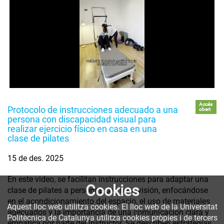
Accés
Protocolo de instrucciones adecuado a una
obert
persona con discapacidad visual para
realizar ejercicio físico en casa en una
clase de pilates
15 de des. 2025
En este video, se facilitan instrucciones para adaptar una
Cookies
clase de pilates a personas con baja visión, enfocándose
en el acondicionamiento del espacio, el uso de materiales
Aquest lloc web utilitza cookies. El lloc web de la Universitat
adecuados y la importancia de una comunicación clara y
Politècnica de Catalunya utilitza cookies pròpies i de tercers
empática por parte del instructor. Se describen estrategias