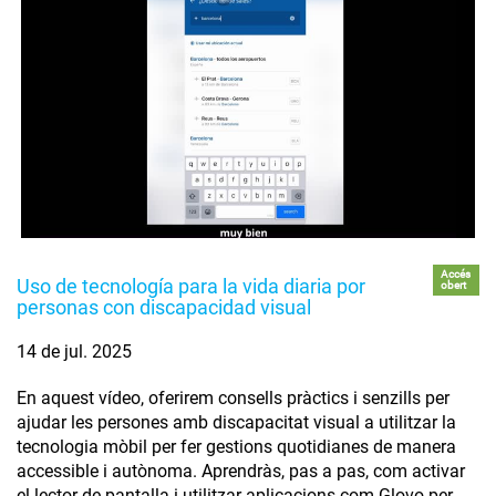
Accés
Uso de tecnología para la vida diaria por
obert
personas con discapacidad visual
14 de jul. 2025
En aquest vídeo, oferirem consells pràctics i senzills per
ajudar les persones amb discapacitat visual a utilitzar la
tecnologia mòbil per fer gestions quotidianes de manera
accessible i autònoma. Aprendràs, pas a pas, com activar
el lector de pantalla i utilitzar aplicacions com Glovo per