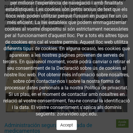
per millorar l’experiència de navegació i amb finalitats
para mejorar la orientación y el movimiento, así como
estadístiques. Les cookies són petits arxius de text que els
ayudas ópticas y no ópticas para facilitar el ejercicio.
llocs web poden utilitzar perquè l’usuari en pugui fer un ús
Además, se detalla el desarrollo de la clase, asegurando un
més eficient. La llei estableix que podem emmagatzemar
ambiente seguro y accesible.
cookies al vostre dispositiu si són estrictament necessàries
per al funcionament d'aquest lloc. Per a tots els altres tipus
de cookies ens cal el vostre permís. Aquest lloc web utilitza
diferents tipus de cookies. En alguna ocasió, les cookies que
apareixen a les nostres pàgines provenen de serveis de
tercers. En qualsevol moment, vostè podrà canviar o retirar el
seu consentiment de la Declaració sobre ús de cookies al
nostre lloc web. Pot obtenir més informació sobre nosaltres,
sobre cóm contactar-nos i sobre la nostra forma de
processar dates personals a la nostra Política de privacitat.
Si us plau, en el moment de contactar amb nosaltres en
relació al vostre consentiment, feu-ne constar la identificació
i la data. El vostre consentiment s'aplica als dominis
següents: zonavideo.upc.edu.
Accés
Administración segura y ordenada de
Accept
obert
medicamentos