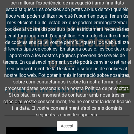
per millorar l’experiència de navegació i amb finalitats
estadístiques. Les cookies són petits arxius de text que els
llocs web poden utilitzar perquè l’usuari en pugui fer un ús
més eficient. La llei estableix que podem emmagatzemar
cookies al vostre dispositiu si són estrictament necessàries
per al funcionament d'aquest lloc. Per a tots els altres tipus
de cookies ens cal el vostre permís. Aquest lloc web utilitza
diferents tipus de cookies. En alguna ocasió, les cookies que
apareixen a les nostres pàgines provenen de serveis de
tercers. En qualsevol moment, vostè podrà canviar o retirar el
seu consentiment de la Declaració sobre ús de cookies al
nostre lloc web. Pot obtenir més informació sobre nosaltres,
sobre cóm contactar-nos i sobre la nostra forma de
Accés
processar dates personals a la nostra Política de privacitat.
Em jubilo, i ara què? El final d'una etapa
obert
Si us plau, en el moment de contactar amb nosaltres en
relació al vostre consentiment, feu-ne constar la identificació
5 de nov. 2025
i la data. El vostre consentiment s'aplica als dominis
següents: zonavideo.upc.edu.
Accept