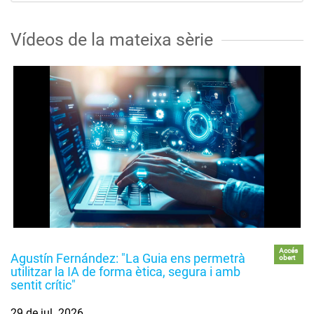
Vídeos de la mateixa sèrie
Accés
Agustín Fernández: "La Guia ens permetrà
obert
utilitzar la IA de forma ètica, segura i amb
sentit crític"
29 de jul. 2026