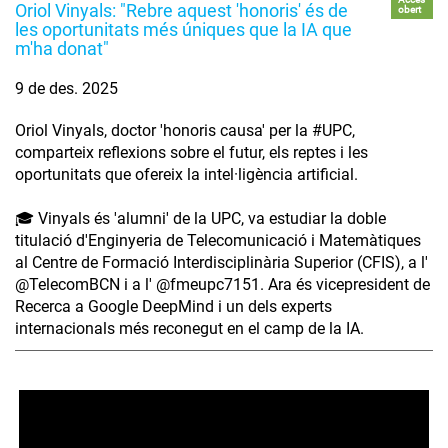
Oriol Vinyals: "Rebre aquest 'honoris' és de
obert
les oportunitats més úniques que la IA que
m'ha donat"
9 de des. 2025
Oriol Vinyals, doctor 'honoris causa' per la #UPC,
comparteix reflexions sobre el futur, els reptes i les
oportunitats que ofereix la intel·ligència artificial.
🎓 Vinyals és 'alumni' de la UPC, va estudiar la doble
titulació d'Enginyeria de Telecomunicació i Matemàtiques
al Centre de Formació Interdisciplinària Superior (CFIS), a l'
‪@TelecomBCN‬ i a l' ‪@fmeupc7151‬. Ara és vicepresident de
Recerca a Google DeepMind i un dels experts
internacionals més reconegut en el camp de la IA.