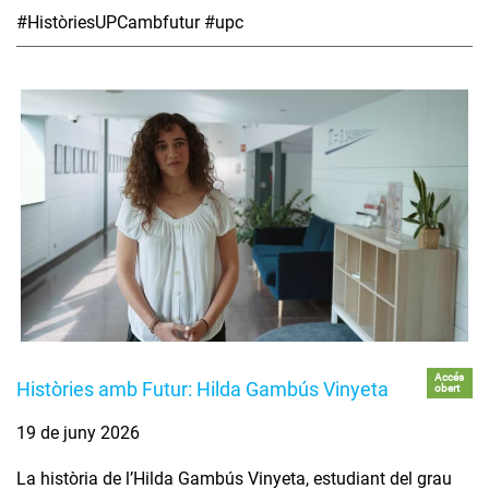
#HistòriesUPCambfutur #upc
Accés
Històries amb Futur: Hilda Gambús Vinyeta
obert
19 de juny 2026
La història de l’Hilda Gambús Vinyeta, estudiant del grau