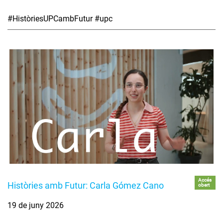
#HistòriesUPCambFutur #upc
Accés
Històries amb Futur: Carla Gómez Cano
obert
19 de juny 2026