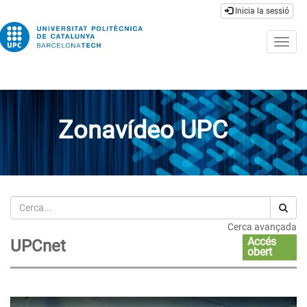
Inicia la sessió
Togg
navig
Zonavídeo UPC
Cerca
Cerca avançada
Accés
UPCnet
obert