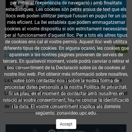
per millorar l’experiència de navegació i amb finalitats
estadístiques. Les cookies són petits arxius de text que els
llocs web poden utilitzar perquè l’usuari en pugui fer un ús
més eficient. La llei estableix que podem emmagatzemar
cookies al vostre dispositiu si són estrictament necessàries
per al funcionament d'aquest lloc. Per a tots els altres tipus
de cookies ens cal el vostre permís. Aquest lloc web utilitza
diferents tipus de cookies. En alguna ocasió, les cookies que
Accés
Lliurament del 27è Premi UPC de Ciència-
obert
apareixen a les nostres pàgines provenen de serveis de
Ficció Miquel Barceló
tercers. En qualsevol moment, vostè podrà canviar o retirar el
seu consentiment de la Declaració sobre ús de cookies al
8 d’oct. 2025
nostre lloc web. Pot obtenir més informació sobre nosaltres,
La UPC ha lliurat, el 17 de setembre, el 27è Premi UPC de
sobre cóm contactar-nos i sobre la nostra forma de
Ciència-Ficció Miquel Barceló als escriptors Miguel Ángel
processar dates personals a la nostra Política de privacitat.
López Muñoz i Raúl Gonzálvez del Águila, que han guanyat
Si us plau, en el moment de contactar amb nosaltres en
el guardó 'ex aequo'. L’acte ha comptat amb la conferència
relació al vostre consentiment, feu-ne constar la identificació
de l'escriptor britànic de ciència-ficció Ian Watson.
i la data. El vostre consentiment s'aplica als dominis
següents: zonavideo.upc.edu.
Accept