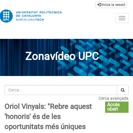
Inicia la sessió
Togg
navig
Zonavídeo UPC
Cerca
Cerca avançada
Accés
Oriol Vinyals: "Rebre aquest
obert
'honoris' és de les
oportunitats més úniques