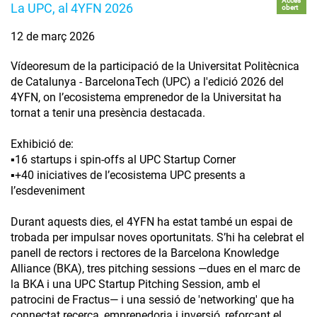
Accés
La UPC, al 4YFN 2026
obert
12 de març 2026
Vídeoresum de la participació de la Universitat Politècnica
de Catalunya - BarcelonaTech (UPC) a l'edició 2026 del
4YFN, on l’ecosistema emprenedor de la Universitat ha
tornat a tenir una presència destacada.
Exhibició de:
▪️16 startups i spin-offs al UPC Startup Corner
▪️+40 iniciatives de l’ecosistema UPC presents a
l’esdeveniment
Durant aquests dies, el 4YFN ha estat també un espai de
trobada per impulsar noves oportunitats. S’hi ha celebrat el
panell de rectors i rectores de la Barcelona Knowledge
Alliance (BKA), tres pitching sessions —dues en el marc de
la BKA i una UPC Startup Pitching Session, amb el
patrocini de Fractus— i una sessió de 'networking' que ha
connectat recerca, emprenedoria i inversió, reforçant el