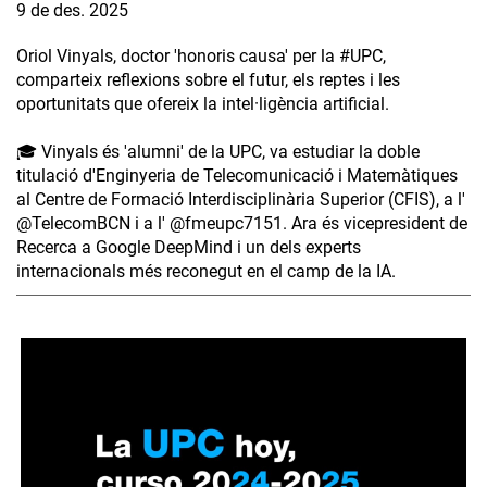
9 de des. 2025
Oriol Vinyals, doctor 'honoris causa' per la #UPC,
comparteix reflexions sobre el futur, els reptes i les
oportunitats que ofereix la intel·ligència artificial.
🎓 Vinyals és 'alumni' de la UPC, va estudiar la doble
titulació d'Enginyeria de Telecomunicació i Matemàtiques
al Centre de Formació Interdisciplinària Superior (CFIS), a l'
‪@TelecomBCN‬ i a l' ‪@fmeupc7151‬. Ara és vicepresident de
Recerca a Google DeepMind i un dels experts
internacionals més reconegut en el camp de la IA.