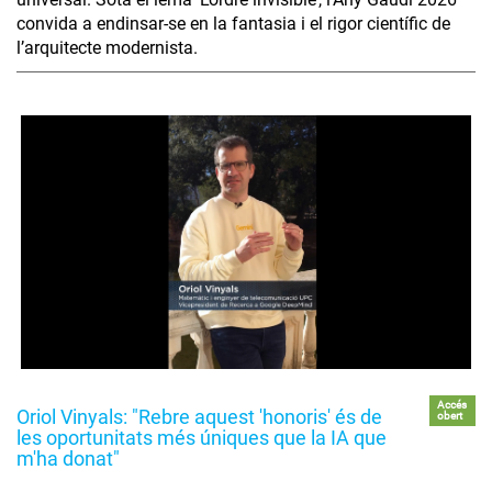
convida a endinsar-se en la fantasia i el rigor científic de
l’arquitecte modernista.
Accés
Oriol Vinyals: "Rebre aquest 'honoris' és de
obert
les oportunitats més úniques que la IA que
m'ha donat"