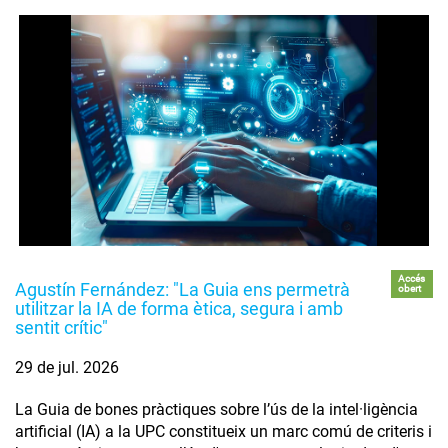
Accés
Agustín Fernández: "La Guia ens permetrà
obert
utilitzar la IA de forma ètica, segura i amb
sentit crític"
29 de jul. 2026
La Guia de bones pràctiques sobre l’ús de la intel·ligència
artificial (IA) a la UPC constitueix un marc comú de criteris i