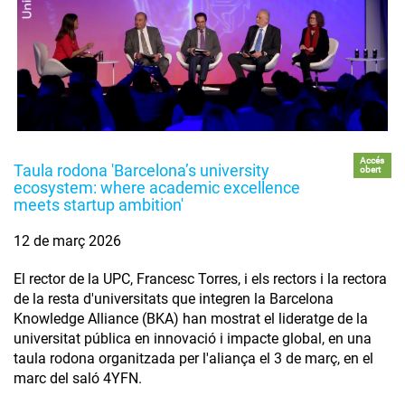
Accés
Taula rodona 'Barcelona’s university
obert
ecosystem: where academic excellence
meets startup ambition'
12 de març 2026
El rector de la UPC, Francesc Torres, i els rectors i la rectora
de la resta d'universitats que integren la Barcelona
Knowledge Alliance (BKA) han mostrat el lideratge de la
universitat pública en innovació i impacte global, en una
taula rodona organitzada per l'aliança el 3 de març, en el
marc del saló 4YFN.