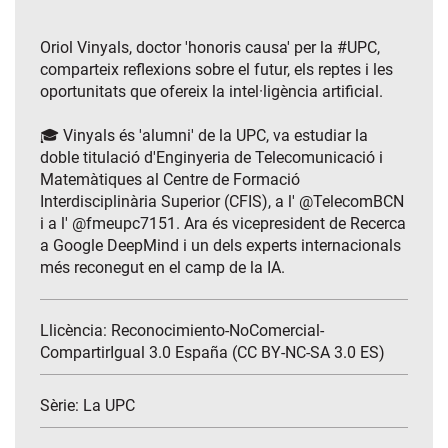
Oriol Vinyals, doctor 'honoris causa' per la #UPC,
comparteix reflexions sobre el futur, els reptes i les
oportunitats que ofereix la intel·ligència artificial.
🎓 Vinyals és 'alumni' de la UPC, va estudiar la
doble titulació d'Enginyeria de Telecomunicació i
Matemàtiques al Centre de Formació
Interdisciplinària Superior (CFIS), a l' ‪@TelecomBCN‬
i a l' ‪@fmeupc7151‬. Ara és vicepresident de Recerca
a Google DeepMind i un dels experts internacionals
més reconegut en el camp de la IA.
Llicència: Reconocimiento-NoComercial-
CompartirIgual 3.0 España (CC BY-NC-SA 3.0 ES)
Sèrie:
La UPC