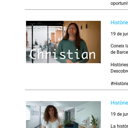
oportunit
Històri
19 de ju
Coneix l
de Barce
Històrie
Descobre
#Històr
Històri
19 de ju
La histò