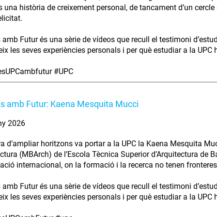
s una història de creixement personal, de tancament d’un cercle 
licitat.
s amb Futur és una sèrie de vídeos que recull el testimoni d’estu
ix les seves experiències personals i per què estudiar a la UPC ha
iesUPCambfutur #UPC
es amb Futur: Kaena Mesquita Mucci
ny 2026
ra d’ampliar horitzons va portar a la UPC la Kaena Mesquita Muc
ectura (MBArch) de l’Escola Tècnica Superior d’Arquitectura de B
ció internacional, on la formació i la recerca no tenen fronteres
s amb Futur és una sèrie de vídeos que recull el testimoni d’estu
ix les seves experiències personals i per què estudiar a la UPC ha