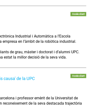
Accés obert
trònica Industrial i Automàtica a l’Escola
va empresa en l’àmbit de la robòtica industrial.
diants de grau, màster i doctorat i d’alumni UPC.
 estat la millor decisió de la seva vida.
Accés obert
is causa' de la UPC
arcelona i professor emèrit de la Universitat de
 en reconeixement de la seva destacada trajectòria