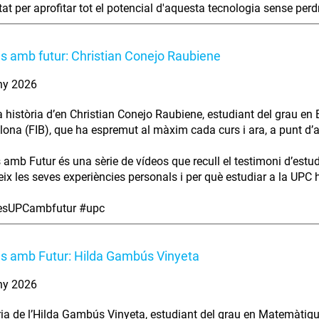
at per aprofitar tot el potencial d'aquesta tecnologia sense perdre 
es amb futur: Christian Conejo Raubiene
ny 2026
a història d’en Christian Conejo Raubiene, estudiant del grau en 
lona (FIB), que ha espremut al màxim cada curs i ara, a punt d’aca
s amb Futur és una sèrie de vídeos que recull el testimoni d’estu
ix les seves experiències personals i per què estudiar a la UPC ha
iesUPCambfutur #upc
es amb Futur: Hilda Gambús Vinyeta
ny 2026
ria de l’Hilda Gambús Vinyeta, estudiant del grau en Matemàtiqu