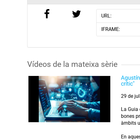
URL:
IFRAME:
Vídeos de la mateixa sèrie
Agustín
crític"
29 de ju
La Guia d
bones pr
àmbits u
En aques