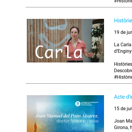
#Històr
Històri
19 de ju
La Carla
d’Enginy
Històrie
Descobre
#Històr
Acte d'
15 de ju
Joan Man
Girona, 