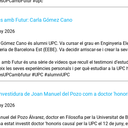
iesUPCambFutur #upc
es amb Futur: Carla Gómez Cano
ny 2026
 Gómez Cano és alumni UPC. Va cursar el grau en Enginyeria Elec
eria de Barcelona Est (EEBE). Va decidir arriscar-se i crear la se
s amb Futur és una sèrie de vídeos que recull el testimoni d’estu
ix les seves experiències personals i per què estudiar a la UPC ha
iesUPCambfutur #UPC #alumniUPC
investidura de Joan Manuel del Pozo com a doctor 'honor
ny 2026
uel del Pozo Álvarez, doctor en Filosofia per la Universitat de B
ha estat investit doctor 'honoris causa' per la UPC el 12 de juny,