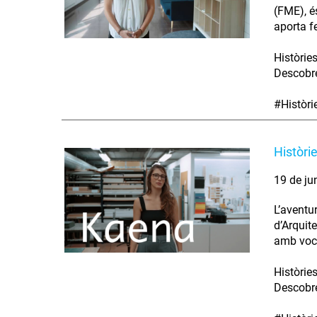
(FME), é
aporta fe
Històrie
Descobre
#Històr
Històri
19 de ju
L’aventu
d’Arquit
amb voca
Històrie
Descobre