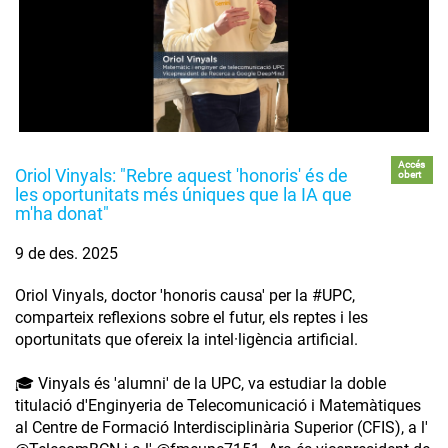
Accés
Oriol Vinyals: "Rebre aquest 'honoris' és de
obert
les oportunitats més úniques que la IA que
m'ha donat"
9 de des. 2025
Oriol Vinyals, doctor 'honoris causa' per la #UPC,
comparteix reflexions sobre el futur, els reptes i les
oportunitats que ofereix la intel·ligència artificial.
🎓 Vinyals és 'alumni' de la UPC, va estudiar la doble
titulació d'Enginyeria de Telecomunicació i Matemàtiques
al Centre de Formació Interdisciplinària Superior (CFIS), a l'