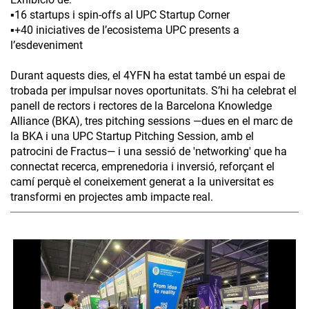
▪️16 startups i spin-offs al UPC Startup Corner
▪️+40 iniciatives de l’ecosistema UPC presents a
l’esdeveniment
Durant aquests dies, el 4YFN ha estat també un espai de
trobada per impulsar noves oportunitats. S’hi ha celebrat el
panell de rectors i rectores de la Barcelona Knowledge
Alliance (BKA), tres pitching sessions —dues en el marc de
la BKA i una UPC Startup Pitching Session, amb el
patrocini de Fractus— i una sessió de 'networking' que ha
connectat recerca, emprenedoria i inversió, reforçant el
camí perquè el coneixement generat a la universitat es
transformi en projectes amb impacte real.