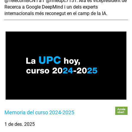
‪@TelecomBCN‬ i a l' ‪@fmeupc7151‬. Ara és vicepresident de
Recerca a Google DeepMind i un dels experts
internacionals més reconegut en el camp de la IA.
Accés
Memoria del curso 2024-2025
obert
1 de des. 2025