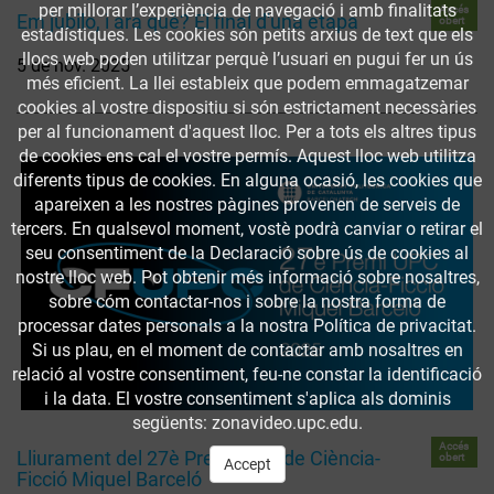
per millorar l’experiència de navegació i amb finalitats
Accés
Em jubilo, i ara què? El final d'una etapa
obert
estadístiques. Les cookies són petits arxius de text que els
llocs web poden utilitzar perquè l’usuari en pugui fer un ús
5 de nov. 2025
més eficient. La llei estableix que podem emmagatzemar
cookies al vostre dispositiu si són estrictament necessàries
per al funcionament d'aquest lloc. Per a tots els altres tipus
de cookies ens cal el vostre permís. Aquest lloc web utilitza
diferents tipus de cookies. En alguna ocasió, les cookies que
apareixen a les nostres pàgines provenen de serveis de
tercers. En qualsevol moment, vostè podrà canviar o retirar el
seu consentiment de la Declaració sobre ús de cookies al
nostre lloc web. Pot obtenir més informació sobre nosaltres,
sobre cóm contactar-nos i sobre la nostra forma de
processar dates personals a la nostra Política de privacitat.
Si us plau, en el moment de contactar amb nosaltres en
relació al vostre consentiment, feu-ne constar la identificació
i la data. El vostre consentiment s'aplica als dominis
següents: zonavideo.upc.edu.
Accés
Lliurament del 27è Premi UPC de Ciència-
obert
Accept
Ficció Miquel Barceló