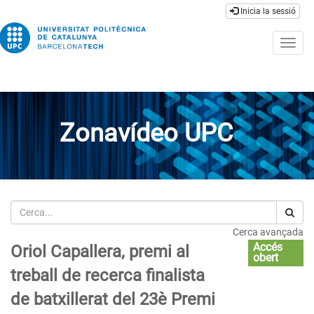
Inicia la sessió
Togg
navig
Zonavídeo UPC
Cerca
Cerca avançada
Accés
Oriol Capallera, premi al
obert
treball de recerca finalista
de batxillerat del 23è Premi