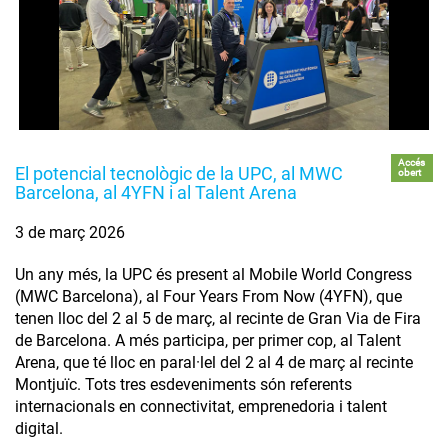
Accés
El potencial tecnològic de la UPC, al MWC
obert
Barcelona, al 4YFN i al Talent Arena
3 de març 2026
Un any més, la UPC és present al Mobile World Congress
(MWC Barcelona), al Four Years From Now (4YFN), que
tenen lloc del 2 al 5 de març, al recinte de Gran Via de Fira
de Barcelona. A més participa, per primer cop, al Talent
Arena, que té lloc en paral·lel del 2 al 4 de març al recinte
Montjuïc. Tots tres esdeveniments són referents
internacionals en connectivitat, emprenedoria i talent
digital.