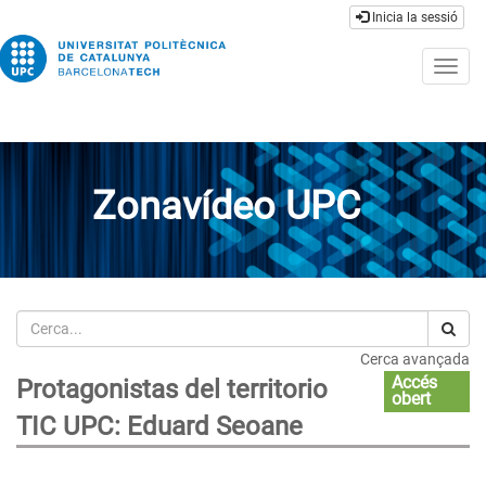
Inicia la sessió
Togg
navig
Zonavídeo UPC
Cerca
Cerca avançada
Accés
Protagonistas del territorio
obert
TIC UPC: Eduard Seoane