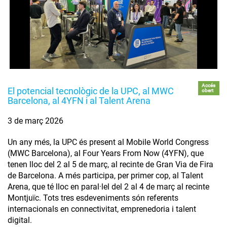
Accés
El potencial tecnològic de la UPC, al MWC
obert
Barcelona, al 4YFN i al Talent Arena
3 de març 2026
Un any més, la UPC és present al Mobile World Congress
(MWC Barcelona), al Four Years From Now (4YFN), que
tenen lloc del 2 al 5 de març, al recinte de Gran Via de Fira
de Barcelona. A més participa, per primer cop, al Talent
Arena, que té lloc en paral·lel del 2 al 4 de març al recinte
Montjuïc. Tots tres esdeveniments són referents
internacionals en connectivitat, emprenedoria i talent
digital.