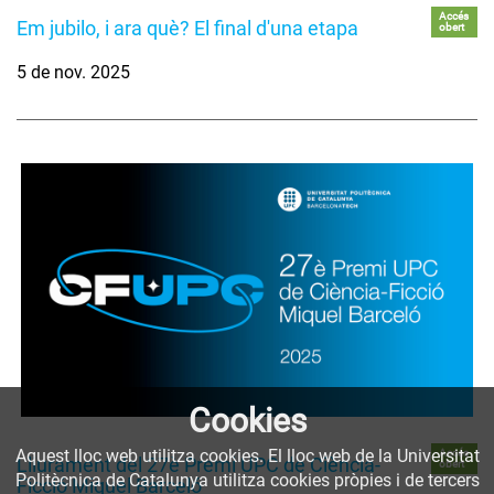
Accés
Em jubilo, i ara què? El final d'una etapa
obert
5 de nov. 2025
Cookies
Aquest lloc web utilitza cookies. El lloc web de la Universitat
Accés
Lliurament del 27è Premi UPC de Ciència-
obert
Politècnica de Catalunya utilitza cookies pròpies i de tercers
Ficció Miquel Barceló