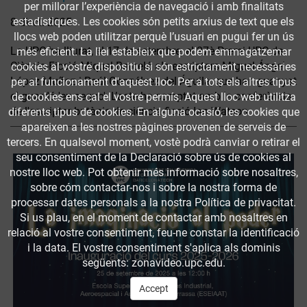
per millorar l’experiència de navegació i amb finalitats
estadístiques. Les cookies són petits arxius de text que els
8 d’oct. 2025
llocs web poden utilitzar perquè l’usuari en pugui fer un ús
La UPC ha lliurat, el 17 de setembre, el 27è Premi UPC de
més eficient. La llei estableix que podem emmagatzemar
Ciència-Ficció Miquel Barceló als escriptors Miguel Ángel
cookies al vostre dispositiu si són estrictament necessàries
López Muñoz i Raúl Gonzálvez del Águila, que han guanyat
per al funcionament d'aquest lloc. Per a tots els altres tipus
el guardó 'ex aequo'. L’acte ha comptat amb la conferència
de cookies ens cal el vostre permís. Aquest lloc web utilitza
de l'escriptor britànic de ciència-ficció Ian Watson.
diferents tipus de cookies. En alguna ocasió, les cookies que
apareixen a les nostres pàgines provenen de serveis de
tercers. En qualsevol moment, vostè podrà canviar o retirar el
seu consentiment de la Declaració sobre ús de cookies al
nostre lloc web. Pot obtenir més informació sobre nosaltres,
sobre cóm contactar-nos i sobre la nostra forma de
processar dates personals a la nostra Política de privacitat.
Si us plau, en el moment de contactar amb nosaltres en
relació al vostre consentiment, feu-ne constar la identificació
i la data. El vostre consentiment s'aplica als dominis
següents: zonavideo.upc.edu.
Accept