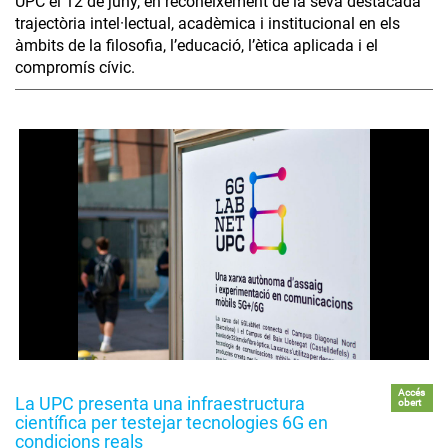
UPC el 12 de juny, en reconeixement de la seva destacada
trajectòria intel·lectual, acadèmica i institucional en els
àmbits de la filosofia, l’educació, l’ètica aplicada i el
compromís cívic.
Accés
La UPC presenta una infraestructura
obert
científica per testejar tecnologies 6G en
condicions reals