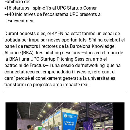
Exhibició de:
▪️16 startups i spin-offs al UPC Startup Corner
▪️+40 iniciatives de l’ecosistema UPC presents a
l’esdeveniment
Durant aquests dies, el 4YFN ha estat també un espai de
trobada per impulsar noves oportunitats. S’hi ha celebrat el
panell de rectors i rectores de la Barcelona Knowledge
Alliance (BKA), tres pitching sessions —dues en el marc de
la BKA i una UPC Startup Pitching Session, amb el
patrocini de Fractus— i una sessió de 'networking' que ha
connectat recerca, emprenedoria i inversió, reforçant el
camí perquè el coneixement generat a la universitat es
transformi en projectes amb impacte real.