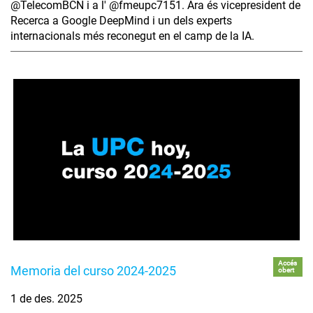
‪@TelecomBCN‬ i a l' ‪@fmeupc7151‬. Ara és vicepresident de
Recerca a Google DeepMind i un dels experts
internacionals més reconegut en el camp de la IA.
Accés
Memoria del curso 2024-2025
obert
1 de des. 2025