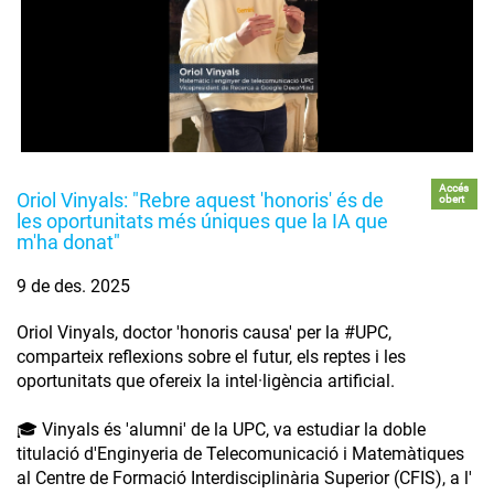
Accés
Oriol Vinyals: "Rebre aquest 'honoris' és de
obert
les oportunitats més úniques que la IA que
m'ha donat"
9 de des. 2025
Oriol Vinyals, doctor 'honoris causa' per la #UPC,
comparteix reflexions sobre el futur, els reptes i les
oportunitats que ofereix la intel·ligència artificial.
🎓 Vinyals és 'alumni' de la UPC, va estudiar la doble
titulació d'Enginyeria de Telecomunicació i Matemàtiques
al Centre de Formació Interdisciplinària Superior (CFIS), a l'