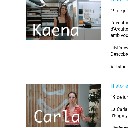
19 de ju
L’aventu
d’Arquit
amb voca
Històrie
Descobre
#Històr
Històri
19 de ju
La Carla
d’Enginy