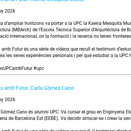
ny 2026
ra d’ampliar horitzons va portar a la UPC la Kaena Mesquita Muc
ectura (MBArch) de l’Escola Tècnica Superior d’Arquitectura de B
ció internacional, on la formació i la recerca no tenen fronteres
s amb Futur és una sèrie de vídeos que recull el testimoni d’estu
ix les seves experiències personals i per què estudiar a la UPC ha
iesUPCambFutur #upc
es amb Futur: Carla Gómez Cano
ny 2026
 Gómez Cano és alumni UPC. Va cursar el grau en Enginyeria Elec
eria de Barcelona Est (EEBE). Va decidir arriscar-se i crear la se