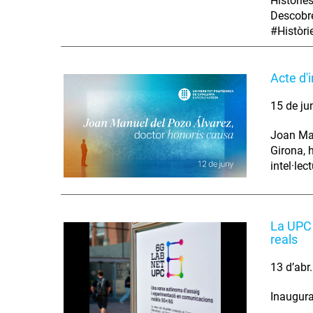
Històrie
Descobre
#Històr
Acte d'
15 de ju
Joan Man
Girona, 
intel·lec
La UPC 
reals
13 d’abr
Inaugura