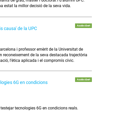
diants de grau, màster i doctorat i d’alumni UPC.
 estat la millor decisió de la seva vida.
Accés obert
is causa' de la UPC
arcelona i professor emèrit de la Universitat de
 en reconeixement de la seva destacada trajectòria
cació, l’ètica aplicada i el compromís cívic.
Accés obert
ologies 6G en condicions
 testejar tecnologies 6G en condicions reals.