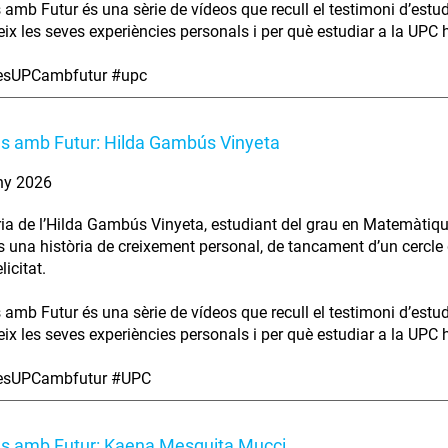
s amb Futur és una sèrie de vídeos que recull el testimoni d’estu
ix les seves experiències personals i per què estudiar a la UPC ha
iesUPCambfutur #upc
es amb Futur: Hilda Gambús Vinyeta
ny 2026
ria de l’Hilda Gambús Vinyeta, estudiant del grau en Matemàtiqu
s una història de creixement personal, de tancament d’un cercle 
licitat.
s amb Futur és una sèrie de vídeos que recull el testimoni d’estu
ix les seves experiències personals i per què estudiar a la UPC ha
iesUPCambfutur #UPC
es amb Futur: Kaena Mesquita Mucci