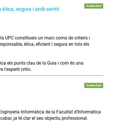
Accés obert
 ètica, segura i amb sentit
 a la UPC constitueix un marc comú de criteris i
ponsable, ètica, eficient i segura en tots els
lica els punts clau de la Guia i com és una
l'esperit crític.
Accés obert
Enginyeria Informàtica de la Facultat d’Informàtica
bar, ja té clar el seu objectiu professional.