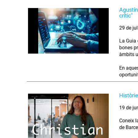
Agustín
crític"
29 de ju
La Guia d
bones pr
àmbits u
En aques
oportunit
Històri
19 de ju
Coneix l
de Barce