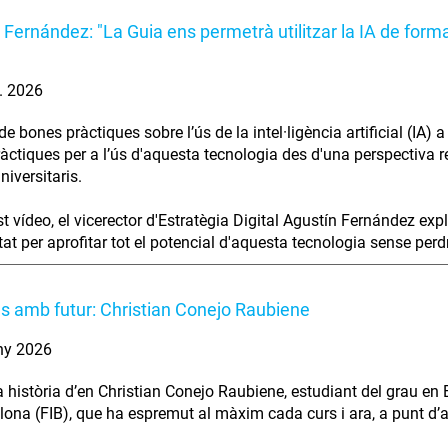
 Fernández: "La Guia ens permetrà utilitzar la IA de forma
l. 2026
e bones pràctiques sobre l’ús de la intel·ligència artificial (IA)
àctiques per a l’ús d'aquesta tecnologia des d'una perspectiva res
niversitaris.
t vídeo, el vicerector d'Estratègia Digital Agustín Fernández exp
at per aprofitar tot el potencial d'aquesta tecnologia sense perdre 
es amb futur: Christian Conejo Raubiene
ny 2026
a història d’en Christian Conejo Raubiene, estudiant del grau en 
lona (FIB), que ha espremut al màxim cada curs i ara, a punt d’aca