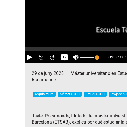
29 de juny 2020
Máster universitario en Est
Rocamonde
Arquitectura
Màsters UPC
Estudis UPC
Projecció i
Javier Rocamonde, titulado del máster universi
Barcelona (ETSAB), explica por qué estudiar la