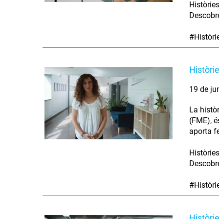
Històrie
Descobre
#Històr
Històri
19 de ju
La histò
(FME), é
aporta fe
Històrie
Descobre
#Històr
Històri