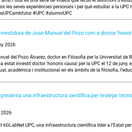
s amb Futur és una sèrie de vídeos que recull el testimoni d’estu
ix les seves experiències personals i per què estudiar a la UPC ha
iesUPCambfutur #UPC #alumniUPC
investidura de Joan Manuel del Pozo com a doctor 'honor
ny 2026
uel del Pozo Álvarez, doctor en Filosofia per la Universitat de B
ha estat investit doctor 'honoris causa' per la UPC el 12 de juny,
tual, acadèmica i institucional en els àmbits de la filosofia, l’edu
presenta una infraestructura científica per testejar tecn
. 2026
t 6GLabNet UPC, una infraestructura científica líder a l’Estat per